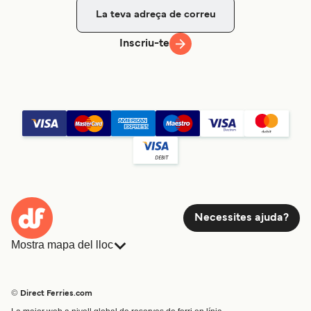
Inscriu-te
Necessites ajuda?
Mostra mapa del lloc
Ferris
Reserves
Països
Allotjament
© Direct Ferries.com
Atenció al client
Càrrega