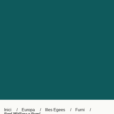
Česká republika
Australia
España
New Zealand
France
日本
Sverige
Ireland
Danmark
中国
Türkiye
العربية
UK
Österreich (DE)
Italia
Canada (FR)
Canada
België (NL)
Ελλάδα
Belgique (FR)
Inici
Europa
Illes Egees
Furni
Polska
Deutschland