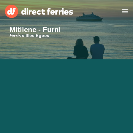
Mitilene - Furni
Països
Ferris a
Illes Egees
Bitllets de Ferry
Cercador de rutes i ports
Allotjament
Ferris
Catalan
El meu compte
United States
Suisse (FR)
Atenció al client
Россия
Portugal
대한민국
Suomi
Slovensko
Nederland