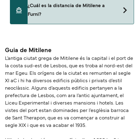
Sí, podrás viajar con mascotas a bordo en tu
¿Cuál es la distancia de Mitilene a
ferry. Puede que necesites el pasaporte de tus
Furni?
mascotas y otros documentos. Actualmente
puedes viajar con mascotas con:
La distancia entre Mitilene y Furni es de
Blue Star Ferries
aproximadamente 82 millas.
Guia de Mitilene
L’antiga ciutat grega de Mitilene és la capital i el port de
la costa sud-est de Lesbos, que es troba al nord-est del
mar Egeu. Els orígens de la ciutat es remunten al segle
XI aC i hi ha diversos edificis públics i privats d’estil
neoclàssic. Alguns d’aquests edificis pertanyen a la
prefectura de Lesbos, com ara l’antic ajuntament, el
Liceu Experimental i diverses mansions i hotels. Les
vistes del port estan dominades per l’esglèsia barroca
de Sant Therapon, que es va començar a construir al
segle XIX i que es va acabar el 1935.