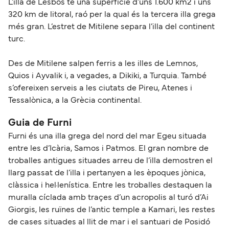
L’illa de Lesbos té una superfície d’uns 1.600 km2 i uns
320 km de litoral, raó per la qual és la tercera illa grega
més gran. L’estret de Mitilene separa l’illa del continent
turc.
Des de Mitilene salpen ferris a les illes de Lemnos,
Quios i Ayvalik i, a vegades, a Dikiki, a Turquia. També
s’ofereixen serveis a les ciutats de Pireu, Atenes i
Tessalònica, a la Grècia continental.
Guia de Furni
Furni és una illa grega del nord del mar Egeu situada
entre les d’Icària, Samos i Patmos. El gran nombre de
troballes antigues situades arreu de l’illa demostren el
llarg passat de l’illa i pertanyen a les èpoques jònica,
clàssica i hel·lenística. Entre les troballes destaquen la
muralla cíclada amb traçes d’un acropolis al turó d’Ai
Giorgis, les ruïnes de l’antic temple a Kamari, les restes
de cases situades al llit de mar i el santuari de Posidó