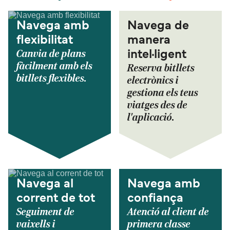
Navega amb
Navega de
flexibilitat
manera
Canvia de plans
intel·ligent
fàcilment amb els
Reserva bitllets
bitllets flexibles.
electrònics i
gestiona els teus
viatges des de
l'aplicació.
Navega al
Navega amb
corrent de tot
confiança
Seguiment de
Atenció al client de
vaixells i
primera classe