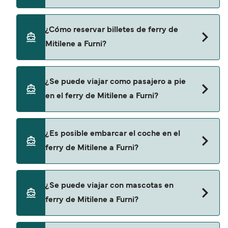
no incluye los gastos de reserva.
Blue Star Ferries proporciona travesías en ferry
¿Cómo reservar billetes de ferry de
de Mitilene a Furni.
Mitilene a Furni?
Puedes reservar tu viaje de Mitilene a Furni a
¿Se puede viajar como pasajero a pie
través de nuestro buscador de ferry online.
en el ferry de Mitilene a Furni?
Además, también puedes consultar nuestra
página de ofertas para descrubrir las últimas
promociones y descuentos de las compañías
Sí, se puede viajar como pasajero a pie de
¿Es posible embarcar el coche en el
navieras.
Mitilene a Furni con:
ferry de Mitilene a Furni?
Blue Star Ferries
Sí, puedes viajar con un vehículo de Mitilene a
¿Se puede viajar con mascotas en
Furni con
ferry de Mitilene a Furni?
Blue Star Ferries