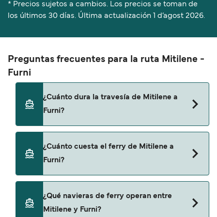
* Precios sujetos a cambios. Los precios se toman de
los últimos 30 días. Última actualización
1 d’agost 2026.
Preguntas frecuentes para la ruta Mitilene -
Furni
¿Cuánto dura la travesía de Mitilene a
Furni?
El tiempo de la travesía en ferry de Mitilene a
¿Cuánto cuesta el ferry de Mitilene a
Furni es de aproximadamente 9 horas 15 minutos.
Furni?
La duración de la travesía puede variar de una
temporada a otra, por lo que te recomendamos
que verifiques online la información más
El precio del ferry de Mitilene a Furni puede
¿Qué navieras de ferry operan entre
actualizada.
variar según la temporada. El precio promedio de
Mitilene y Furni?
un ferry de Mitilene a Furni es de 204€. El precio