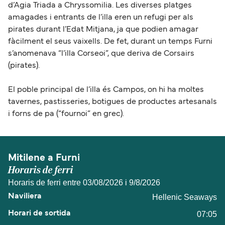
d’Agia Triada a Chryssomilia. Les diverses platges
amagades i entrants de l’illa eren un refugi per als
pirates durant l’Edat Mitjana, ja que podien amagar
fàcilment el seus vaixells. De fet, durant un temps Furni
s’anomenava “l’illa Corseoi”, que deriva de Corsairs
(pirates).
El poble principal de l’illa és Campos, on hi ha moltes
tavernes, pastisseries, botigues de productes artesanals
i forns de pa (“fournoi” en grec).
Mitilene a Furni
Horaris de ferri
Horaris de ferri entre 03/08/2026 i 9/8/2026
Hellenic Seaways
07:05