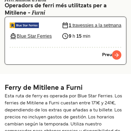
Ferri Mitilene a Furni
Operadors de ferri més utilitzats per a
Schweiz (DE)
Norge
Furni
Mitilene -
Україна
Indonesia
1
travessies a la setmana
المغرب
Maroc (FR)
Blue Star Ferries
9
h
15
min
Preu
Ferry de Mitilene a Furni
Esta ruta de ferry es operada por Blue Star Ferries. Los
ferries de Mitilene a Furni cuestan entre 171€ y 241€,
dependiendo de los extras que añadas a tu billete. Los
precios no incluyen gastos de gestión. Los horarios
cambian según la temporada. Utiliza nuestro