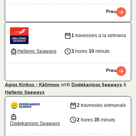
Preu
1
travessies a la setmana
Hellenic Seaways
3
hores
10
minuts
Preu
amb
&
Agios Kirikos - Kàlimnos
Dodekanisos Seaways
Hellenic Seaways
2
travessies setmanals
2
hores
35
minuts
Dodekanisos Seaways