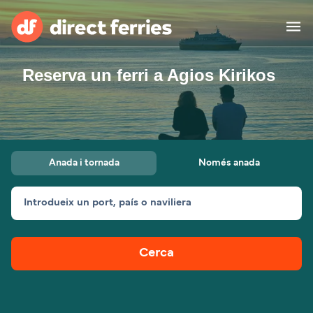
Reserva un ferri a Agios Kirikos
Països
Bitllets de Ferry
Cercador de rutes i ports
Allotjament
Ferris
Anada i tornada
Només anada
Catalan
Introdueix un port, país o naviliera
El meu compte
United States
Suisse (FR)
Atenció al client
Россия
Portugal
Cerca
대한민국
Suomi
Slovensko
Nederland