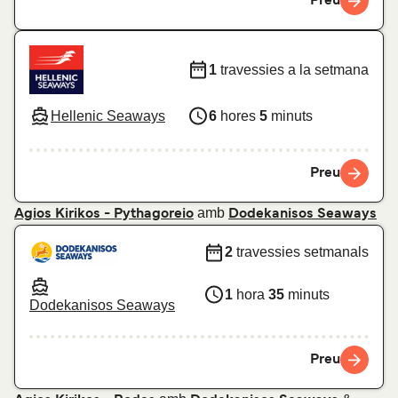
Preu
1
travessies a la setmana
Hellenic Seaways
6
hores
5
minuts
Preu
amb
Agios Kirikos - Pythagoreio
Dodekanisos Seaways
2
travessies setmanals
1
hora
35
minuts
Dodekanisos Seaways
Preu