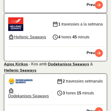
Preu
1
travessies a la setmana
Hellenic Seaways
4
hores
45
minuts
Preu
- Kos amb
&
Agios Kirikos
Dodekanisos Seaways
Hellenic Seaways
2
travessies setmanals
3
hores
15
minuts
Dodekanisos Seaways