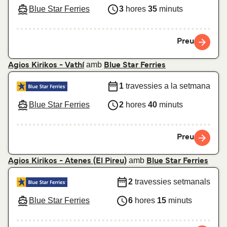
Blue Star Ferries
3
hores
35
minuts
Preu
amb
Agios Kirikos - Vathí
Blue Star Ferries
1
travessies a la setmana
Blue Star Ferries
2
hores
40
minuts
Preu
amb
Agios Kirikos - Atenes (El Pireu)
Blue Star Ferries
2
travessies setmanals
Blue Star Ferries
6
hores
15
minuts