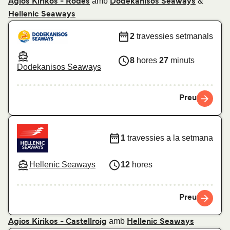
amb
&
Agios Kirikos - Rodes
Dodekanisos Seaways
Hellenic Seaways
2
travessies setmanals
8
hores
27
minuts
Dodekanisos Seaways
Preu
1
travessies a la setmana
Hellenic Seaways
12
hores
Preu
amb
Agios Kirikos - Castellroig
Hellenic Seaways