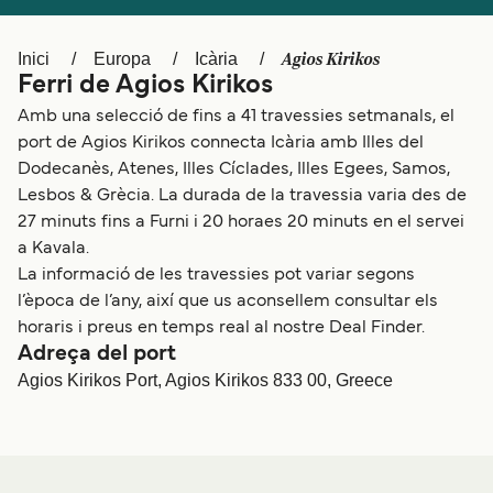
Schweiz (DE)
Norge
Agios Kirikos
Inici
Europa
Icària
Україна
Indonesia
Ferri de Agios Kirikos
المغرب
Maroc (FR)
Amb una selecció de fins a 41 travessies setmanals, el
port de Agios Kirikos connecta Icària amb Illes del
Dodecanès, Atenes, Illes Cíclades, Illes Egees, Samos,
Lesbos & Grècia. La durada de la travessia varia des de
27 minuts fins a Furni i 20 horaes 20 minuts en el servei
a Kavala.
La informació de les travessies pot variar segons
l’època de l’any, així que us aconsellem consultar els
horaris i preus en temps real al nostre Deal Finder.
Adreça del port
Agios Kirikos Port, Agios Kirikos 833 00, Greece