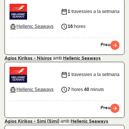
1
travessies a la setmana
Hellenic Seaways
16
hores
Preu
amb
Agios Kirikos - Nísiros
Hellenic Seaways
1
travessies a la setmana
Hellenic Seaways
7
hores
40
minuts
Preu
amb
Agios Kirikos - Simi (Simi)
Hellenic Seaways