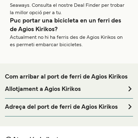
Seaways. Consulta el nostre Deal Finder per trobar
la millor opció per a tu.
Puc portar una bicicleta en un ferri des
de Agios Kirikos?
Actualment no hi ha ferris des de Agios Kirikos on
es permeti embarcar bicicletes.
Com arribar al port de ferri de Agios Kirikos
Allotjament a Agios Kirikos
Si vols passar una nit abans o després del teu viatge a
prop del port de ferri de Agios Kirikos o busques
Adreça del port de ferri de Agios Kirikos
allotjament durant tota la teva estada, visita la nostra
Agios Kirikos Port, Agios Kirikos 833 00, Greece
pàgina de
per als millors
Allotjament a Agios Kirikos
preus en allotjament i una de les seleccions més àmplies
a internet.