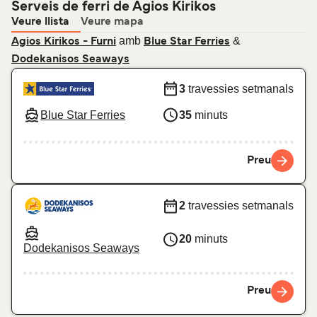
Serveis de ferri de Agios Kirikos
Veure llista
Veure mapa
amb
&
Agios Kirikos - Furni
Blue Star Ferries
Dodekanisos Seaways
3
travessies setmanals
Blue Star Ferries
35
minuts
Preu
2
travessies setmanals
20
minuts
Dodekanisos Seaways
Preu