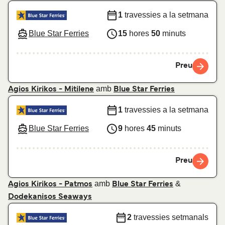
1
travessies a la setmana
Blue Star Ferries
15
hores
50
minuts
Preu
amb
Agios Kirikos - Mitilene
Blue Star Ferries
1
travessies a la setmana
Blue Star Ferries
9
hores
45
minuts
Preu
amb
&
Agios Kirikos - Patmos
Blue Star Ferries
Dodekanisos Seaways
2
travessies setmanals