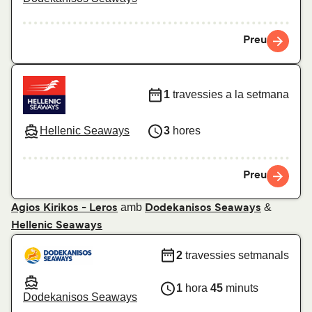
Preu
1
travessies a la setmana
Hellenic Seaways
3
hores
Preu
amb
&
Agios Kirikos - Leros
Dodekanisos Seaways
Hellenic Seaways
2
travessies setmanals
1
hora
45
minuts
Dodekanisos Seaways