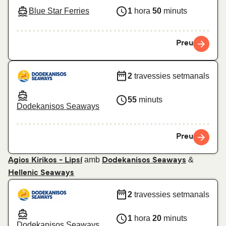
Blue Star Ferries
1
hora
50
minuts
Preu
2
travessies setmanals
55
minuts
Dodekanisos Seaways
Preu
amb
&
Agios Kirikos - Lipsí
Dodekanisos Seaways
Hellenic Seaways
2
travessies setmanals
1
hora
20
minuts
Dodekanisos Seaways