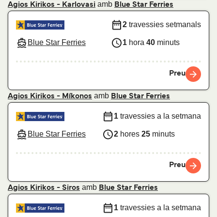
amb
Agios Kirikos - Karlovasi
Blue Star Ferries
2
travessies setmanals
Blue Star Ferries
1
hora
40
minuts
Preu
amb
Agios Kirikos - Míkonos
Blue Star Ferries
1
travessies a la setmana
Blue Star Ferries
2
hores
25
minuts
Preu
amb
Agios Kirikos - Siros
Blue Star Ferries
1
travessies a la setmana