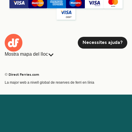
Necessites ajuda?
Mostra mapa del lloc
Ferris
Reserves
Països
Allotjament
© Direct Ferries.com
Atenció al client
Càrrega
La major web a nivell global de reserves de ferri en línia
Cercador de rutes i ports
Mini Creuer
Special Offers
Tren i ferri
Ofertes Especials
Bitllets de Ferry
Compte
Ajuda i assistència
Gestionar la meva reserva
Ajuda