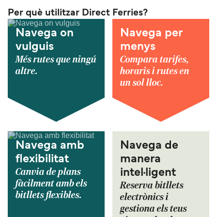
Per què utilitzar Direct Ferries?
Navega on
Navega per
vulguis
menys
Més rutes que ningú
Compara tarifes,
altre.
horaris i rutes en
un sol lloc.
Navega amb
Navega de
flexibilitat
manera
Canvia de plans
intel·ligent
fàcilment amb els
Reserva bitllets
bitllets flexibles.
electrònics i
gestiona els teus