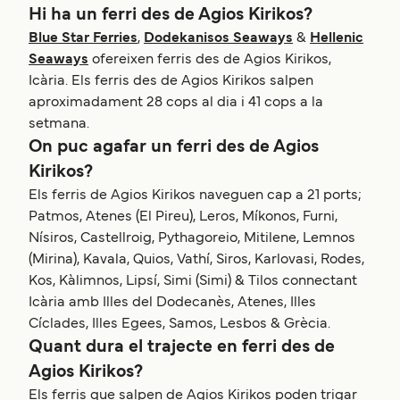
Hi ha un ferri des de Agios Kirikos?
Blue Star Ferries
,
Dodekanisos Seaways
&
Hellenic
Seaways
ofereixen ferris des de Agios Kirikos,
Icària. Els ferris des de Agios Kirikos salpen
aproximadament 28 cops al dia i 41 cops a la
setmana.
On puc agafar un ferri des de Agios
Kirikos?
Els ferris de Agios Kirikos naveguen cap a 21 ports;
Patmos, Atenes (El Pireu), Leros, Míkonos, Furni,
Nísiros, Castellroig, Pythagoreio, Mitilene, Lemnos
(Mirina), Kavala, Quios, Vathí, Siros, Karlovasi, Rodes,
Kos, Kàlimnos, Lipsí, Simi (Simi) & Tilos connectant
Icària amb Illes del Dodecanès, Atenes, Illes
Cíclades, Illes Egees, Samos, Lesbos & Grècia.
Quant dura el trajecte en ferri des de
Agios Kirikos?
Els ferris que salpen de Agios Kirikos poden trigar