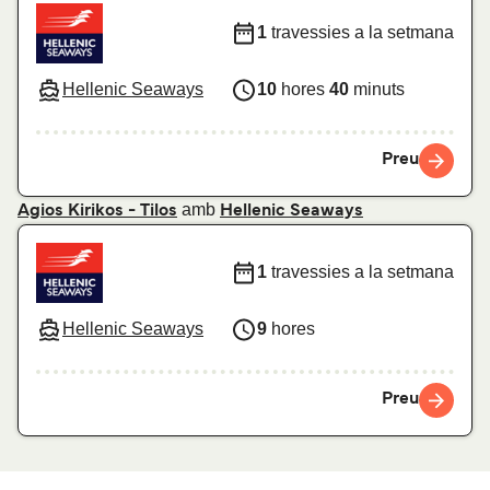
1
travessies a la setmana
Hellenic Seaways
10
hores
40
minuts
Preu
amb
Agios Kirikos - Tilos
Hellenic Seaways
1
travessies a la setmana
Hellenic Seaways
9
hores
Preu