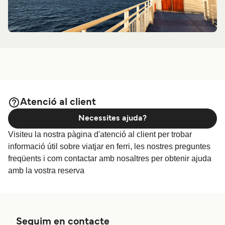
Preu
Ferri Jeju a Nokdong (Goheung)
6
travessies setmanals
Namhae Gosok
Ferry
Atenció al client
3
h
40
min
Necessites ajuda?
Visiteu la nostra pàgina d'atenció al client per trobar
Preu
informació útil sobre viatjar en ferri, les nostres preguntes
freqüents i com contactar amb nosaltres per obtenir ajuda
amb la vostra reserva
Ferri Mokpo a Jeju
6
travessies setmanals
Seaworld Express
Ferry
4
h
30
min
Seguim en contacte