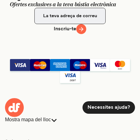
Ofertes exclusives a la teva bústia electrònica
Preu
Inscriu-te
Ferri Nokdong (Goheung) a Jeju
6
travessies setmanals
Namhae Gosok
Ferry
3
h
30
min
Preu
Necessites ajuda?
Ferri Samhak (Mokpo) a Jeju
Mostra mapa del lloc
6
travessies setmanals
Seaworld Express
Ferris
Reserves
Ferry
4
h
15
min
Països
Allotjament