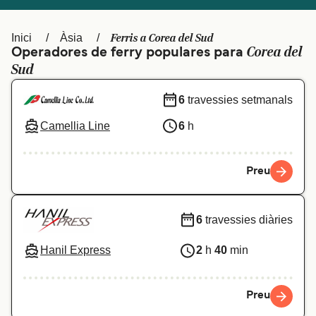
Schweiz (DE)
Norge
Ferris a Corea del Sud
Inici
Àsia
Україна
Indonesia
Corea del
Operadores de ferry populares para
Sud
المغرب
Maroc (FR)
6
travessies setmanals
Camellia Line
6
h
Preu
6
travessies diàries
Hanil Express
2
h
40
min
Preu