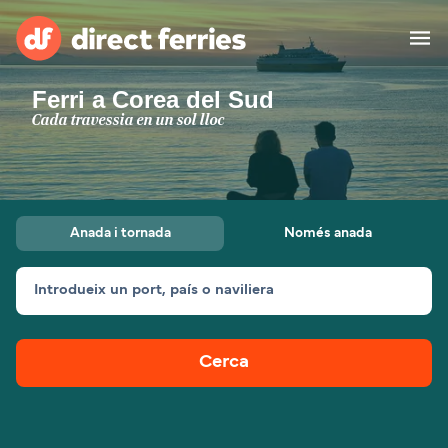
Ferri a Corea del Sud
Països
Cada travessia en un sol lloc
Bitllets de Ferry
Cercador de rutes i ports
Allotjament
Ferris
Anada i tornada
Només anada
Catalan
Introdueix un port, país o naviliera
El meu compte
United States
Suisse (FR)
Atenció al client
Россия
Portugal
Cerca
대한민국
Suomi
Slovensko
Nederland