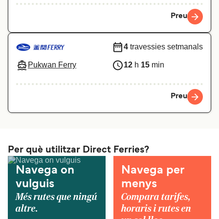
Preu
4
travessies setmanals
Pukwan Ferry
12
h
15
min
Preu
Per què utilitzar Direct Ferries?
Navega on
Navega per
vulguis
menys
Més rutes que ningú
Compara tarifes,
altre.
horaris i rutes en