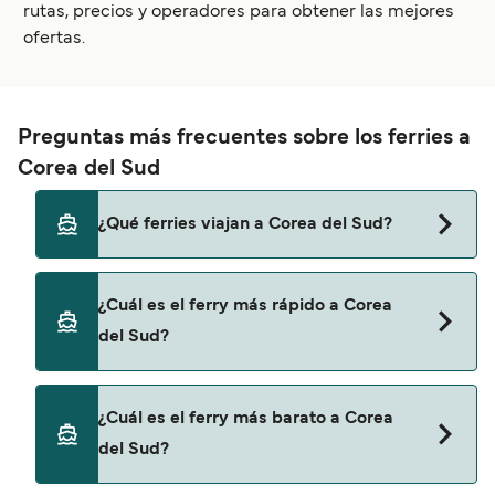
rutas, precios y operadores para obtener las mejores
ofertas.
Preguntas más frecuentes sobre los ferries a
Corea del Sud
¿Qué ferries viajan a Corea del Sud?
Los ferries a Corea del Sud viajan desde
¿Cuál es el ferry más rápido a Corea
Hakata (Fukuoka)
del Sud?
Wando
El ferry más rápido a Corea del Sud es a través
Jeju
¿Cuál es el ferry más barato a Corea
de la ruta Wando a Jeju, con una duración
del Sud?
Osaka
aproximada de 2 hores 40 minuts.