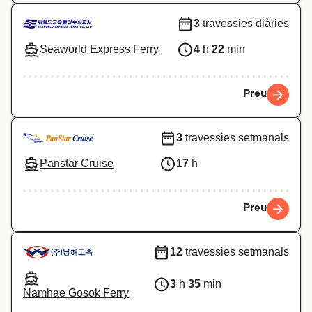
3
travessies diàries
Seaworld Express Ferry
4
h
22
min
Preu
3
travessies setmanals
Panstar Cruise
17
h
Preu
12
travessies setmanals
3
h
35
min
Namhae Gosok Ferry