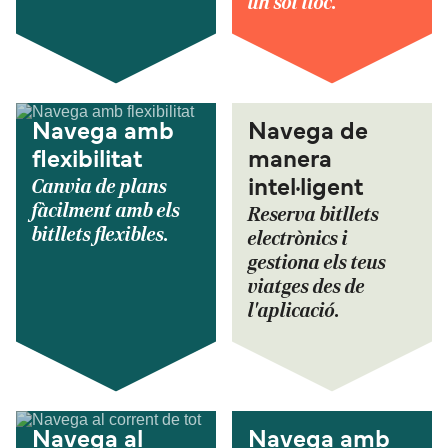
un sol lloc.
Navega amb
Navega de
flexibilitat
manera
Canvia de plans
intel·ligent
fàcilment amb els
Reserva bitllets
bitllets flexibles.
electrònics i
gestiona els teus
viatges des de
l'aplicació.
Navega al
Navega amb