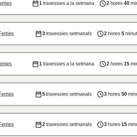
erries
1
travessies a la setmana
2
hores
40
mi
Ferries
3
travessies setmanals
2
hores
5
minu
erries
1
travessies a la setmana
2
hores
15
mi
Ferries
5
travessies setmanals
3
hores
50
min
Ferries
2
travessies setmanals
3
hores
15
min