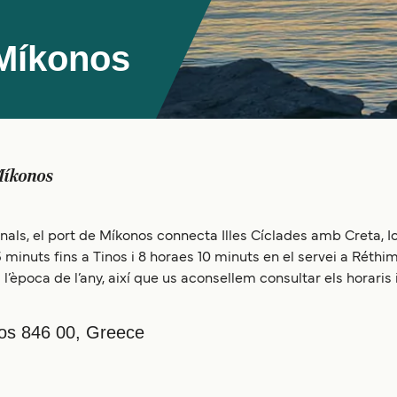
 Míkonos
íkonos
ls, el port de Míkonos connecta Illes Cíclades amb Creta, Icà
 minuts fins a Tinos i 8 horaes 10 minuts en el servei a Réthi
l’època de l’any, així que us aconsellem consultar els horaris 
los 846 00, Greece