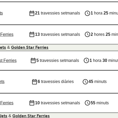
ts
21
travessies setmanals
1
hora
25
minu
Ferries
13
travessies setmanals
2
hores
25
min
&
ets
Golden Star Ferries
t Ferries
5
travessies setmanals
1
hora
30
minu
ets
6
travessies diàries
45
minuts
Ferries
10
travessies setmanals
55
minuts
&
Jets
Golden Star Ferries