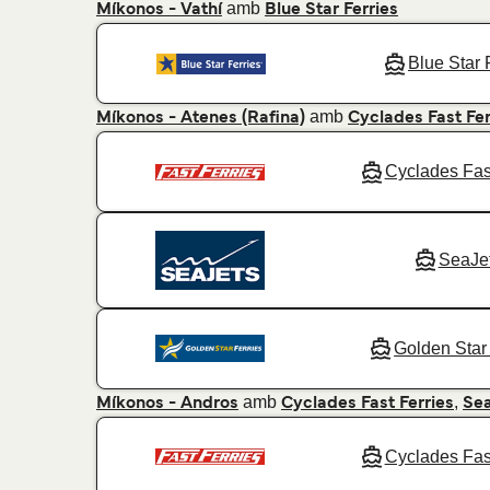
amb
Míkonos - Vathí
Blue Star Ferries
Blue Star 
amb
Míkonos - Atenes (Rafina)
Cyclades Fast Fer
Cyclades Fas
SeaJe
Golden Star 
amb
,
Míkonos - Andros
Cyclades Fast Ferries
Se
Cyclades Fas