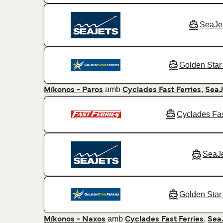
SeaJe
Golden Star 
amb
,
Míkonos - Paros
Cyclades Fast Ferries
SeaJ
Cyclades Fas
SeaJ
Golden Star 
amb
,
Míkonos - Naxos
Cyclades Fast Ferries
Sea