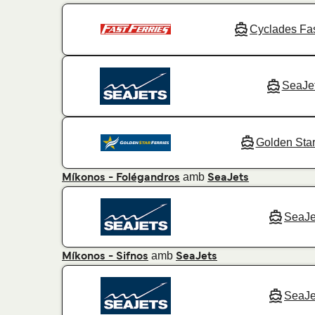
Cyclades Fas
SeaJe
Golden Star
amb
Míkonos - Folégandros
SeaJets
SeaJe
amb
Míkonos - Sifnos
SeaJets
SeaJe