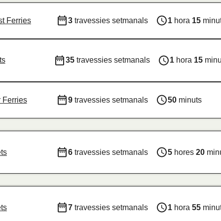
t Ferries
3
travessies setmanals
1
hora
15
minu
ts
35
travessies setmanals
1
hora
15
minu
 Ferries
9
travessies setmanals
50
minuts
ts
6
travessies setmanals
5
hores
20
min
ts
7
travessies setmanals
1
hora
55
minu