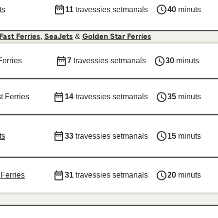
ts
11
travessies setmanals
40
minuts
,
&
Fast Ferries
SeaJets
Golden Star Ferries
Ferries
7
travessies setmanals
30
minuts
t Ferries
14
travessies setmanals
35
minuts
ts
33
travessies setmanals
15
minuts
Ferries
31
travessies setmanals
20
minuts