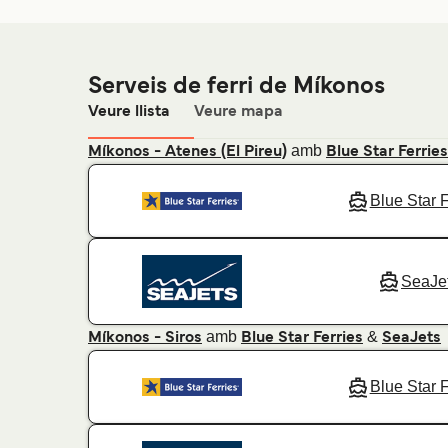
Serveis de ferri de Míkonos
Veure llista
Veure mapa
amb
Míkonos - Atenes (El Pireu)
Blue Star Ferries
Blue Star F
SeaJe
amb
&
Míkonos - Siros
Blue Star Ferries
SeaJets
Blue Star F