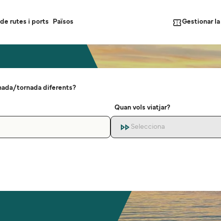
Gestionar l
de rutes i ports
Països
nada/tornada diferents?
Quan vols viatjar?
Selecciona