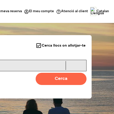
a meva reserva
Atenció al client
El meu compte
Catalan
Cerca llocs on allotjar-te
Cerca