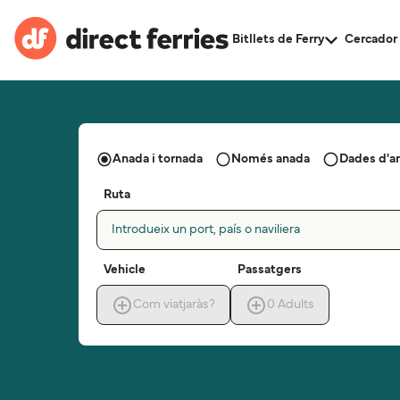
Bitllets de Ferry
Cercador 
Anada i tornada
Només anada
Dades d'a
Ruta
Introdueix un port, país o naviliera
Vehicle
Passatgers
Com viatjaràs?
0
Adults