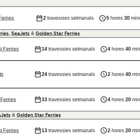
Ferries
2
travessies setmanals
5
hores
30
min
,
&
ries
SeaJets
Golden Star Ferries
t Ferries
14
travessies setmanals
4
hores
40
min
ts
24
travessies setmanals
2
hores
40
min
Ferries
33
travessies setmanals
4
hores
20
min
&
aJets
Golden Star Ferries
t Ferries
13
travessies setmanals
2
hores
20
min