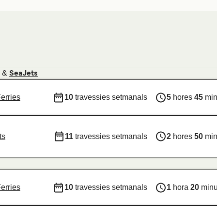
&
SeaJets
erries
10
travessies setmanals
5
hores
45
min
ts
11
travessies setmanals
2
hores
50
min
erries
10
travessies setmanals
1
hora
20
minu