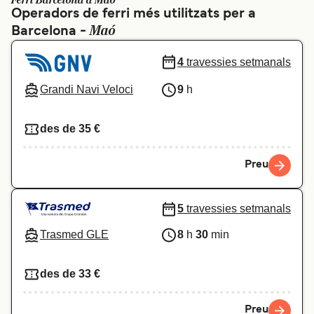
Ferri Barcelona a Maó
Operadors de ferri més utilitzats per a
Schweiz (DE)
Norge
Maó
Barcelona -
Україна
Indonesia
4
travessies setmanals
المغرب
Maroc (FR)
Grandi Navi Veloci
9
h
des de 35 €
Preu
5
travessies setmanals
Trasmed GLE
8
h
30
min
des de 33 €
Preu