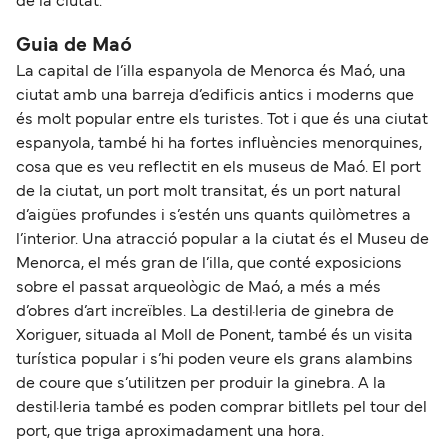
de la ciutat.
Guia de Maó
La capital de l’illa espanyola de Menorca és Maó, una
ciutat amb una barreja d’edificis antics i moderns que
és molt popular entre els turistes. Tot i que és una ciutat
espanyola, també hi ha fortes influències menorquines,
cosa que es veu reflectit en els museus de Maó. El port
de la ciutat, un port molt transitat, és un port natural
d’aigües profundes i s’estén uns quants quilòmetres a
l’interior. Una atracció popular a la ciutat és el Museu de
Menorca, el més gran de l’illa, que conté exposicions
sobre el passat arqueològic de Maó, a més a més
d’obres d’art increïbles. La destil·leria de ginebra de
Xoriguer, situada al Moll de Ponent, també és un visita
turística popular i s’hi poden veure els grans alambins
de coure que s’utilitzen per produir la ginebra. A la
destil·leria també es poden comprar bitllets pel tour del
port, que triga aproximadament una hora.