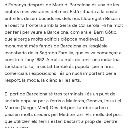
d'Espanya després de Madrid. Barcelona és una de les
ciutats més visitades del món. Està situada a la costa
entre les desembocadures dels rius Llobregat i Besòs i
a l'oest fa frontera amb la Serra de Collserola. Hi ha molt
per fer i per veure a Barcelona, com ara el Barri Gòtic,
que alberga molts edificis d'època medieval. El
monument més famós de Barcelona és l'esglèsia
inacabada de la Sagrada Família, que es va començar a
construïr l'any 1882. A més a més de tenir una indústria
turística forta, la ciutat també és popular per a fires
comercials i exposicions i és un nucli important per a
l'esport, la moda, la ciència i les arts.
El port de Barcelona té tres terminals i és un punt de
sortida popular per a ferris a Mallorca, Gènova, Ibiza i el
Marroc (Tànger Med). Des del port també surten i
passen molts creuers pel Mediterrani. Els molls del port
que utilitzen els ferris estan bastant a prop del centre