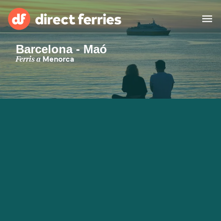
Barcelona - Maó
Països
Ferris a
Menorca
Bitllets de Ferry
Cercador de rutes i ports
Allotjament
Ferris
Catalan
El meu compte
United States
Suisse (FR)
Atenció al client
Россия
Portugal
대한민국
Suomi
Slovensko
Nederland