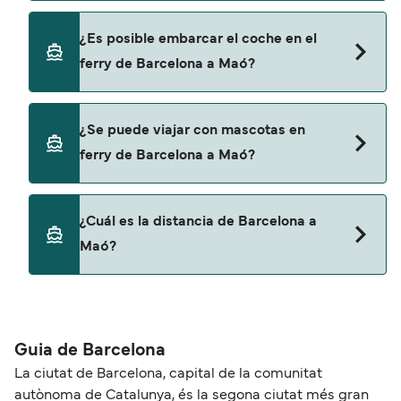
página de ofertas para descrubrir las últimas
promociones y descuentos de las compañías
Sí, se puede viajar como pasajero a pie de
¿Es posible embarcar el coche en el
navieras.
Barcelona a Maó con:
ferry de Barcelona a Maó?
Grandi Navi Veloci
Trasmed GLE
Sí, puedes viajar con un vehículo de Barcelona a
¿Se puede viajar con mascotas en
Maó con
ferry de Barcelona a Maó?
Grandi Navi Veloci
Trasmed GLE
No, no se admiten mascotas a bordo de los ferris.
¿Cuál es la distancia de Barcelona a
Maó?
La distancia entre Barcelona y Maó es de
aproximadamente 153 millas.
Guia de Barcelona
La ciutat de Barcelona, capital de la comunitat
autònoma de Catalunya, és la segona ciutat més gran