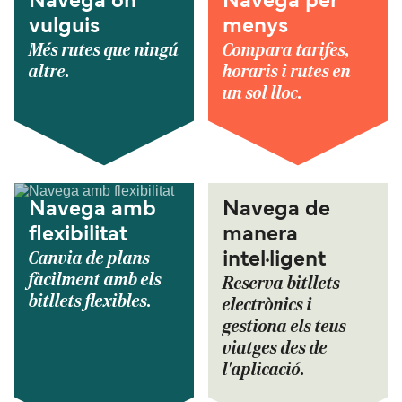
Navega on
Navega per
vulguis
menys
Més rutes que ningú
Compara tarifes,
altre.
horaris i rutes en
un sol lloc.
Navega amb
Navega de
flexibilitat
manera
Canvia de plans
intel·ligent
fàcilment amb els
Reserva bitllets
bitllets flexibles.
electrònics i
gestiona els teus
viatges des de
l'aplicació.