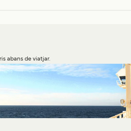
a la
11
h
a la
22
h
a la
12
h
is abans de viatjar.
 setmanals
21
h
a la
21
h
a la
22
h
a la
19
h
30
min