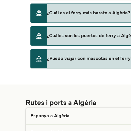
Marsella
El ferry más rápido a Algèria es a través de
¿Cuál es el ferry más barato a Algèria?
Barcelona
València
El ferry más barato a Algèria es desde 259€ 
¿Cuáles son los puertos de ferry a Algè
Almeria
Puertos de ferry en Algèria
¿Puedo viajar con mascotas en el ferry
Béjaïa
Alger
Si s’admeten mascotes als ferris depèn de la
teva mascota a la travessia que prefereixis
Skikda
amb el nostre servei d’atenció al client.
Orà
Rutes i ports a Algèria
Mostaganem
Espanya a Algèria
Ghazaouet