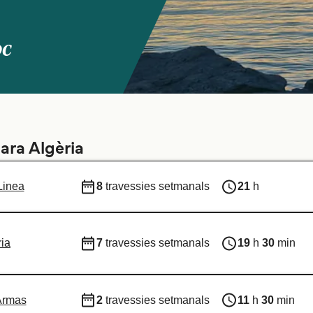
oc
ara Algèria
Linea
8
travessies setmanals
21
h
ia
7
travessies setmanals
19
h
30
min
Armas
2
travessies setmanals
11
h
30
min