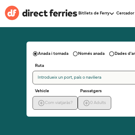
Bitllets de Ferry
Cercador 
Anada i tornada
Només anada
Dades d'a
Ruta
Introdueix un port, país o naviliera
Vehicle
Passatgers
Com viatjaràs?
0
Adults