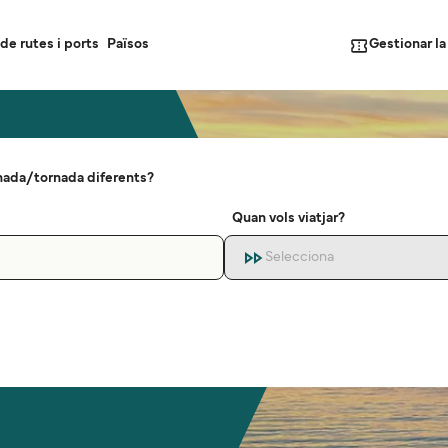
Gestionar l
de rutes i ports
Països
nada/tornada diferents?
Quan vols viatjar?
Selecciona