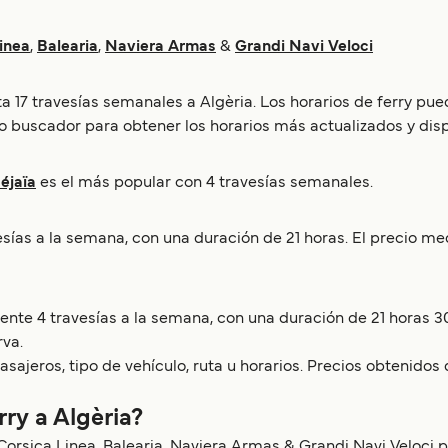
inea
,
Balearia
,
Naviera Armas
&
Grandi Navi Veloci
a 17 travesías semanales a Algèria. Los horarios de ferry pu
o buscador para obtener los horarios más actualizados y disp
éjaïa
es el más popular con 4 travesías semanales.
as a la semana, con una duración de 21 horas. El precio medi
nte 4 travesías a la semana, con una duración de 21 horas 30
rva.
sajeros, tipo de vehículo, ruta u horarios. Precios obtenidos 
rry a Algèria?
a. Corsica Linea, Balearia, Naviera Armas & Grandi Navi Veloci