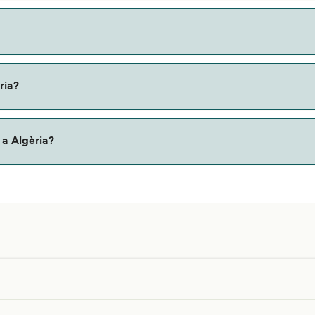
 la ruta Almeria a Ghazaouet, con una duración aproximada de 
en la ruta de ferry Almeria a Ghazaouet. El precio excluye los
ria?
 a Algèria?
 companyia de ferri. Només cal que introdueixis les teves da
. Per a més informació, o si viatges amb un animal d’assistè