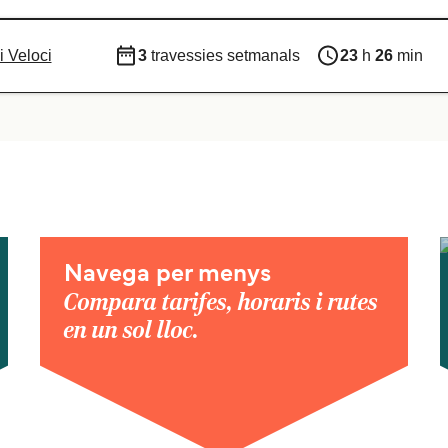
 Veloci
3
travessies setmanals
23
h
26
min
Navega per menys
Compara tarifes, horaris i rutes
en un sol lloc.