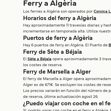
Ferry a Algèria
Los ferries a Algèria son operados por
Corsica L
Horarios del ferry a Algèria
Hay aproximadamente 11 travesías diarias y hast
incrementarse en temporada alta. Utiliza nuestr
Puertos de ferry a Algèria
Hay 6 puertos de ferry en Algèria. El Puerto de
B
Ferry de Sète a Béjaïa
El
Sète a Béjaïa
opera aproximadamente 3 travesí
los costes de reserva.
Ferry de Marsella a Alger
El ferry de Marsella a Alger opera aproximadame
Alger es de 671€. Se excluyen los costes de rese
Los precios variarán en función del número de pa
de reserva, última actualización agost 26.
¿Puedo viajar con coche en el fe
Sí, podrás viajar con coche en el ferry a Algèri