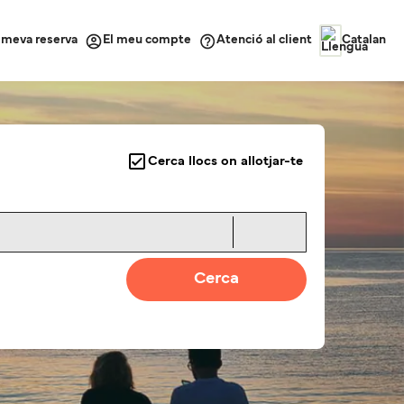
a meva reserva
Atenció al client
El meu compte
Catalan
Cerca llocs on allotjar-te
Cerca