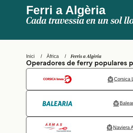
Ferri a Algèria
Cada travessia en un sol ll
Ferris a Algèria
Inici
Àfrica
Operadores de ferry populares p
Corsica 
Balear
Naviera 