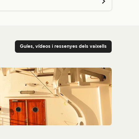
Preu
Preu
Guíes, vídeos i ressenyes dels vaixells
Preu
Preu
Preu
Preu
Preu