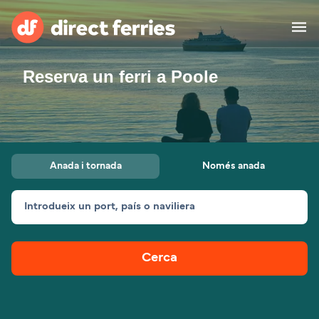
Reserva un ferri a Poole
Països
Bitllets de Ferry
Cercador de rutes i ports
Allotjament
Ferris
Anada i tornada
Només anada
Catalan
Introdueix un port, país o naviliera
El meu compte
United States
Suisse (FR)
Atenció al client
Россия
Portugal
Cerca
대한민국
Suomi
Slovensko
Nederland