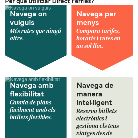
Per què utilitzar Direct Ferries?
Navega on
Navega per
vulguis
menys
Més rutes que ningú
Compara tarifes,
altre.
horaris i rutes en
un sol lloc.
Navega amb
Navega de
flexibilitat
manera
Canvia de plans
intel·ligent
fàcilment amb els
Reserva bitllets
bitllets flexibles.
electrònics i
gestiona els teus
viatges des de