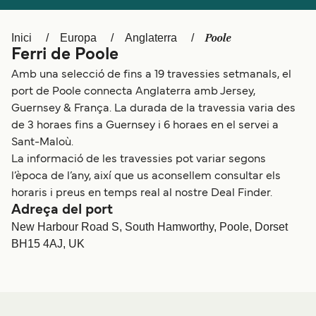
Schweiz (DE)
Norge
Poole
Inici
Europa
Anglaterra
Україна
Indonesia
Ferri de Poole
المغرب
Maroc (FR)
Amb una selecció de fins a 19 travessies setmanals, el
port de Poole connecta Anglaterra amb Jersey,
Guernsey & França. La durada de la travessia varia des
de 3 horaes fins a Guernsey i 6 horaes en el servei a
Sant-Maloù.
La informació de les travessies pot variar segons
l’època de l’any, així que us aconsellem consultar els
horaris i preus en temps real al nostre Deal Finder.
Adreça del port
New Harbour Road S, South Hamworthy, Poole, Dorset
BH15 4AJ, UK