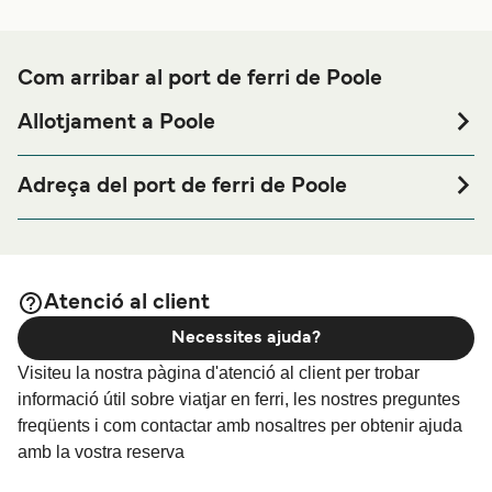
Com arribar al port de ferri de Poole
Allotjament a Poole
Si vols passar una nit abans o després del teu viatge a
prop del port de ferri de Poole o busques allotjament
Adreça del port de ferri de Poole
durant tota la teva estada, visita la nostra pàgina de
New Harbour Road S, South Hamworthy, Poole, Dorset
per als millors preus en allotjament i
Allotjament a Poole
BH15 4AJ, UK
una de les seleccions més àmplies a internet.
Atenció al client
Necessites ajuda?
Visiteu la nostra pàgina d'atenció al client per trobar
informació útil sobre viatjar en ferri, les nostres preguntes
freqüents i com contactar amb nosaltres per obtenir ajuda
amb la vostra reserva