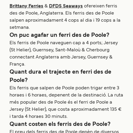
Brittany Ferries
&
DFDS Seaways
ofereixen ferris
des de Poole, Anglaterra. Els ferris des de Poole
salpen aproximadament 4 cops al dia i 19 cops a la
setmana.
On puc agafar un ferri des de Poole?
Els ferris de Poole naveguen cap a 4 ports; Jersey
(St Helier), Guernsey, Sant-Maloù & Cherbourg
connectant Anglaterra amb Jersey, Guernsey &
França.
Quant dura el trajecte en ferri des de
Poole?
Els ferris que salpen de Poole poden trigar entre 3
horaes i 6 horaes, depenent de la destinació. La ruta
més popular des de Poole és el ferri de Poole a
Jersey (St Helier), que costa aproximadament 135 €
i tarda 4 horaes 30 minuts.
Quant costen els ferris des de Poole?
El preu dels ferris des de Poole depèn de diversos