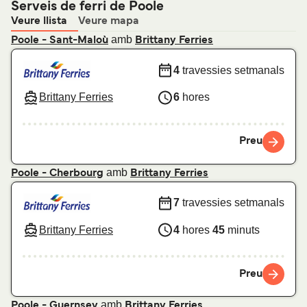
Serveis de ferri de Poole
Veure llista
Veure mapa
amb
Poole - Sant-Maloù
Brittany Ferries
4
travessies setmanals
Brittany Ferries
6
hores
Preu
amb
Poole - Cherbourg
Brittany Ferries
7
travessies setmanals
Brittany Ferries
4
hores
45
minuts
Preu
amb
Poole - Guernsey
Brittany Ferries