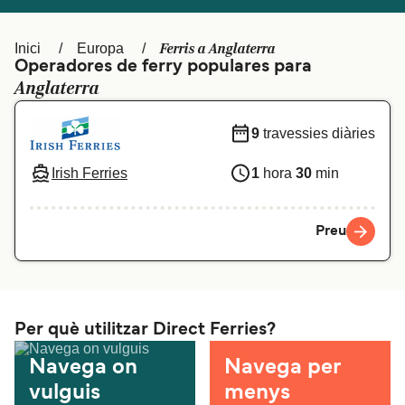
Schweiz (DE)
Norge
Ferris a Anglaterra
Inici
Europa
Україна
Indonesia
Operadores de ferry populares para
Anglaterra
المغرب
Maroc (FR)
9
travessies diàries
Irish Ferries
1
hora
30
min
Preu
Per què utilitzar Direct Ferries?
Navega on
Navega per
vulguis
menys