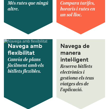
Més rutes que ningú
Compara tarifes,
altre.
horaris i rutes en
un sol lloc.
Navega amb
Navega de
flexibilitat
manera
Canvia de plans
intel·ligent
fàcilment amb els
Reserva bitllets
bitllets flexibles.
electrònics i
gestiona els teus
viatges des de
l'aplicació.