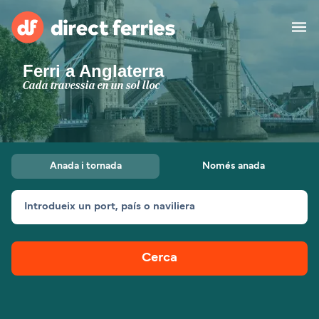
Ferri a Anglaterra
Països
Cada travessia en un sol lloc
Bitllets de Ferry
Cercador de rutes i ports
Allotjament
Ferris
Anada i tornada
Només anada
Catalan
Introdueix un port, país o naviliera
El meu compte
United States
Suisse (FR)
Atenció al client
Россия
Portugal
Cerca
대한민국
Suomi
Slovensko
Nederland