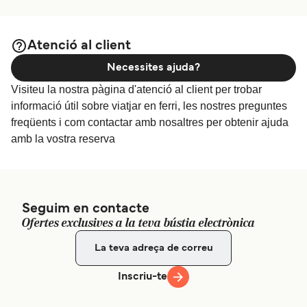
Ferri Ryde a Southsea
17
travessies diàries
Preu
Hovertravel
Atenció al client
10
min
Necessites ajuda?
Ferri Cherbourg a Poole
Visiteu la nostra pàgina d'atenció al client per trobar
Preu
informació útil sobre viatjar en ferri, les nostres preguntes
7
travessies setmanals
Brittany Ferries
freqüents i com contactar amb nosaltres per obtenir ajuda
4
h
30
min
amb la vostra reserva
Ferri West Cowes a Southampton
20
travessies diàries
Preu
Red Funnel
28
min
Seguim en contacte
Ofertes exclusives a la teva bústia electrònica
Ferri Cherbourg a Portsmouth
Preu
2
travessies setmanals
Brittany Ferries
Inscriu-te
5
h
30
min
Ferri Yarmouth a Lymington