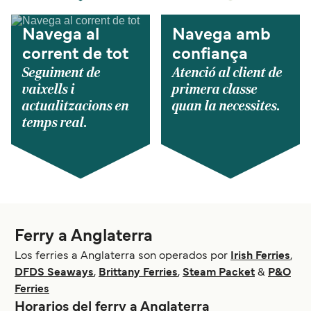
Navega al
Navega amb
corrent de tot
confiança
Seguiment de
Atenció al client de
vaixells i
primera classe
actualitzacions en
quan la necessites.
temps real.
Ferry a Anglaterra
Los ferries a Anglaterra son operados por
Irish Ferries
,
DFDS Seaways
,
Brittany Ferries
,
Steam Packet
&
P&O
Ferries
Horarios del ferry a Anglaterra