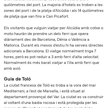
quilòmetres del port. La majoria d'hotels es troben a les
zones del port i de la platja d'Alcúdia i als 14 quilòmetres
de platja que van fins a Can Picafort.
Els visitants que vulguin viatjar per Alcúdia amb cotxe o
moto hauràn de prendre un dels ferri que opera
diàriament des de Barcelona, Dénia o València a
Mallorca. Durant els mesos d'estiu hi ha serveis directes
adicionals a Barcelona. El viatge normalment triga 7
hores, però es pot reduir a 3 amb ferri d'alta velocitat.
Normalment és més barat viatjar a l'illa amb ferri que
amb avió.
Guia de Toló
La ciutat francesa de Toló es troba a la vora del mar
Mediterrani, a l'est de Marsella, i està situat al
departament provençal del Var. La ciutat es va construir
al voltant d'una badia rocosa i està protegida per les