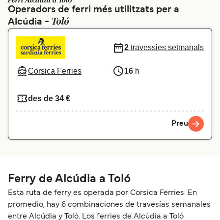
Ferri Alcúdia a Toló
Operadors de ferri més utilitzats per a
Schweiz (DE)
Norge
Toló
Alcúdia -
Україна
Indonesia
2
travessies setmanals
المغرب
Maroc (FR)
Corsica Ferries
16
h
des de 34 €
Preu
Ferry de Alcúdia a Toló
Esta ruta de ferry es operada por Corsica Ferries. En
promedio, hay 6 combinaciones de travesías semanales
entre Alcúdia y Toló. Los ferries de Alcúdia a Toló