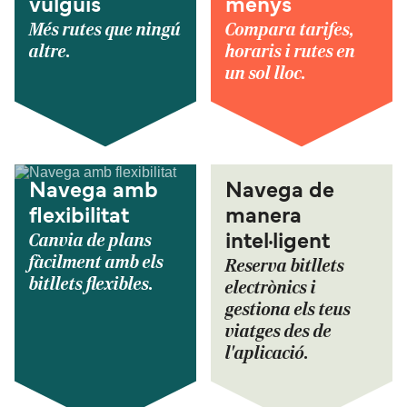
vulguis
menys
Més rutes que ningú
Compara tarifes,
altre.
horaris i rutes en
un sol lloc.
Navega amb
Navega de
flexibilitat
manera
Canvia de plans
intel·ligent
fàcilment amb els
Reserva bitllets
bitllets flexibles.
electrònics i
gestiona els teus
viatges des de
l'aplicació.