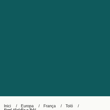
Česká republika
Australia
España
New Zealand
France
日本
Sverige
Ireland
Danmark
中国
Türkiye
العربية
UK
Österreich (DE)
Italia
Canada (FR)
Canada
België (NL)
Ελλάδα
Belgique (FR)
Inici
Europa
França
Toló
Polska
Deutschland