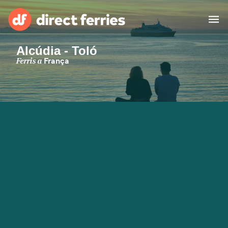
Alcúdia - Toló
Països
Ferris a
França
Bitllets de Ferry
Cercador de rutes i ports
Allotjament
Ferris
Catalan
El meu compte
United States
Suisse (FR)
Atenció al client
Россия
Portugal
대한민국
Suomi
Slovensko
Nederland