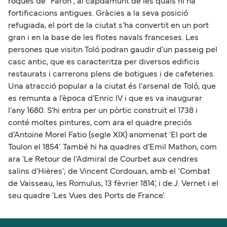
roques de “Faron”, al capdamunt de les quals hi ha
fortificacions antigues. Gràcies a la seva posició
refugiada, el port de la ciutat s’ha convertit en un port
gran i en la base de les flotes navals franceses. Les
persones que visitin Toló podran gaudir d’un passeig pel
casc antic, que es caracteritza per diversos edificis
restaurats i carrerons plens de botigues i de cafeteries.
Una atracció popular a la ciutat és l'arsenal de Toló, que
es remunta a l'època d'Enric IV i que es va inaugurar
l'any 1680. S’hi entra per un pòrtic construït el 1738 i
conté moltes pintures, com ara el quadre preciós
d’Antoine Morel Fatio (segle XIX) anomenat 'El port de
Toulon el 1854'. També hi ha quadres d’Emil Mathon, com
ara 'Le Retour de l'Admiral de Courbet aux cendres
salins d'Hières'; de Vincent Cordouan, amb el ‘Combat
de Vaisseau, les Romulus, 13 fèvrier 1814’, i de J. Vernet i el
seu quadre 'Les Vues des Ports de France'.