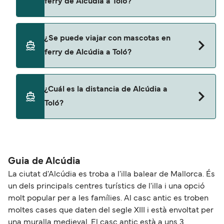
ferry de Alcúdia a Toló?
Corsica Ferries
Sí, puedes viajar con un vehículo de Alcúdia a Toló
¿Se puede viajar con mascotas en
con
ferry de Alcúdia a Toló?
Corsica Ferries
Sí, podrás viajar con mascotas a bordo en tu
¿Cuál es la distancia de Alcúdia a
ferry. Puede que necesites el pasaporte de tus
Toló?
mascotas y otros documentos. Actualmente
puedes viajar con mascotas con:
La distancia entre Alcúdia y Toló es de
Corsica Ferries
aproximadamente 258 millas.
Guia de Alcúdia
La ciutat d'Alcúdia es troba a l'illa balear de Mallorca. És
un dels principals centres turístics de l'illa i una opció
molt popular per a les famílies. Al casc antic es troben
moltes cases que daten del segle XIII i està envoltat per
una muralla medieval. El casc antic està a uns 3