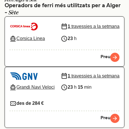
Ferri Alger a Sète
Operadors de ferri més utilitzats per a Alger
Schweiz (DE)
Norge
Sète
-
Україна
Indonesia
1
travessies a la setmana
المغرب
Maroc (FR)
Corsica Linea
23
h
Preu
1
travessies a la setmana
Grandi Navi Veloci
23
h
15
min
des de 284 €
Preu