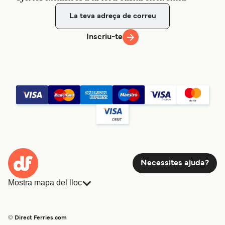
Inscriu-te
Necessites ajuda?
Mostra mapa del lloc
Ferris
Reserves
Països
Allotjament
© Direct Ferries.com
Atenció al client
Càrrega