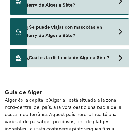
Sète con:
ferry de Alger a Sète?
Grandi Navi Veloci
Sí, puedes viajar con un vehículo de Alger a Sète
¿Se puede viajar con mascotas en
con
ferry de Alger a Sète?
Grandi Navi Veloci
No, no se admiten mascotas a bordo de los ferris.
¿Cuál es la distancia de Alger a Sète?
La distancia entre Alger y Sète es de
aproximadamente 399 millas.
Guia de Alger
Alger és la capital d’Algèria i està situada a la zona
nord-central del país, a la vora oest d’una badia de la
costa mediterrània. Aquest país nord-africà té una
varietat de paisatges preciosos, des de platges
increïbles i ciutats costaneres pintoresques fins a