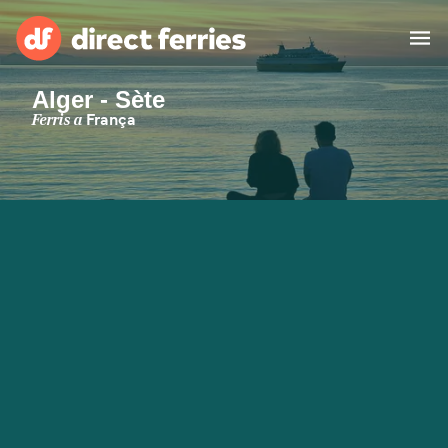
Alger - Sète
Països
Ferris a
França
Bitllets de Ferry
Cercador de rutes i ports
Allotjament
Ferris
Catalan
El meu compte
United States
Suisse (FR)
Atenció al client
Россия
Portugal
대한민국
Suomi
Slovensko
Nederland