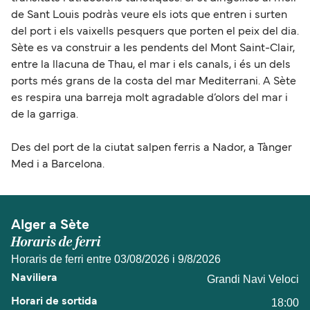
de Sant Louis podràs veure els iots que entren i surten
del port i els vaixells pesquers que porten el peix del dia.
Sète es va construir a les pendents del Mont Saint-Clair,
entre la llacuna de Thau, el mar i els canals, i és un dels
ports més grans de la costa del mar Mediterrani. A Sète
es respira una barreja molt agradable d’olors del mar i
de la garriga.
Des del port de la ciutat salpen ferris a Nador, a Tànger
Med i a Barcelona.
Alger a Sète
Horaris de ferri
Horaris de ferri entre 03/08/2026 i 9/8/2026
Grandi Navi Veloci
18:00