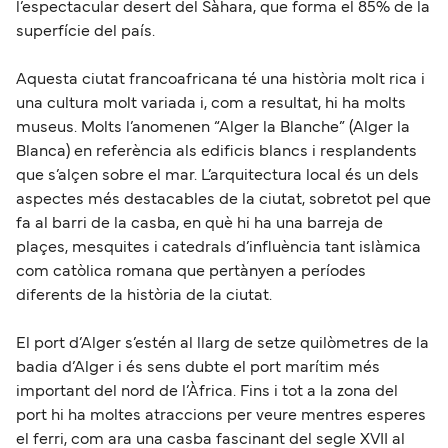
l’espectacular desert del Sàhara, que forma el 85% de la
superfície del país.
Aquesta ciutat francoafricana té una història molt rica i
una cultura molt variada i, com a resultat, hi ha molts
museus. Molts l’anomenen “Alger la Blanche” (Alger la
Blanca) en referència als edificis blancs i resplandents
que s’alçen sobre el mar. L’arquitectura local és un dels
aspectes més destacables de la ciutat, sobretot pel que
fa al barri de la casba, en què hi ha una barreja de
plaçes, mesquites i catedrals d’influència tant islàmica
com catòlica romana que pertànyen a períodes
diferents de la història de la ciutat.
El port d’Alger s’estén al llarg de setze quilòmetres de la
badia d’Alger i és sens dubte el port marítim més
important del nord de l’Àfrica. Fins i tot a la zona del
port hi ha moltes atraccions per veure mentres esperes
el ferri, com ara una casba fascinant del segle XVII al