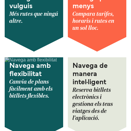
vulguis
menys
Més rutes que ningú
Compara tarifes,
altre.
horaris i rutes en
un sol lloc.
Navega amb
Navega de
flexibilitat
manera
Canvia de plans
intel·ligent
fàcilment amb els
Reserva bitllets
bitllets flexibles.
electrònics i
gestiona els teus
viatges des de
l'aplicació.