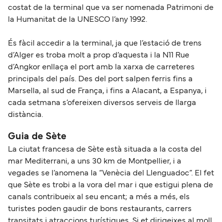
costat de la terminal que va ser nomenada Patrimoni de
la Humanitat de la UNESCO l’any 1992.
És fàcil accedir a la terminal, ja que l’estació de trens
d’Alger es troba molt a prop d’aquesta i la N11 Rue
d’Angkor enllaça el port amb la xarxa de carreteres
principals del país. Des del port salpen ferris fins a
Marsella, al sud de França, i fins a Alacant, a Espanya, i
cada setmana s’ofereixen diversos serveis de llarga
distància.
Guia de Sète
La ciutat francesa de Sète està situada a la costa del
mar Mediterrani, a uns 30 km de Montpellier, i a
vegades se l’anomena la “Venècia del Llenguadoc”. El fet
que Sète es trobi a la vora del mar i que estigui plena de
canals contribueix al seu encant; a més a més, els
turistes poden gaudir de bons restaurants, carrers
transitats i atraccions turístiques. Si et dirigeixes al moll