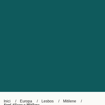
Česká republika
Australia
España
New Zealand
France
日本
Sverige
Ireland
Danmark
中国
Türkiye
العربية
UK
Österreich (DE)
Italia
Canada (FR)
Canada
België (NL)
Ελλάδα
Belgique (FR)
Inici
Europa
Lesbos
Mitilene
Polska
Deutschland