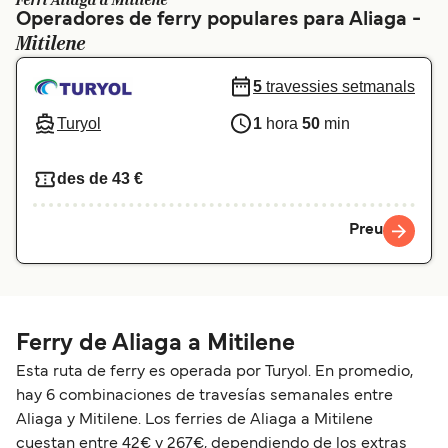
Ferri Aliaga a Mitilene
Operadores de ferry populares para Aliaga -
Schweiz (DE)
Norge
Mitilene
Україна
Indonesia
5
travessies setmanals
المغرب
Maroc (FR)
Turyol
1
hora
50
min
des de 43 €
Preu
Ferry de Aliaga a Mitilene
Esta ruta de ferry es operada por Turyol. En promedio,
hay 6 combinaciones de travesías semanales entre
Aliaga y Mitilene. Los ferries de Aliaga a Mitilene
cuestan entre 42€ y 267€, dependiendo de los extras