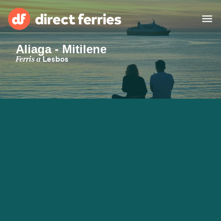
Aliaga - Mitilene
Països
Ferris a
Lesbos
Bitllets de Ferry
Cercador de rutes i ports
Allotjament
Ferris
Catalan
El meu compte
United States
Suisse (FR)
Atenció al client
Россия
Portugal
대한민국
Suomi
Slovensko
Nederland