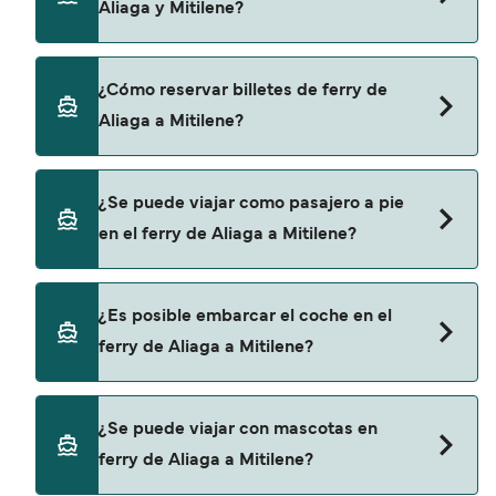
Aliaga y Mitilene?
un ferry de Aliaga a Mitilene es de 108€. El precio
no incluye los gastos de reserva.
Turyol proporciona travesías en ferry de Aliaga a
¿Cómo reservar billetes de ferry de
Mitilene.
Aliaga a Mitilene?
Puedes reservar tu viaje de Aliaga a Mitilene a
¿Se puede viajar como pasajero a pie
través de nuestro buscador de ferry online.
en el ferry de Aliaga a Mitilene?
Además, también puedes consultar nuestra
página de ofertas para descrubrir las últimas
promociones y descuentos de las compañías
Sí, se puede viajar como pasajero a pie de Aliaga
¿Es posible embarcar el coche en el
navieras.
a Mitilene con:
ferry de Aliaga a Mitilene?
Turyol
Sí, puedes viajar con un vehículo de Aliaga a
¿Se puede viajar con mascotas en
Mitilene con
ferry de Aliaga a Mitilene?
Turyol