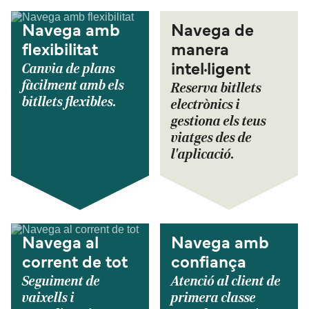
Navega amb
Navega de
flexibilitat
manera
Canvia de plans
intel·ligent
fàcilment amb els
Reserva bitllets
bitllets flexibles.
electrònics i
gestiona els teus
viatges des de
l'aplicació.
Navega al
Navega amb
corrent de tot
confiança
Seguiment de
Atenció al client de
vaixells i
primera classe