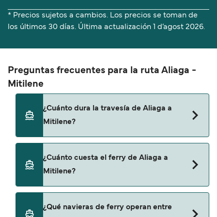
* Precios sujetos a cambios. Los precios se toman de
los últimos 30 días. Última actualización
1 d’agost 2026.
Preguntas frecuentes para la ruta Aliaga -
Mitilene
¿Cuánto dura la travesía de Aliaga a
Mitilene?
El tiempo de la travesía en ferry de Aliaga a
¿Cuánto cuesta el ferry de Aliaga a
Mitilene es de aproximadamente 1 hora 50
Mitilene?
minutos. La duración de la travesía puede variar
de una temporada a otra, por lo que te
recomendamos que verifiques online la
El precio del ferry de Aliaga a Mitilene puede
¿Qué navieras de ferry operan entre
información más actualizada.
variar según la temporada. El precio promedio de