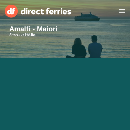
Amalfi - Maiori
Països
Ferris a
Itàlia
Bitllets de Ferry
Cercador de rutes i ports
Allotjament
Ferris
Catalan
El meu compte
United States
Suisse (FR)
Atenció al client
Россия
Portugal
대한민국
Suomi
Slovensko
Nederland