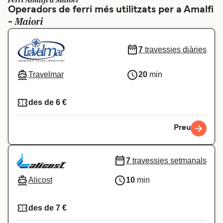
Ferri Amalfi a Maiori
Operadors de ferri més utilitzats per a Amalfi
Schweiz (DE)
Norge
Maiori
-
Україна
Indonesia
7
travessies diàries
المغرب
Maroc (FR)
Travelmar
20
min
des de 6 €
Preu
7
travessies setmanals
Alicost
10
min
des de 7 €