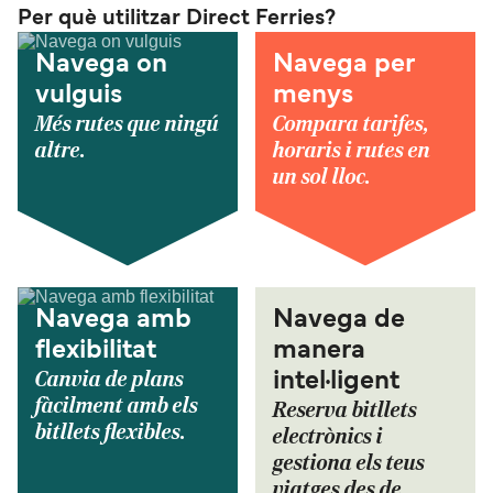
Per què utilitzar Direct Ferries?
Navega on
Navega per
vulguis
menys
Més rutes que ningú
Compara tarifes,
altre.
horaris i rutes en
un sol lloc.
Navega amb
Navega de
flexibilitat
manera
Canvia de plans
intel·ligent
fàcilment amb els
Reserva bitllets
bitllets flexibles.
electrònics i
gestiona els teus
viatges des de