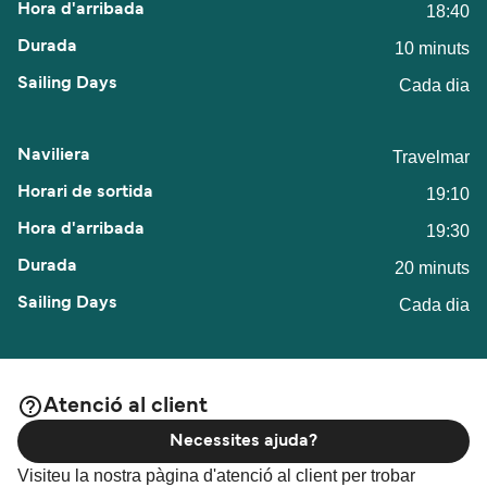
18:40
10 minuts
Cada dia
Travelmar
19:10
19:30
20 minuts
Cada dia
Atenció al client
Necessites ajuda?
Visiteu la nostra pàgina d'atenció al client per trobar