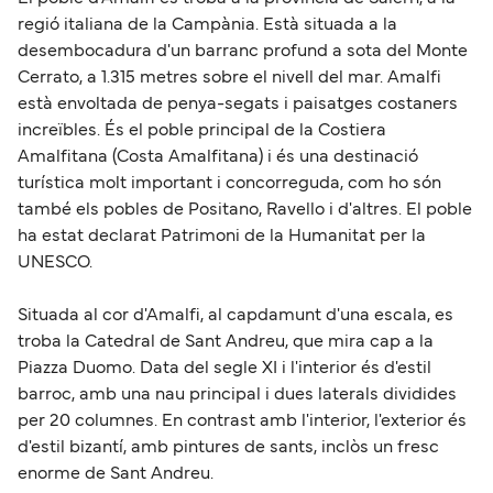
regió italiana de la Campània. Està situada a la
desembocadura d'un barranc profund a sota del Monte
Cerrato, a 1.315 metres sobre el nivell del mar. Amalfi
està envoltada de penya-segats i paisatges costaners
increïbles. És el poble principal de la Costiera
Amalfitana (Costa Amalfitana) i és una destinació
turística molt important i concorreguda, com ho són
també els pobles de Positano, Ravello i d'altres. El poble
ha estat declarat Patrimoni de la Humanitat per la
UNESCO.
Situada al cor d'Amalfi, al capdamunt d'una escala, es
troba la Catedral de Sant Andreu, que mira cap a la
Piazza Duomo. Data del segle XI i l'interior és d'estil
barroc, amb una nau principal i dues laterals dividides
per 20 columnes. En contrast amb l'interior, l'exterior és
d'estil bizantí, amb pintures de sants, inclòs un fresc
enorme de Sant Andreu.