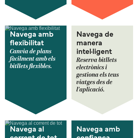
Navega amb
Navega de
flexibilitat
manera
Canvia de plans
intel·ligent
fàcilment amb els
Reserva bitllets
bitllets flexibles.
electrònics i
gestiona els teus
viatges des de
l'aplicació.
Navega al
Navega amb