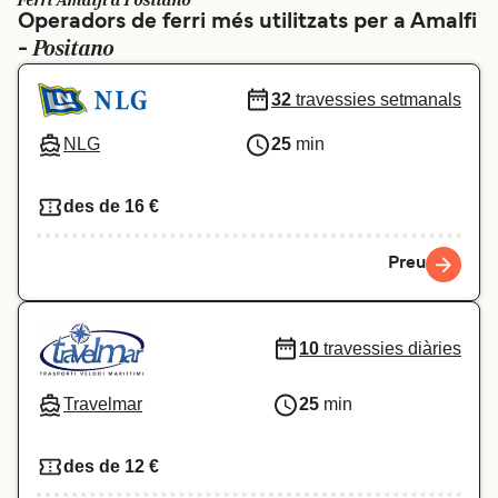
Ferri Amalfi a Positano
Operadors de ferri més utilitzats per a Amalfi
Schweiz (DE)
Norge
Positano
-
Україна
Indonesia
32
travessies setmanals
المغرب
Maroc (FR)
NLG
25
min
des de 16 €
Preu
10
travessies diàries
Travelmar
25
min
des de 12 €