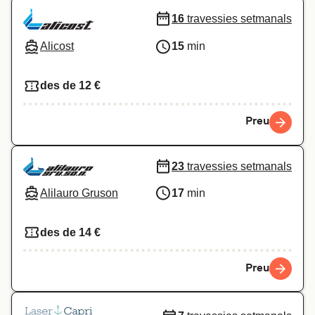
16
travessies setmanals
Alicost
15
min
des de 12 €
Preu
23
travessies setmanals
Alilauro Gruson
17
min
des de 14 €
Preu