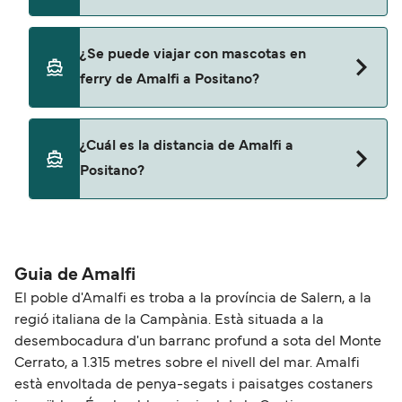
NLG
Laser Capri
Travelmar
No, no podrás llevar tu coche en el ferry a
¿Se puede viajar con mascotas en
Grassi Junior
Positano.
Positano Jet
ferry de Amalfi a Positano?
Coast Lines
Seremar
Sí, podrás viajar con mascotas a bordo en tu
Alicost
¿Cuál es la distancia de Amalfi a
ferry. Puede que necesites el pasaporte de tus
Positano?
Alilauro Gruson
mascotas y otros documentos. Actualmente
puedes viajar con mascotas con:
Laser Capri
La distancia entre Amalfi y Positano es de
NLG
Grassi Junior
aproximadamente 7 millas.
Travelmar
Guia de Amalfi
Coast Lines
El poble d'Amalfi es troba a la província de Salern, a la
Positano Jet
regió italiana de la Campània. Està situada a la
desembocadura d'un barranc profund a sota del Monte
Cerrato, a 1.315 metres sobre el nivell del mar. Amalfi
està envoltada de penya-segats i paisatges costaners