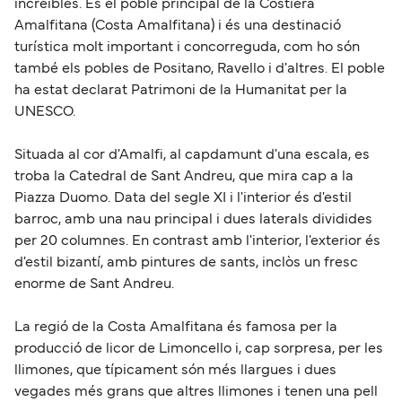
increïbles. És el poble principal de la Costiera
Amalfitana (Costa Amalfitana) i és una destinació
turística molt important i concorreguda, com ho són
també els pobles de Positano, Ravello i d'altres. El poble
ha estat declarat Patrimoni de la Humanitat per la
UNESCO.
Situada al cor d'Amalfi, al capdamunt d'una escala, es
troba la Catedral de Sant Andreu, que mira cap a la
Piazza Duomo. Data del segle XI i l'interior és d'estil
barroc, amb una nau principal i dues laterals dividides
per 20 columnes. En contrast amb l'interior, l'exterior és
d'estil bizantí, amb pintures de sants, inclòs un fresc
enorme de Sant Andreu.
La regió de la Costa Amalfitana és famosa per la
producció de licor de Limoncello i, cap sorpresa, per les
llimones, que típicament són més llargues i dues
vegades més grans que altres llimones i tenen una pell