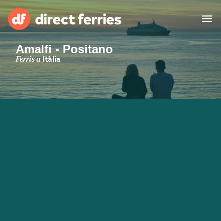
Amalfi - Positano
Països
Ferris a
Itàlia
Bitllets de Ferry
Cercador de rutes i ports
Allotjament
Ferris
Catalan
El meu compte
United States
Suisse (FR)
Atenció al client
Россия
Portugal
대한민국
Suomi
Slovensko
Nederland