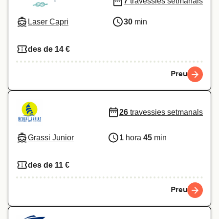
7
travessies setmanals
Laser Capri
30
min
des de 14 €
Preu
26
travessies setmanals
Grassi Junior
1
hora
45
min
des de 11 €
Preu