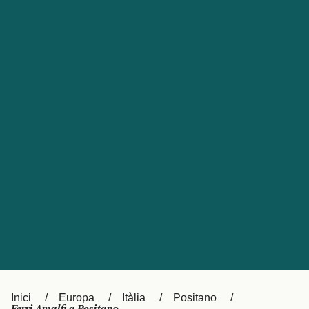
Česká republika
Australia
España
New Zealand
France
日本
Sverige
Ireland
Danmark
中国
Türkiye
العربية
UK
Österreich (DE)
Italia
Canada (FR)
Canada
België (NL)
Ελλάδα
Belgique (FR)
Inici
Europa
Itàlia
Positano
Polska
Deutschland