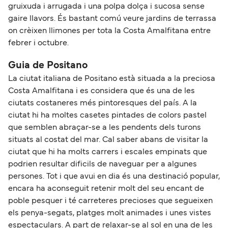
gruixuda i arrugada i una polpa dolça i sucosa sense
gaire llavors. És bastant comú veure jardins de terrassa
on crèixen llimones per tota la Costa Amalfitana entre
febrer i octubre.
Guia de Positano
La ciutat italiana de Positano està situada a la preciosa
Costa Amalfitana i es considera que és una de les
ciutats costaneres més pintoresques del país. A la
ciutat hi ha moltes casetes pintades de colors pastel
que semblen abraçar-se a les pendents dels turons
situats al costat del mar. Cal saber abans de visitar la
ciutat que hi ha molts carrers i escales empinats que
podrien resultar dificils de naveguar per a algunes
persones. Tot i que avui en dia és una destinació popular,
encara ha aconseguit retenir molt del seu encant de
poble pesquer i té carreteres precioses que segueixen
els penya-segats, platges molt animades i unes vistes
espectaculars. A part de relaxar-se al sol en una de les