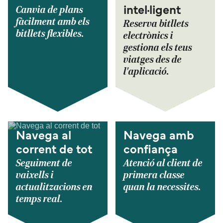
Canvia de plans
intel·ligent
fàcilment amb els
Reserva bitllets
bitllets flexibles.
electrònics i
gestiona els teus
viatges des de
l'aplicació.
Navega al
Navega amb
corrent de tot
confiança
Seguiment de
Atenció al client de
vaixells i
primera classe
actualitzacions en
quan la necessites.
temps real.