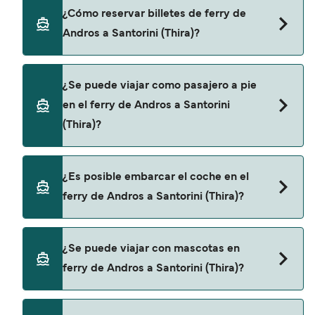
de reserva.
Hay 2 navieras populares que operan en la ruta
¿Cómo reservar billetes de ferry de
de Andros a Santorini (Thira). Estas son:
Andros a Santorini (Thira)?
SeaJets
Golden Star Ferries
Puedes reservar tu viaje de Andros a Santorini
¿Se puede viajar como pasajero a pie
(Thira) a través de nuestro buscador de ferry
en el ferry de Andros a Santorini
online. Además, también puedes consultar
(Thira)?
nuestra página de ofertas para descrubrir las
últimas promociones y descuentos de las
compañías navieras.
Sí, se puede viajar como pasajero a pie de Andros
¿Es posible embarcar el coche en el
a Santorini (Thira) con:
ferry de Andros a Santorini (Thira)?
SeaJets
Golden Star Ferries
Sí, puedes viajar con un vehículo de Andros a
¿Se puede viajar con mascotas en
Santorini (Thira) con
ferry de Andros a Santorini (Thira)?
SeaJets
Golden Star Ferries
Sí, podrás viajar con mascotas a bordo en tu