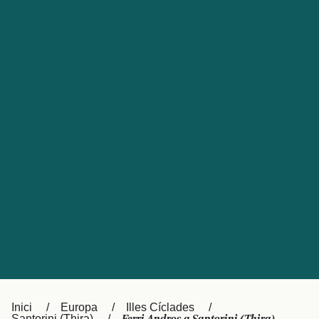
Česká republika
Australia
España
New Zealand
France
日本
Sverige
Ireland
Danmark
中国
Türkiye
العربية
UK
Österreich (DE)
Italia
Canada (FR)
Canada
België (NL)
Ελλάδα
Belgique (FR)
Inici
Europa
Illes Cíclades
Polska
Deutschland
Santorini (Thira)