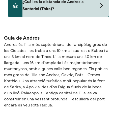
¿Cuál es la distancia de Andros a
ferry. Puede que necesites el pasaporte de tus
Santorini (Thira)?
mascotas y otros documentos. Actualmente
puedes viajar con mascotas con:
La distancia entre Andros y Santorini (Thira) es de
Golden Star Ferries
aproximadamente 92 millas.
Guia de Andros
Andros és l'illa més septentrional de l'arxipèlag grec de
les Cíclades i es troba a uns 10 km al sud-est d'Eubea i a
uns 3 km al nord de Tinos. L'illa mesura uns 40 km de
llargada i uns 16 km d'amplada i és majoritàriament
muntanyosa, amb algunes valls ben regades. Els pobles
més grans de l'illa són Andros, Gavrio, Batsi i Ormos
Korthiou. Una atracció turística molt popular és la font
de Sariza, a Apoikia, des d'on l'aigua flueix de la boca
d'un lleó. Palaeopolis, l'antiga capital de l'illa, es va
construir en una vessant profunda i l'escullera del port
encara es veu sota l'aigua.