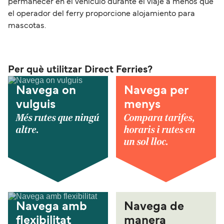
permanecer en el vehículo durante el viaje a menos que
el operador del ferry proporcione alojamiento para
mascotas.
Per què utilitzar Direct Ferries?
Navega on
Navega per
vulguis
menys
Més rutes que ningú
Compara tarifes,
altre.
horaris i rutes en
un sol lloc.
Navega amb
Navega de
flexibilitat
manera