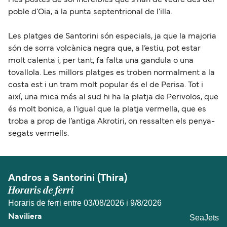
poble d’Oia, a la punta septentrional de l’illa.
Les platges de Santorini són especials, ja que la majoria
són de sorra volcànica negra que, a l’estiu, pot estar
molt calenta i, per tant, fa falta una gandula o una
tovallola. Les millors platges es troben normalment a la
costa est i un tram molt popular és el de Perisa. Tot i
així, una mica més al sud hi ha la platja de Perivolos, que
és molt bonica, a l’igual que la platja vermella, que es
troba a prop de l’antiga Akrotiri, on ressalten els penya-
segats vermells.
Andros a Santorini (Thira)
Horaris de ferri
Horaris de ferri entre 03/08/2026 i 9/8/2026
SeaJets