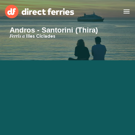
Andros - Santorini (Thira)
Països
Ferris a
Illes Cíclades
Bitllets de Ferry
Cercador de rutes i ports
Allotjament
Ferris
Catalan
El meu compte
United States
Suisse (FR)
Atenció al client
Россия
Portugal
대한민국
Suomi
Slovensko
Nederland