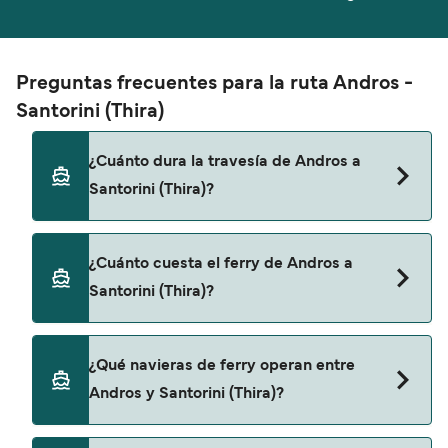
Preguntas frecuentes para la ruta Andros -
Santorini (Thira)
¿Cuánto dura la travesía de Andros a
Santorini (Thira)?
El tiempo de la travesía en ferry de Andros a
¿Cuánto cuesta el ferry de Andros a
Santorini (Thira) es de aproximadamente 5 horas
Santorini (Thira)?
35 minutos. La duración de la travesía puede
variar de una temporada a otra, por lo que te
recomendamos que verifiques online la
El precio del ferry de Andros a Santorini (Thira)
¿Qué navieras de ferry operan entre
información más actualizada.
puede variar según la temporada. El precio
Andros y Santorini (Thira)?
promedio de un ferry de Andros a Santorini
(Thira) es de 93€. El precio no incluye los gastos