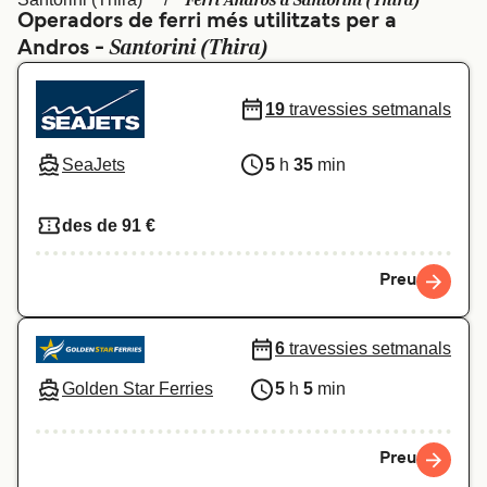
Ferri Andros a Santorini (Thira)
Operadors de ferri més utilitzats per a
Schweiz (DE)
Norge
Santorini (Thira)
Andros -
Україна
Indonesia
19
travessies setmanals
المغرب
Maroc (FR)
SeaJets
5
h
35
min
des de 91 €
Preu
6
travessies setmanals
Golden Star Ferries
5
h
5
min
Preu