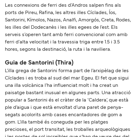
Les connexions de ferri des d'Andros salpen fins als
ports de Pireu, Rafina, les altres illes Cíclades, Íos,
Santorini, Kímolos, Nazos, Analfi, Amorgós, Creta, Rodes,
les illes del Dodecanès i les illes egees de l'est. Els
serveis s'operen tant amb ferri convencional com amb
ferri d'alta velocitat i la travessia triga entre 1.5 i 3.5
hores, segons la destinació, la ruta i la naviliera.
Guia de Santorini (Thira)
L’illa grega de Santorini forma part de l’arxipèlag de les
Cíclades i es troba al sud del mar Egeu. El fet que sigui
una illa volcànica l’ha influenciat molt i ha creat un
paisatge bastant inusual en algunes parts. Una atracció
popular a Santorini és el cràter de la ‘Caldera’, que està
ple d’aigua i que està envoltat d’una paret de penya-
segats acolorits amb cases encantadores de gom a
gom. L’illa també és coneguda per les platges
precioses, el port transitat, les troballes arqueològiques
i les postes de sol increïbles que s’han de veure des del