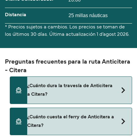
Distancia
25 millas náuticas
* Precios sujetos a cambios. Los precios se toman de
los últimos 30 días. Última actualización
1 d’agost 2026.
Preguntas frecuentes para la ruta Anticitera
- Citera
¿Cuánto dura la travesía de Anticitera
a Citera?
El tiempo de la travesía en ferry de Anticitera a
¿Cuánto cuesta el ferry de Anticitera a
Citera es de aproximadamente 1 hora 45 minutos.
Citera?
La duración de la travesía puede variar de una
temporada a otra, por lo que te recomendamos