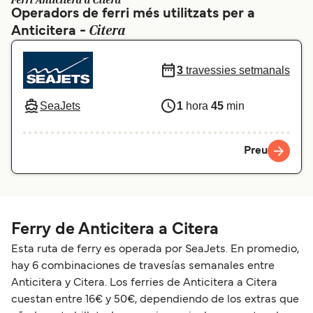
Ferri Anticitera a Citera
Operadors de ferri més utilitzats per a
Schweiz (DE)
Norge
Citera
Anticitera -
Україна
Indonesia
3
travessies setmanals
المغرب
Maroc (FR)
SeaJets
1
hora
45
min
Preu
Ferry de Anticitera a Citera
Esta ruta de ferry es operada por SeaJets. En promedio,
hay 6 combinaciones de travesías semanales entre
Anticitera y Citera. Los ferries de Anticitera a Citera
cuestan entre 16€ y 50€, dependiendo de los extras que