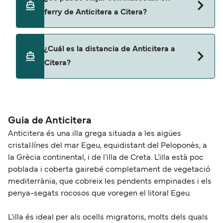
Citera con
ferry de Anticitera a Citera?
SeaJets
No, no se admiten mascotas a bordo de los ferris.
¿Cuál es la distancia de Anticitera a
Citera?
La distancia entre Anticitera y Citera es de
aproximadamente 25 millas.
Guia de Anticitera
Anticitera és una illa grega situada a les aigües
cristal·línes del mar Egeu, equidistant del Peloponès, a
la Grècia continental, i de l’illa de Creta. L’illa està poc
poblada i coberta gairebé completament de vegetació
mediterrània, que cobreix les pendents empinades i els
penya-segats rocosos que voregen el litoral Egeu.
L’illa és ideal per als ocells migratoris, molts dels quals