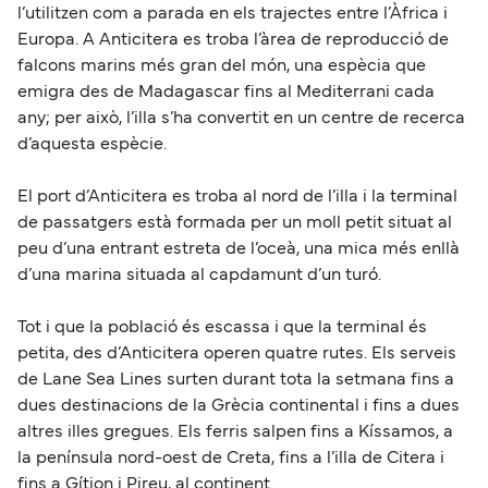
l’utilitzen com a parada en els trajectes entre l’Àfrica i
Europa. A Anticitera es troba l’àrea de reproducció de
falcons marins més gran del món, una espècia que
emigra des de Madagascar fins al Mediterrani cada
any; per això, l’illa s’ha convertit en un centre de recerca
d’aquesta espècie.
El port d’Anticitera es troba al nord de l’illa i la terminal
de passatgers està formada per un moll petit situat al
peu d’una entrant estreta de l’oceà, una mica més enllà
d’una marina situada al capdamunt d’un turó.
Tot i que la població és escassa i que la terminal és
petita, des d’Anticitera operen quatre rutes. Els serveis
de Lane Sea Lines surten durant tota la setmana fins a
dues destinacions de la Grècia continental i fins a dues
altres illes gregues. Els ferris salpen fins a Kíssamos, a
la península nord-oest de Creta, fins a l’illa de Citera i
fins a Gítion i Pireu, al continent.