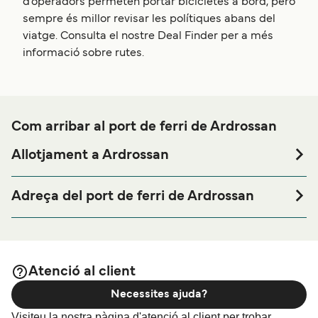
d’operadors permeten portar bicicletes a bord, però
sempre és millor revisar les polítiques abans del
viatge. Consulta el nostre Deal Finder per a més
informació sobre rutes.
Com arribar al port de ferri de Ardrossan
Allotjament a Ardrossan
Si vols passar una nit abans o després del teu viatge a
prop del port de ferri de Ardrossan o busques allotjament
Adreça del port de ferri de Ardrossan
durant tota la teva estada, visita la nostra pàgina de
Ardrossan, KA22 8ED
per als millors preus en
Allotjament a Ardrossan
allotjament i una de les seleccions més àmplies a internet.
Atenció al client
Necessites ajuda?
Visiteu la nostra pàgina d'atenció al client per trobar