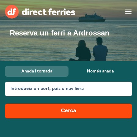
Reserva un ferri a Ardrossan
Països
Bitllets de Ferry
Cercador de rutes i ports
Allotjament
Ferris
Anada i tornada
Només anada
Catalan
Introdueix un port, país o naviliera
El meu compte
United States
Suisse (FR)
Atenció al client
Россия
Portugal
Cerca
대한민국
Suomi
Slovensko
Nederland