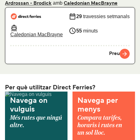
amb
Ardrossan - Brodick
Caledonian MacBrayne
29
travessies setmanals
55
minuts
Caledonian MacBrayne
Preu
Per què utilitzar Direct Ferries?
Navega on
Navega per
vulguis
menys
Més rutes que ningú
Compara tarifes,
altre.
horaris i rutes en
un sol lloc.