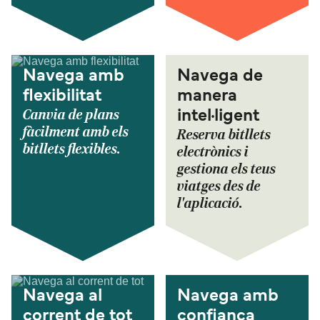
Navega amb
Navega de
flexibilitat
manera
Canvia de plans
intel·ligent
fàcilment amb els
Reserva bitllets
bitllets flexibles.
electrònics i
gestiona els teus
viatges des de
l'aplicació.
Navega al
Navega amb
corrent de tot
confiança