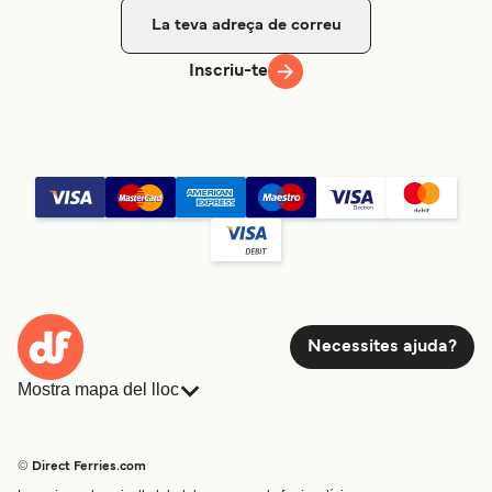
Inscriu-te
Necessites ajuda?
Mostra mapa del lloc
Ferris
Reserves
Països
Allotjament
© Direct Ferries.com
Atenció al client
Càrrega