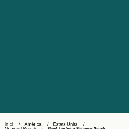
Česká republika
Australia
España
New Zealand
France
日本
Sverige
Ireland
Danmark
中国
Türkiye
العربية
UK
Österreich (DE)
Italia
Canada (FR)
Canada
België (NL)
Ελλάδα
Belgique (FR)
Inici
Amèrica
Estats Units
Polska
Deutschland
Newport Beach