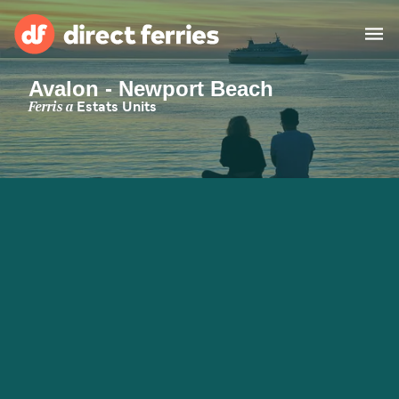
Avalon - Newport Beach
Països
Ferris a
Estats Units
Bitllets de Ferry
Cercador de rutes i ports
Allotjament
Ferris
Catalan
El meu compte
United States
Suisse (FR)
Atenció al client
Россия
Portugal
대한민국
Suomi
Slovensko
Nederland