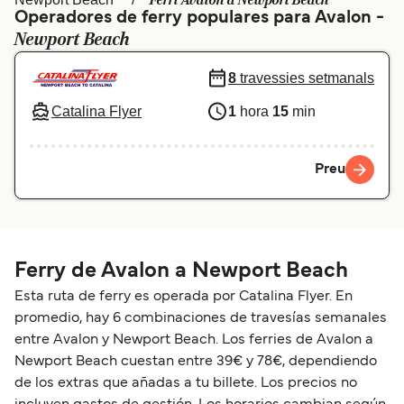
Ferri Avalon a Newport Beach
Operadores de ferry populares para Avalon -
Schweiz (DE)
Norge
Newport Beach
Україна
Indonesia
8
travessies setmanals
المغرب
Maroc (FR)
Catalina Flyer
1
hora
15
min
Preu
Ferry de Avalon a Newport Beach
Esta ruta de ferry es operada por Catalina Flyer. En
promedio, hay 6 combinaciones de travesías semanales
entre Avalon y Newport Beach. Los ferries de Avalon a
Newport Beach cuestan entre 39€ y 78€, dependiendo
de los extras que añadas a tu billete. Los precios no