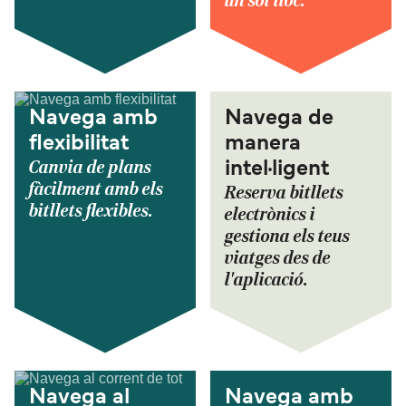
un sol lloc.
Navega amb
Navega de
flexibilitat
manera
Canvia de plans
intel·ligent
fàcilment amb els
Reserva bitllets
bitllets flexibles.
electrònics i
gestiona els teus
viatges des de
l'aplicació.
Navega al
Navega amb