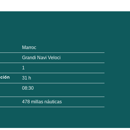
Marroc
Grandi Navi Veloci
1
ación
31 h
08:30
478 millas náuticas