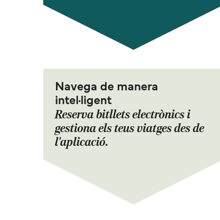
Navega de manera
intel·ligent
Reserva bitllets electrònics i
gestiona els teus viatges des de
l'aplicació.