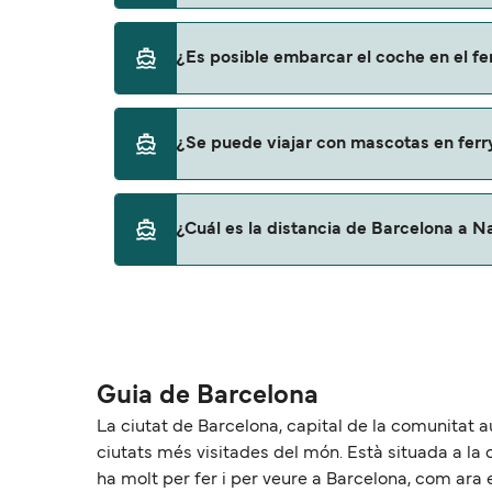
Sí, se puede viajar como pasajero a pie de 
¿Es posible embarcar el coche en el f
Grandi Navi Veloci
Sí, puedes viajar con un vehículo de Barcel
¿Se puede viajar con mascotas en fer
Grandi Navi Veloci
Sí, podrás viajar con mascotas a bordo en t
¿Cuál es la distancia de Barcelona a N
con mascotas con:
Grandi Navi Veloci
La distancia entre Barcelona y Nador es de
Guia de Barcelona
La ciutat de Barcelona, capital de la comunitat
ciutats més visitades del món. Està situada a la 
ha molt per fer i per veure a Barcelona, com ara