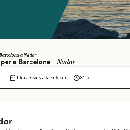
 Barcelona a Nador
Nador
s per a Barcelona -
1
travessies a la setmana
31
h
dor