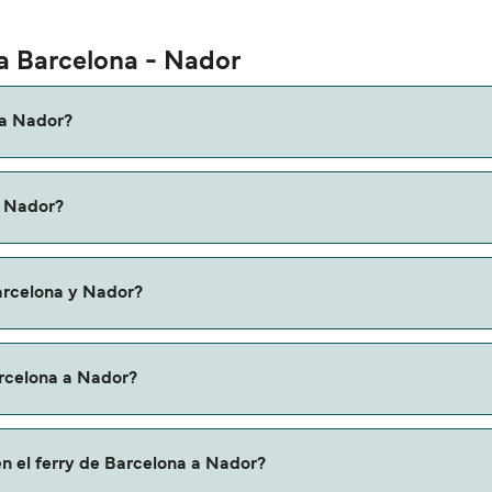
ta Barcelona - Nador
 a Nador?
ona a Nador es de aproximadamente 31 horas. La duración de 
a Nador?
ques online la información más actualizada.
ede variar según la temporada. El precio promedio de un ferr
arcelona y Nador?
ferry de Barcelona a Nador.
arcelona a Nador?
or a través de nuestro buscador de ferry online. Además, t
en el ferry de Barcelona a Nador?
iones y descuentos de las compañías navieras.