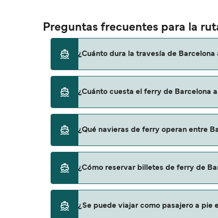
Preguntas frecuentes para la ru
¿Cuánto dura la travesía de Barcelona
El tiempo de la travesía en ferry de Barcel
¿Cuánto cuesta el ferry de Barcelona 
otra, por lo que te recomendamos que verifi
El precio del ferry de Barcelona a Nador pu
¿Qué navieras de ferry operan entre B
no incluye los gastos de reserva.
Grandi Navi Veloci proporciona travesías en 
¿Cómo reservar billetes de ferry de B
Puedes reservar tu viaje de Barcelona a Nad
¿Se puede viajar como pasajero a pie 
ofertas para descrubrir las últimas promoc