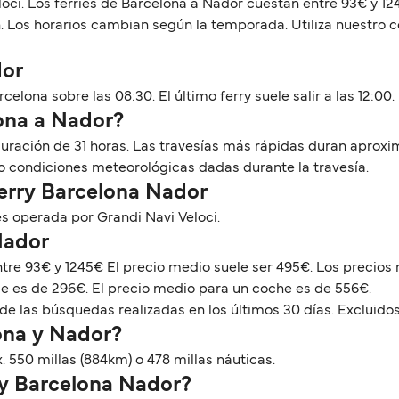
loci. Los ferries de Barcelona a Nador cuestan entre 93€ y 1
ón. Los horarios cambian según la temporada. Utiliza nuestro
dor
elona sobre las 08:30. El último ferry suele salir a las 12:00.
lona a Nador?
 duración de 31 horas. Las travesías más rápidas duran apro
 o condiciones meteorológicas dadas durante la travesía.
Ferry Barcelona Nador
s operada por Grandi Navi Veloci.
Nador
ntre 93€ y 1245€ El precio medio suele ser 495€. Los preci
ie es de 296€. El precio medio para un coche es de 556€.
de las búsquedas realizadas en los últimos 30 días. Excluidos
ona y Nador?
. 550 millas (884km) o 478 millas náuticas.
rry Barcelona Nador?