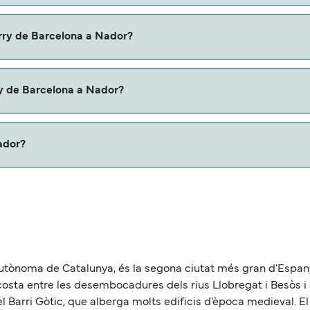
Barcelona a Nador con:
erry de Barcelona a Nador?
ona a Nador con
ry de Barcelona a Nador?
u ferry. Puede que necesites el pasaporte de tus mascotas y
ador?
 aproximadamente 478 millas.
 autònoma de Catalunya, és la segona ciutat més gran d'Espa
costa entre les desembocadures dels rius Llobregat i Besòs i a
 el Barri Gòtic, que alberga molts edificis d'època medieva