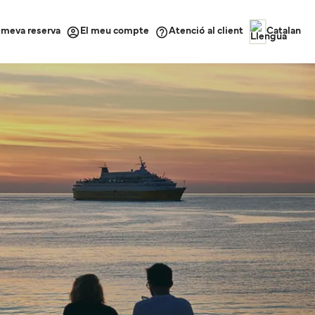
a meva reserva
Atenció al client
El meu compte
Catalan