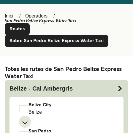
Schweiz (DE)
Norge
Inici
Operadors
Україна
Indonesia
San Pedro Belize Express Water Taxi
Routes
المغرب
Maroc (FR)
Sobre San Pedro Belize Express Water Taxi
Totes les rutes de San Pedro Belize Express
Water Taxi
Belize - Cai Ambergris
Belize City
Belize
San Pedro