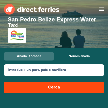
San Pedro Belize Express Water
Taxi
Països
Bitllets de Ferry
Cercador de rutes i ports
Allotjament
Ferris
Anada i tornada
Només anada
Catalan
Introdueix un port, país o naviliera
El meu compte
United States
Suisse (FR)
Atenció al client
Россия
Portugal
Cerca
대한민국
Suomi
Slovensko
Nederland