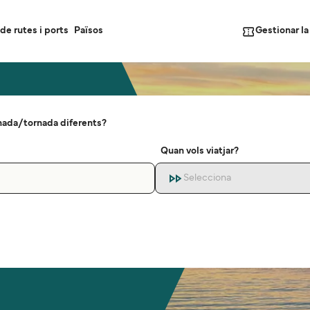
Gestionar l
de rutes i ports
Països
nada/tornada diferents?
Quan vols viatjar?
Selecciona