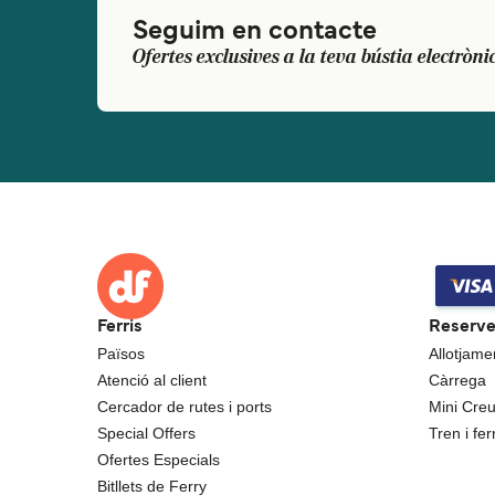
Seguim en contacte
Ofertes exclusives a la teva bústia electròni
Ferris
Reserv
Països
Allotjame
Atenció al client
Càrrega
Cercador de rutes i ports
Mini Cre
Special Offers
Tren i ferr
Ofertes Especials
Bitllets de Ferry