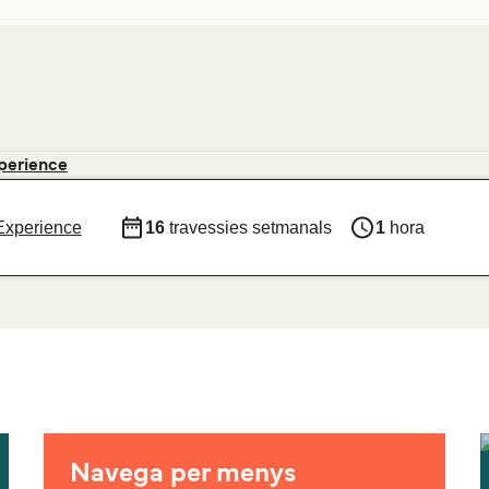
perience
 Experience
16
travessies setmanals
1
hora
Navega per menys