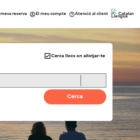
a meva reserva
Atenció al client
El meu compte
Catalan
Cerca llocs on allotjar-te
Cerca