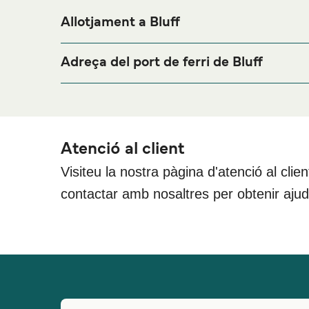
Allotjament a Bluff
Si vols passar una nit abans o després del teu viatg
per als millors preus en allotja
Allotjament a Bluff
Adreça del port de ferri de Bluff
Bluff Visitor Terminal, 21 Foreshore Road, Bluff
Atenció al client
Visiteu la nostra pàgina d'atenció al clie
contactar amb nosaltres per obtenir aju