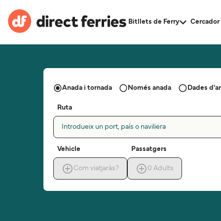
Bitllets de Ferry
Cercador 
Anada i tornada
Només anada
Dades d'a
Ruta
Introdueix un port, país o naviliera
Vehicle
Passatgers
Com viatjaràs?
0
Adults