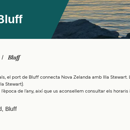
Bluff
Bluff
s, el port de Bluff connecta Nova Zelanda amb Illa Stewart. L
lla Stewart).
l’època de l’any, així que us aconsellem consultar els horaris 
, Bluff