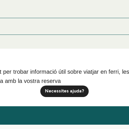
e a prop del port de ferri de Bluff o busques allotjament durant t
ment i una de les seleccions més àmplies a internet.
nt per trobar informació útil sobre viatjar en ferri,
da amb la vostra reserva
Necessites ajuda?