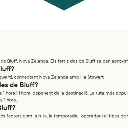
 de Bluff, Nova Zelanda. Els ferris des de Bluff salpen aprox
luff?
Stewart), connectant Nova Zelanda amb Illa Stewart.
des de Bluff?
 1 hora i 1 hora, depenent de la destinació. La ruta més popular
 1 hora.
Bluff?
os factors com la ruta, la temporada, l’operador i el tipus de v