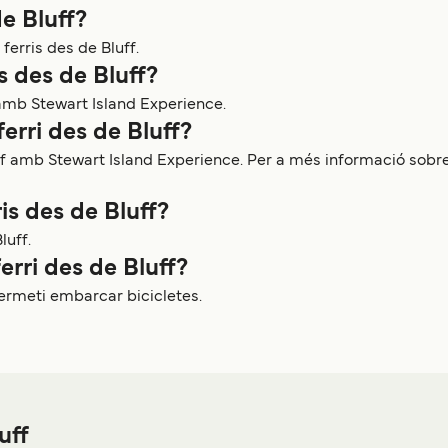
de Bluff?
erris des de Bluff.
is des de Bluff?
 amb Stewart Island Experience.
erri des de Bluff?
uff amb Stewart Island Experience. Per a més informació sobre
is des de Bluff?
luff.
erri des de Bluff?
permeti embarcar bicicletes.
uff