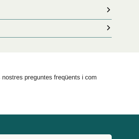
ota la teva estada, visita la nostra pàgina de
 les nostres preguntes freqüents i com