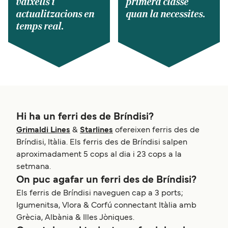
vaixells i
primera classe
actualitzacions en
quan la necessites.
temps real.
Hi ha un ferri des de Bríndisi?
Grimaldi Lines
&
Starlines
ofereixen ferris des de
Bríndisi, Itàlia. Els ferris des de Bríndisi salpen
aproximadament 5 cops al dia i 23 cops a la
setmana.
On puc agafar un ferri des de Bríndisi?
Els ferris de Bríndisi naveguen cap a 3 ports;
Igumenitsa, Vlora & Corfú connectant Itàlia amb
Grècia, Albània & Illes Jòniques.