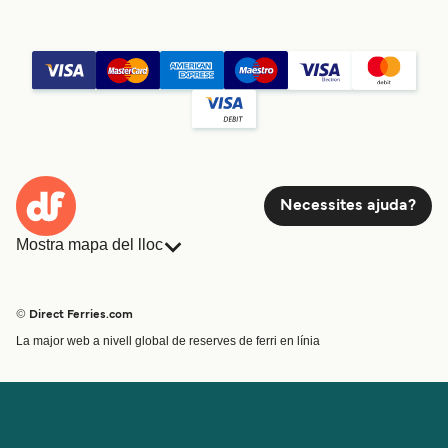
Necessites ajuda?
Mostra mapa del lloc
Ferris
Reserves
Països
Allotjament
© Direct Ferries.com
Atenció al client
Càrrega
La major web a nivell global de reserves de ferri en línia
Cercador de rutes i ports
Mini Creuer
Special Offers
Tren i ferri
Ofertes Especials
Bitllets de Ferry