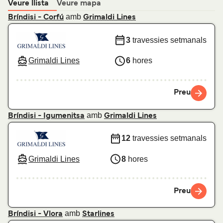
Veure llista
Veure mapa
amb
Bríndisi - Corfú
Grimaldi Lines
3
travessies setmanals
Grimaldi Lines
6
hores
Preu
amb
Bríndisi - Igumenitsa
Grimaldi Lines
12
travessies setmanals
Grimaldi Lines
8
hores
Preu
amb
Bríndisi - Vlora
Starlines