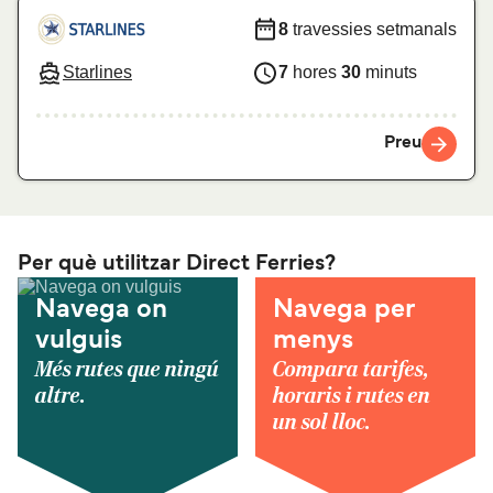
8
travessies setmanals
Starlines
7
hores
30
minuts
Preu
Per què utilitzar Direct Ferries?
Navega on
Navega per
vulguis
menys
Més rutes que ningú
Compara tarifes,
altre.
horaris i rutes en
un sol lloc.