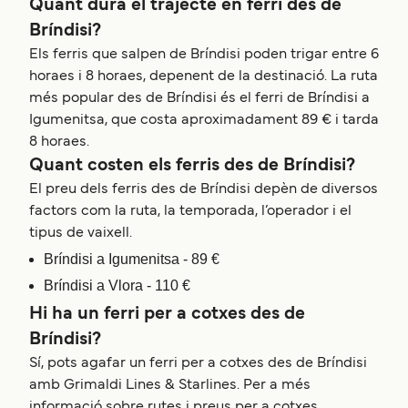
Quant dura el trajecte en ferri des de
Bríndisi?
Els ferris que salpen de Bríndisi poden trigar entre 6
horaes i 8 horaes, depenent de la destinació. La ruta
més popular des de Bríndisi és el ferri de Bríndisi a
Igumenitsa, que costa aproximadament 89 € i tarda
8 horaes.
Quant costen els ferris des de Bríndisi?
El preu dels ferris des de Bríndisi depèn de diversos
factors com la ruta, la temporada, l’operador i el
tipus de vaixell.
Bríndisi a Igumenitsa - 89 €
Bríndisi a Vlora - 110 €
Hi ha un ferri per a cotxes des de
Bríndisi?
Sí, pots agafar un ferri per a cotxes des de Bríndisi
amb Grimaldi Lines & Starlines. Per a més
informació sobre rutes i preus per a cotxes,