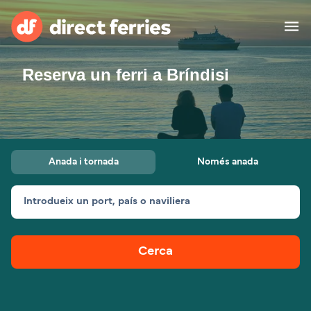
Reserva un ferri a Bríndisi
Països
Bitllets de Ferry
Cercador de rutes i ports
Allotjament
Ferris
Anada i tornada
Només anada
Catalan
Introdueix un port, país o naviliera
El meu compte
United States
Suisse (FR)
Atenció al client
Россия
Portugal
Cerca
대한민국
Suomi
Slovensko
Nederland