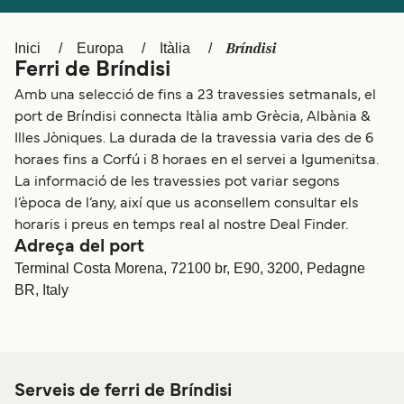
Schweiz (DE)
Norge
Bríndisi
Inici
Europa
Itàlia
Україна
Indonesia
Ferri de Bríndisi
المغرب
Maroc (FR)
Amb una selecció de fins a 23 travessies setmanals, el
port de Bríndisi connecta Itàlia amb Grècia, Albània &
Illes Jòniques. La durada de la travessia varia des de 6
horaes fins a Corfú i 8 horaes en el servei a Igumenitsa.
La informació de les travessies pot variar segons
l’època de l’any, així que us aconsellem consultar els
horaris i preus en temps real al nostre Deal Finder.
Adreça del port
Terminal Costa Morena, 72100 br, E90, 3200, Pedagne
BR, Italy
Serveis de ferri de Bríndisi