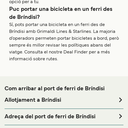
opció per a tu.
Puc portar una bicicleta en un ferri des
de Bríndisi?
Sí, pots portar una bicicleta en un ferri des de
Bríndisi amb Grimaldi Lines & Starlines. La majoria
d’operadors permeten portar bicicletes a bord, però
sempre és millor revisar les polítiques abans del
viatge. Consulta el nostre Deal Finder per a més
informació sobre rutes.
Com arribar al port de ferri de Bríndisi
Allotjament a Bríndisi
Si vols passar una nit abans o després del teu viatge a
prop del port de ferri de Bríndisi o busques allotjament
Adreça del port de ferri de Bríndisi
durant tota la teva estada, visita la nostra pàgina de
Terminal Costa Morena, 72100 br, E90, 3200, Pedagne
per als millors preus en allotjament