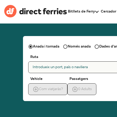
Bitllets de Ferry
Cercador 
Anada i tornada
Només anada
Dades d'a
Ruta
Introdueix un port, país o naviliera
Vehicle
Passatgers
Com viatjaràs?
0
Adults