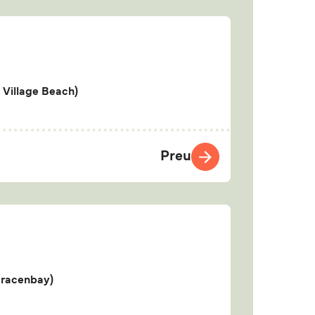
Village Beach)
Preu
racenbay)