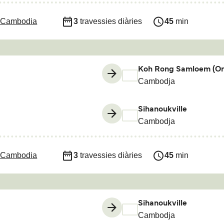
 Cambodia
3
travessies diàries
45
min
Koh Rong Samloem (Orc
Cambodja
Sihanoukville
Cambodja
 Cambodia
3
travessies diàries
45
min
Sihanoukville
Cambodja