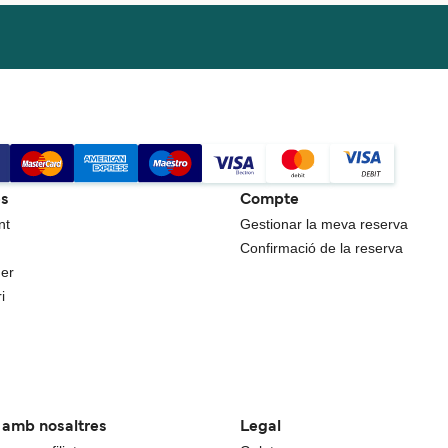
es
Compte
nt
Gestionar la meva reserva
Confirmació de la reserva
uer
i
a amb nosaltres
Legal