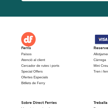
Ferris
Reserv
Països
Allotjame
Atenció al client
Càrrega
Cercador de rutes i ports
Mini Cre
Special Offers
Tren i ferr
Ofertes Especials
Bitllets de Ferry
Sobre Direct Ferries
Treball