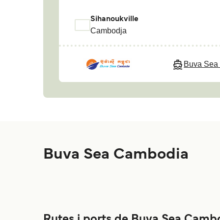
Sihanoukville
Cambodja
Buva Sea
Buva Sea Cambodia
Rutes i ports de Buva Sea Camb