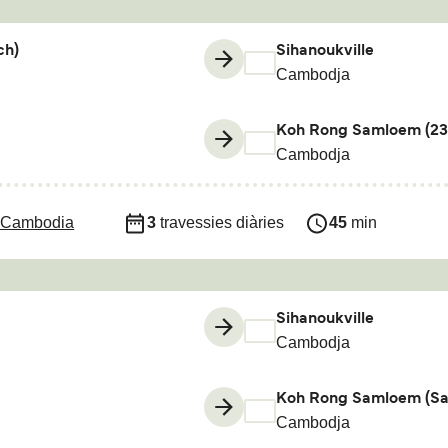
ch)
Sihanoukville
Cambodja
Koh Rong Samloem (23 
Cambodja
 Cambodia
3
travessies diàries
45
min
Sihanoukville
Cambodja
Koh Rong Samloem (Sa
Cambodja