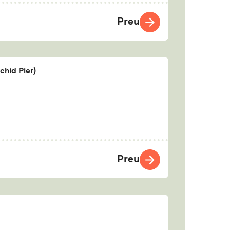
Preu
hid Pier)
Preu