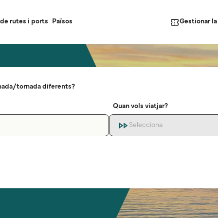
Gestionar l
de rutes i ports
Països
nada/tornada diferents?
Quan vols viatjar?
Selecciona