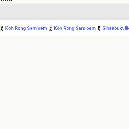
Koh Rong Samloem
Koh Rong Samloem
Sihanoukvill