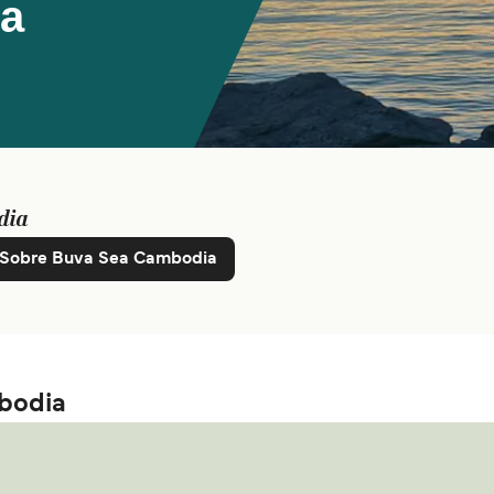
a
dia
Sobre Buva Sea Cambodia
mbodia