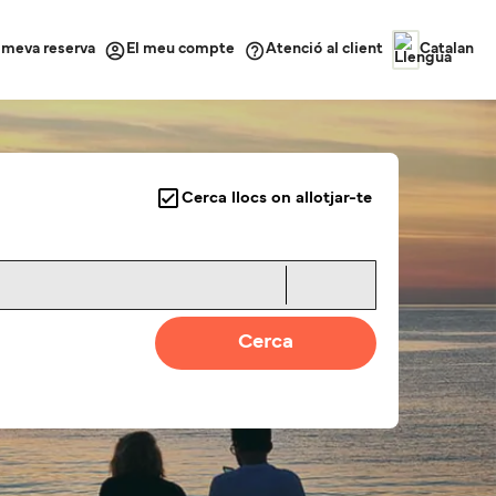
a meva reserva
Atenció al client
El meu compte
Catalan
Cerca llocs on allotjar-te
Cerca