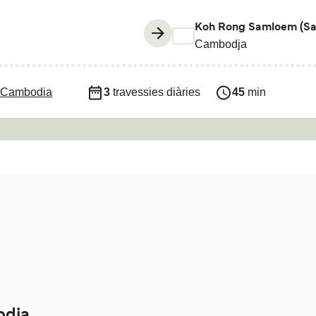
Koh Rong Samloem (Sa
Cambodja
 Cambodia
3
travessies diàries
45
min
odia