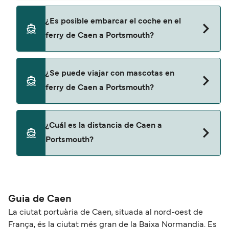
página de ofertas para descrubrir las últimas
promociones y descuentos de las compañías
Sí, se puede viajar como pasajero a pie de Caen a
¿Es posible embarcar el coche en el
navieras.
Portsmouth con:
ferry de Caen a Portsmouth?
Brittany Ferries
Sí, puedes viajar con un vehículo de Caen a
¿Se puede viajar con mascotas en
Portsmouth con
ferry de Caen a Portsmouth?
Brittany Ferries
Sí, podrás viajar con mascotas a bordo en tu
¿Cuál es la distancia de Caen a
ferry. Puede que necesites el pasaporte de tus
Portsmouth?
mascotas y otros documentos. Actualmente
puedes viajar con mascotas con:
La distancia entre Caen y Portsmouth es de
Brittany Ferries
aproximadamente 105 millas.
Guia de Caen
La ciutat portuària de Caen, situada al nord-oest de
França, és la ciutat més gran de la Baixa Normandia. Es