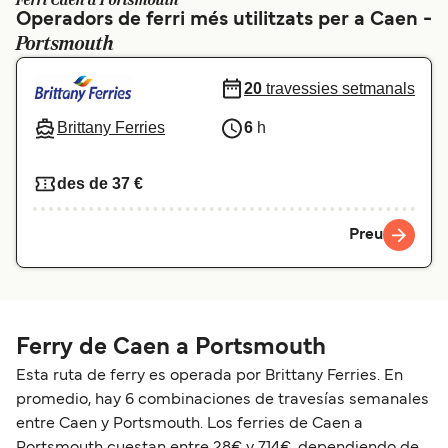
Ferri Caen a Portsmouth
Operadors de ferri més utilitzats per a Caen -
Schweiz (DE)
Norge
Portsmouth
Україна
Indonesia
20
travessies setmanals
المغرب
Maroc (FR)
Brittany Ferries
6
h
des de 37 €
Preu
Ferry de Caen a Portsmouth
Esta ruta de ferry es operada por Brittany Ferries. En
promedio, hay 6 combinaciones de travesías semanales
entre Caen y Portsmouth. Los ferries de Caen a