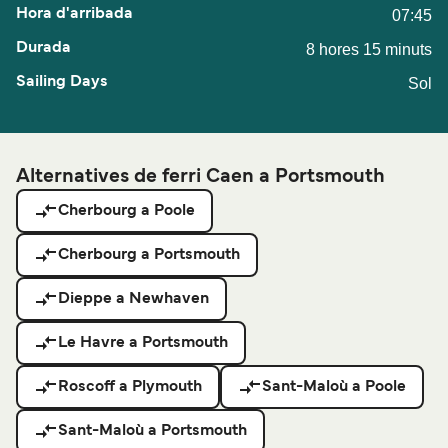
07:45
8 hores 15 minuts
Sol
Alternatives de ferri Caen a Portsmouth
Cherbourg a Poole
Cherbourg a Portsmouth
Dieppe a Newhaven
Le Havre a Portsmouth
Roscoff a Plymouth
Sant-Maloù a Poole
Sant-Maloù a Portsmouth