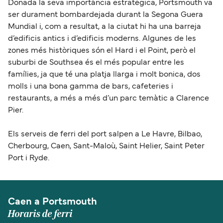
Donada la seva importància estratègica, Portsmouth va
ser durament bombardejada durant la Segona Guera
Mundial i, com a resultat, a la ciutat hi ha una barreja
d’edificis antics i d’edificis moderns. Algunes de les
zones més històriques són el Hard i el Point, però el
suburbi de Southsea és el més popular entre les
famílies, ja que té una platja llarga i molt bonica, dos
molls i una bona gamma de bars, cafeteries i
restaurants, a més a més d’un parc temàtic a Clarence
Pier.
Els serveis de ferri del port salpen a Le Havre, Bilbao,
Cherbourg, Caen, Sant-Maloù, Saint Helier, Saint Peter
Port i Ryde.
Caen a Portsmouth
Horaris de ferri