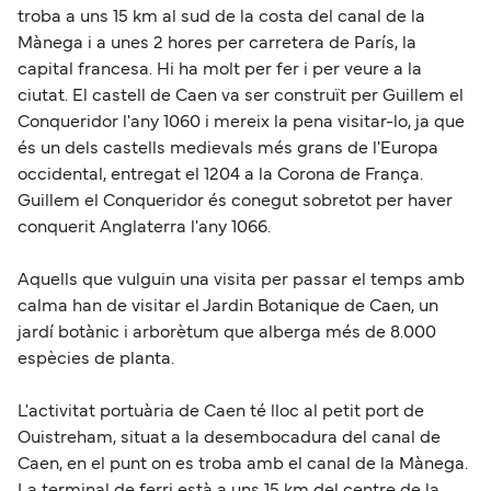
troba a uns 15 km al sud de la costa del canal de la
Mànega i a unes 2 hores per carretera de París, la
capital francesa. Hi ha molt per fer i per veure a la
ciutat. El castell de Caen va ser construït per Guillem el
Conqueridor l'any 1060 i mereix la pena visitar-lo, ja que
és un dels castells medievals més grans de l'Europa
occidental, entregat el 1204 a la Corona de França.
Guillem el Conqueridor és conegut sobretot per haver
conquerit Anglaterra l'any 1066.
Aquells que vulguin una visita per passar el temps amb
calma han de visitar el Jardin Botanique de Caen, un
jardí botànic i arborètum que alberga més de 8.000
espècies de planta.
L'activitat portuària de Caen té lloc al petit port de
Ouistreham, situat a la desembocadura del canal de
Caen, en el punt on es troba amb el canal de la Mànega.