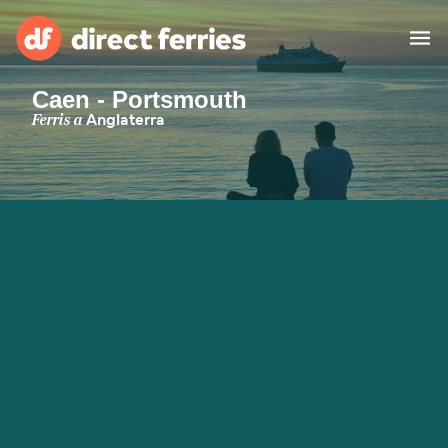
Caen - Portsmouth
Països
Ferris a
Anglaterra
Bitllets de Ferry
Cercador de rutes i ports
Allotjament
Ferris
Catalan
El meu compte
United States
Suisse (FR)
Atenció al client
Россия
Portugal
대한민국
Suomi
Slovensko
Nederland