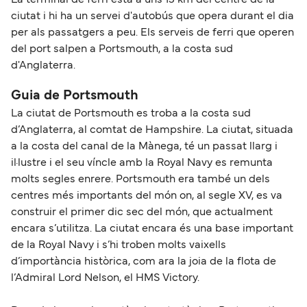
La terminal de ferri està a uns 15 km del centre de la
ciutat i hi ha un servei d'autobús que opera durant el dia
per als passatgers a peu. Els serveis de ferri que operen
del port salpen a Portsmouth, a la costa sud
d'Anglaterra.
Guia de Portsmouth
La ciutat de Portsmouth es troba a la costa sud
d’Anglaterra, al comtat de Hampshire. La ciutat, situada
a la costa del canal de la Mànega, té un passat llarg i
il·lustre i el seu víncle amb la Royal Navy es remunta
molts segles enrere. Portsmouth era també un dels
centres més importants del món on, al segle XV, es va
construir el primer dic sec del món, que actualment
encara s’utilitza. La ciutat encara és una base important
de la Royal Navy i s’hi troben molts vaixells
d’importància històrica, com ara la joia de la flota de
l’Admiral Lord Nelson, el HMS Victory.