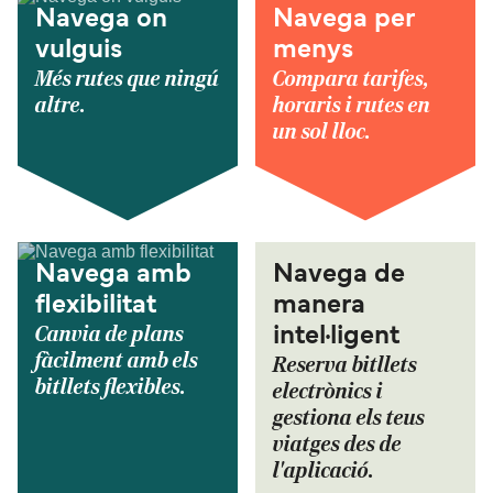
Navega on
Navega per
vulguis
menys
Més rutes que ningú
Compara tarifes,
altre.
horaris i rutes en
un sol lloc.
Navega amb
Navega de
flexibilitat
manera
Canvia de plans
intel·ligent
fàcilment amb els
Reserva bitllets
bitllets flexibles.
electrònics i
gestiona els teus
viatges des de
l'aplicació.