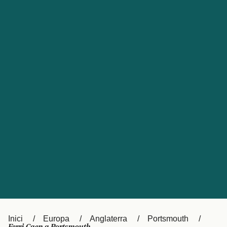
Česká republika
Australia
España
New Zealand
France
日本
Sverige
Ireland
Danmark
中国
Türkiye
العربية
UK
Österreich (DE)
Italia
Canada (FR)
Canada
België (NL)
Ελλάδα
Belgique (FR)
Inici
Europa
Anglaterra
Portsmouth
Polska
Deutschland