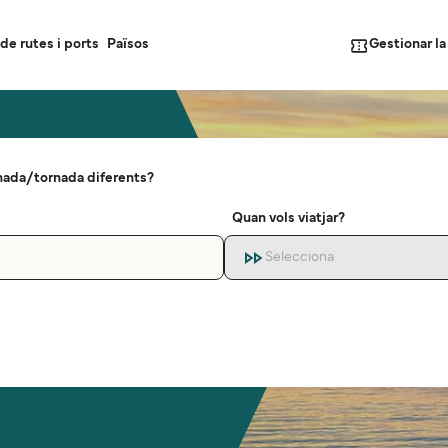
Gestionar l
de rutes i ports
Països
nada/tornada diferents?
Quan vols viatjar?
Selecciona