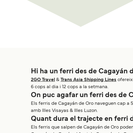
Hi ha un ferri des de Cagayán 
2GO Travel
&
Trans Asia Shipping Lines
ofereix
6 cops al dia i 12 cops a la setmana.
On puc agafar un ferri des de
Els ferris de Cagayán de Oro naveguen cap a 5 
amb Illes Visayas & Illes Luzon.
Quant dura el trajecte en ferr
Els ferris que salpen de Cagayán de Oro poden 