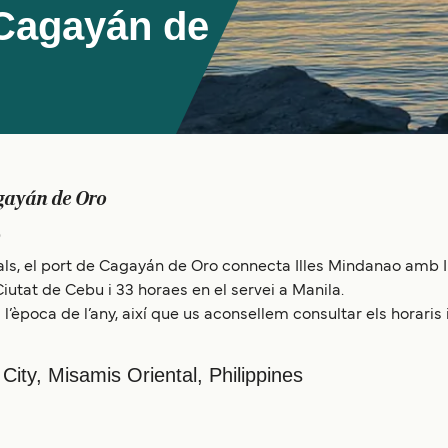
 Cagayán de
gayán de Oro
o
ls, el port de Cagayán de Oro connecta Illes Mindanao amb Ill
iutat de Cebu i 33 horaes en el servei a Manila.
l’època de l’any, així que us aconsellem consultar els horaris 
ity, Misamis Oriental, Philippines