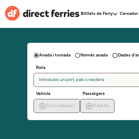
Bitllets de Ferry
Cercador 
Anada i tornada
Només anada
Dades d'a
Ruta
Introdueix un port, país o naviliera
Vehicle
Passatgers
Com viatjaràs?
0
Adults