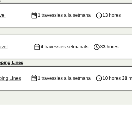
vel
1
travessies a la setmana
13
hores
avel
4
travessies setmanals
33
hores
pping Lines
ping Lines
1
travessies a la setmana
10
hores
30
m