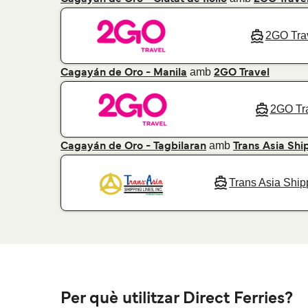
2GO Tra
amb
Cagayán de Oro - Manila
2GO Travel
2GO Tr
amb
Cagayán de Oro - Tagbilaran
Trans Asia Shi
Trans Asia Ship
Per què utilitzar Direct Ferries?