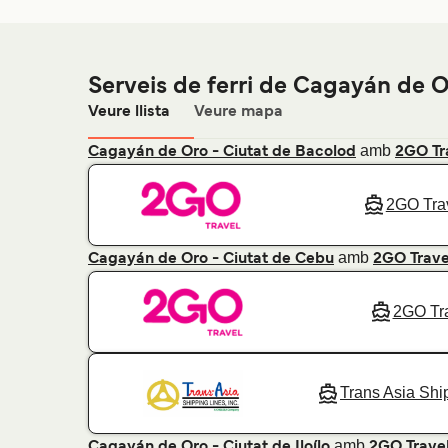
Serveis de ferri de Cagayán de 
Veure llista
Veure mapa
amb
Cagayán de Oro - Ciutat de Bacolod
2GO Tr
2GO Tra
amb
Cagayán de Oro - Ciutat de Cebu
2GO Trave
2GO Tr
Trans Asia Shi
amb
Cagayán de Oro - Ciutat de Iloílo
2GO Trave