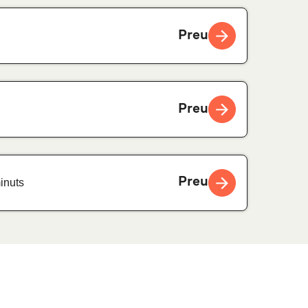
Preu
Preu
Preu
inuts