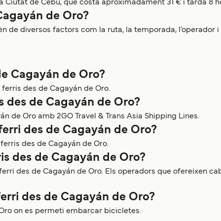
a Ciutat de Cebu, que costa aproximadament 31 € i tarda 8 h
 Cagayán de Oro?
 de diversos factors com la ruta, la temporada, l’operador i e
s de Cagayán de Oro?
ferris des de Cagayán de Oro.
ris des de Cagayán de Oro?
ayán de Oro amb 2GO Travel & Trans Asia Shipping Lines.
ferri des de Cagayán de Oro?
ferris des de Cagayán de Oro.
rris des de Cagayán de Oro?
ferri des de Cagayán de Oro. Els operadors que ofereixen cab
 ferri des de Cagayán de Oro?
Oro on es permeti embarcar bicicletes.