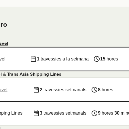
Oro
avel
vel
1
travessies a la setmana
15
hores
&
l
Trans Asia Shipping Lines
avel
2
travessies setmanals
8
hores
pping Lines
3
travessies setmanals
9
hores
30
min
l