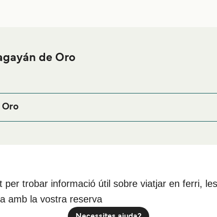
Cagayán de Oro
e a prop del port de ferri de Cagayán de Oro o busques allotjame
illors preus en allotjament i una de les seleccions més àmplies 
e Oro
s Oriental, Philippines
nt per trobar informació útil sobre viatjar en ferri,
da amb la vostra reserva
Necessites ajuda?