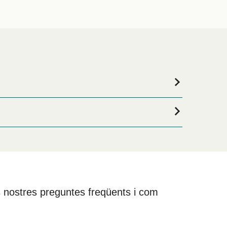
nt durant tota la teva estada, visita la nostra
a internet.
 les nostres preguntes freqüents i com