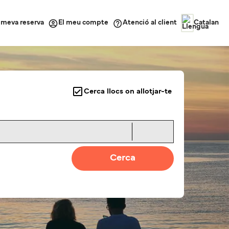
a meva reserva
Atenció al client
El meu compte
Catalan
Cerca llocs on allotjar-te
Cerca