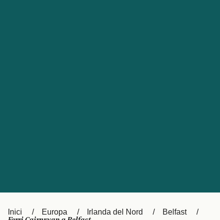
Česká republika
Australia
España
New Zealand
France
日本
Sverige
Ireland
Danmark
中国
Türkiye
العربية
UK
Österreich (DE)
Italia
Canada (FR)
Canada
België (NL)
Ελλάδα
Belgique (FR)
Inici
Europa
Irlanda del Nord
Belfast
Polska
Deutschland