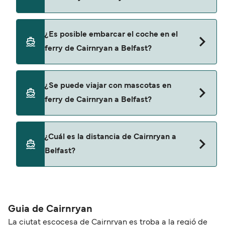
Además, también puedes consultar nuestra
página de ofertas para descrubrir las últimas
promociones y descuentos de las compañías
Sí, se puede viajar como pasajero a pie de
¿Es posible embarcar el coche en el
navieras.
Cairnryan a Belfast con:
ferry de Cairnryan a Belfast?
Stena Line
Sí, puedes viajar con un vehículo de Cairnryan a
¿Se puede viajar con mascotas en
Belfast con
ferry de Cairnryan a Belfast?
Stena Line
Sí, podrás viajar con mascotas a bordo en tu
¿Cuál es la distancia de Cairnryan a
ferry. Puede que necesites el pasaporte de tus
Belfast?
mascotas y otros documentos. Actualmente
puedes viajar con mascotas con:
La distancia entre Cairnryan y Belfast es de
Stena Line
aproximadamente 58 millas.
Guia de Cairnryan
La ciutat escocesa de Cairnryan es troba a la regió de