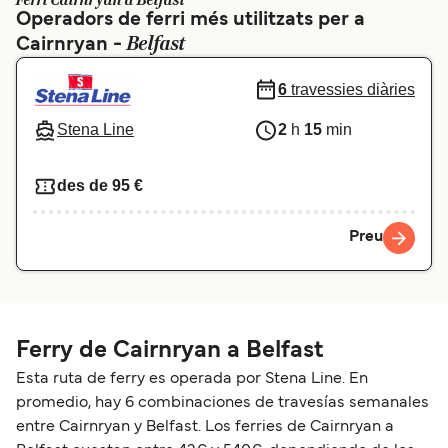
Ferri Cairnryan a Belfast
Operadors de ferri més utilitzats per a
Schweiz (DE)
Norge
Belfast
Cairnryan -
Україна
Indonesia
6
travessies diàries
المغرب
Maroc (FR)
Stena Line
2
h
15
min
des de 95 €
Preu
Ferry de Cairnryan a Belfast
Esta ruta de ferry es operada por Stena Line. En
promedio, hay 6 combinaciones de travesías semanales
entre Cairnryan y Belfast. Los ferries de Cairnryan a