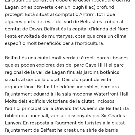
La ciutat de Belfast es troba a la desembocadura del riu
Lagan, on es converteix en un lough (llac) profund i
protegit. Està situat al comptat d’Antrim, tot i que
algunes parts de l’est i del sud de Belfast es troben al
comtat de Down. Belfast és la capital d’Irlanda del Nord
i està envoltada de muntanyes, cosa que crea un clima
específic molt beneficiós per a l’horticultura.
Belfast és una ciutat molt verda i té molt parcs i boscos
que es poden explorar, des del parc Cave Hill i el parc
regional de la vall de Lagan fins als jardins botànics
situats al cor de la ciutat. Des d’un punt de vista
arquitectònic, Belfast té edificis increïbles, com ara
l’ajuntament eduardià i la sala moderna Waterfront Hall.
Molts dels edificis victorians de la ciutat, inclosos
l’edifici principal de la Universitat Queen’s de Belfast i la
biblioteca Linenhall, van ser dissenyats per Sir Charles
Lanyon. En resposta a l’augment de turistes a la ciutat,
l’ajuntament de Belfast ha creat una sèrie de barris