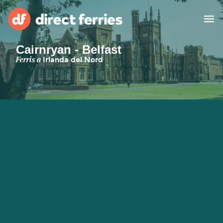
Cairnryan - Belfast
Països
Ferris a
Irlanda del Nord
Bitllets de Ferry
Cercador de rutes i ports
Allotjament
Ferris
Catalan
El meu compte
United States
Suisse (FR)
Atenció al client
Россия
Portugal
대한민국
Suomi
Slovensko
Nederland