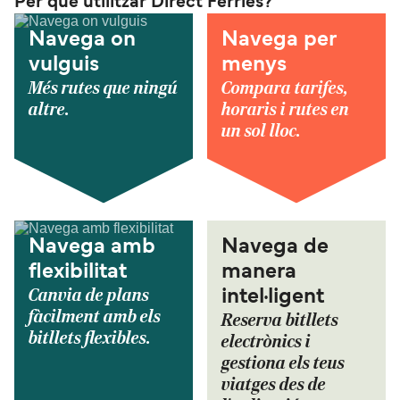
Per què utilitzar Direct Ferries?
Navega on
Navega per
vulguis
menys
Més rutes que ningú
Compara tarifes,
altre.
horaris i rutes en
un sol lloc.
Navega amb
Navega de
flexibilitat
manera
Canvia de plans
intel·ligent
fàcilment amb els
Reserva bitllets
bitllets flexibles.
electrònics i
gestiona els teus
viatges des de