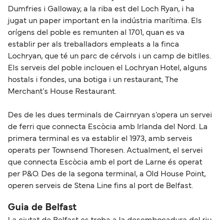
Dumfries i Galloway, a la riba est del Loch Ryan, i ha
jugat un paper important en la indústria marítima. Els
orígens del poble es remunten al 1701, quan es va
establir per als treballadors empleats a la finca
Lochryan, que té un parc de cérvols i un camp de bitlles.
Els serveis del poble inclouen el Lochryan Hotel, alguns
hostals i fondes, una botiga i un restaurant, The
Merchant's House Restaurant.
Des de les dues terminals de Cairnryan s'opera un servei
de ferri que connecta Escòcia amb Irlanda del Nord. La
primera terminal es va establir el 1973, amb serveis
operats per Townsend Thoresen. Actualment, el servei
que connecta Escòcia amb el port de Larne és operat
per P&O. Des de la segona terminal, a Old House Point,
operen serveis de Stena Line fins al port de Belfast.
Guia de Belfast