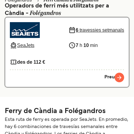
Ferri Càndia a Folégandros
Operadors de ferri més utilitzats per a
Schweiz (DE)
Norge
Folégandros
Càndia -
Україна
Indonesia
6
travessies setmanals
المغرب
Maroc (FR)
SeaJets
7
h
10
min
des de 112 €
Preu
Ferry de Càndia a Folégandros
Esta ruta de ferry es operada por SeaJets. En promedio,
hay 6 combinaciones de travesías semanales entre
Càndia y Folégandros. Los ferries de Càndia a