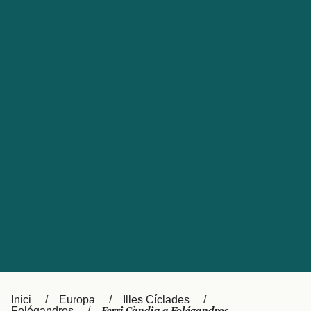
Česká republika
Australia
España
New Zealand
France
日本
Sverige
Ireland
Danmark
中国
Türkiye
العربية
UK
Österreich (DE)
Italia
Canada (FR)
Canada
België (NL)
Ελλάδα
Belgique (FR)
Inici
Europa
Illes Cíclades
Polska
Deutschland
Folégandros