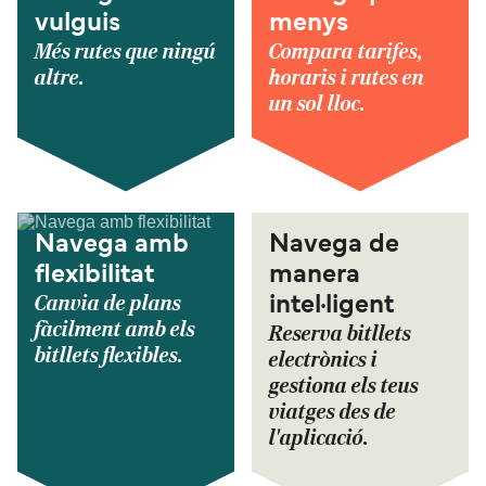
vulguis
menys
Més rutes que ningú
Compara tarifes,
altre.
horaris i rutes en
un sol lloc.
Navega amb
Navega de
flexibilitat
manera
Canvia de plans
intel·ligent
fàcilment amb els
Reserva bitllets
bitllets flexibles.
electrònics i
gestiona els teus
viatges des de
l'aplicació.