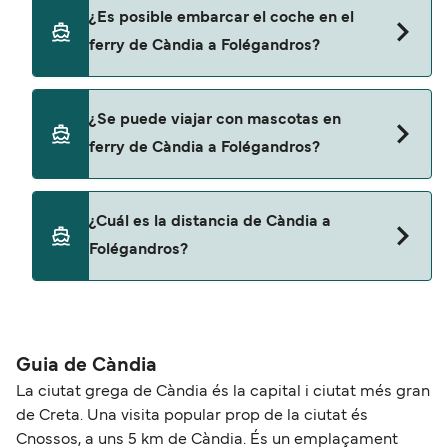
promociones y descuentos de las compañías
Sí, se puede viajar como pasajero a pie de Càndia
¿Es posible embarcar el coche en el
navieras.
a Folégandros con:
ferry de Càndia a Folégandros?
SeaJets
Sí, puedes viajar con un vehículo de Càndia a
¿Se puede viajar con mascotas en
Folégandros con
ferry de Càndia a Folégandros?
SeaJets
No, no se admiten mascotas a bordo de los ferris.
¿Cuál es la distancia de Càndia a
Folégandros?
La distancia entre Càndia y Folégandros es de
aproximadamente 70 millas.
Guia de Càndia
La ciutat grega de Càndia és la capital i ciutat més gran
de Creta. Una visita popular prop de la ciutat és
Cnossos, a uns 5 km de Càndia. És un emplaçament