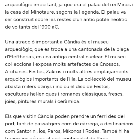
arqueològic important, ja que era el palau del rei Minos i
la casa del Minotaure, segons la llegenda. El palau va
ser construït sobre les restes d’un antic poble neolític
de voltants del 1900 aC.
Una atracció important a Càndia és el museu
arqueològic, que es troba a una cantonada de la plaça
d’Eleftherias, en una antiga central nuclear. El museu
col·lecciona i exposa molts artefactes de Cnossos,
Archanes, Festos, Zakros i molts altres emplaçaments
arquològics importants de l’illa. La col·lecció del museu
abasta milers d’anys i inclou el disc de Festos,
escultures hel·lèniques i romanes clàssiques, frescs,
joies, pintures murals i ceràmica.
Els que visitin Càndia poden prendre un ferri des del
port, tant de passatgers com de càrrega, a destinacions
com Santorini, Íos, Paros, Míkonos i Rodes. També hi ha
travessies diàries al port continental de Pireu.