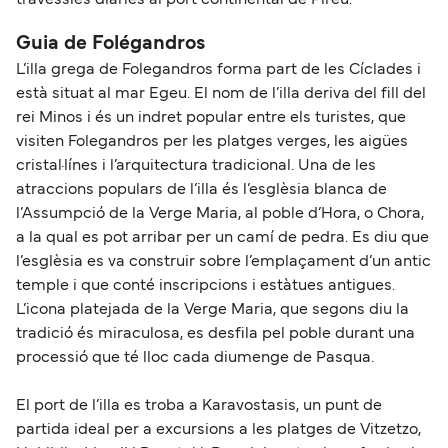
Guia de Folégandros
L’illa grega de Folegandros forma part de les Cíclades i
està situat al mar Egeu. El nom de l’illa deriva del fill del
rei Minos i és un indret popular entre els turistes, que
visiten Folegandros per les platges verges, les aigües
cristal·línes i l’arquitectura tradicional. Una de les
atraccions populars de l’illa és l’esglèsia blanca de
l’Assumpció de la Verge Maria, al poble d’Hora, o Chora,
a la qual es pot arribar per un camí de pedra. Es diu que
l’esglèsia es va construir sobre l’emplaçament d’un antic
temple i que conté inscripcions i estàtues antigues.
L’icona platejada de la Verge Maria, que segons diu la
tradició és miraculosa, es desfila pel poble durant una
processió que té lloc cada diumenge de Pasqua.
El port de l’illa es troba a Karavostasis, un punt de
partida ideal per a excursions a les platges de Vitzetzo,