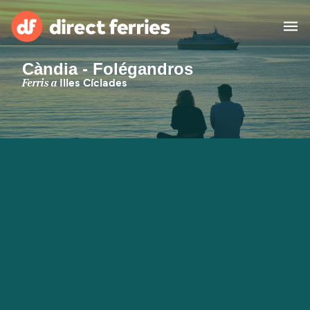
Càndia - Folégandros
Països
Ferris a
Illes Cíclades
Bitllets de Ferry
Cercador de rutes i ports
Allotjament
Ferris
Catalan
El meu compte
United States
Suisse (FR)
Atenció al client
Россия
Portugal
대한민국
Suomi
Slovensko
Nederland