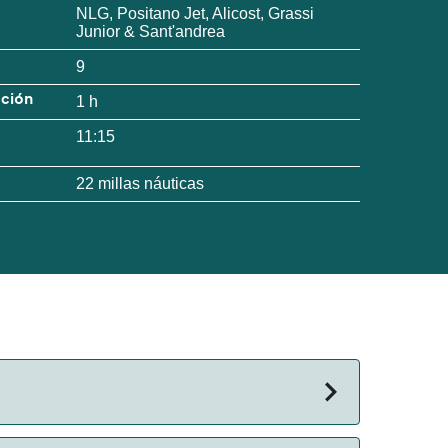
NLG, Positano Jet, Alicost, Grassi
Junior & Sant'andrea
9
ación
1 h
11:15
22 millas náuticas