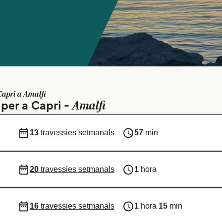
Capri a Amalfi
Amalfi
 per a Capri -
13
travessies setmanals
57
min
20
travessies setmanals
1
hora
16
travessies setmanals
1
hora
15
min