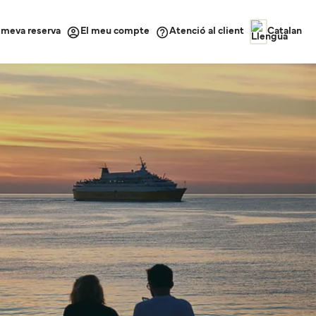
a meva reserva
Atenció al client
El meu compte
Catalan