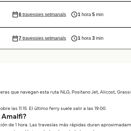
6
travessies setmanals
1
hora
5
min
7
travessies setmanals
1
hora
3
min
as que navegan esta ruta NLG, Positano Jet, Alicost, Grassi 
re las 11:15. El último ferry suele salir a las 19:00.
a Amalfi?
ación de 1 hora. Las travesías más rápidas duran aproximadam