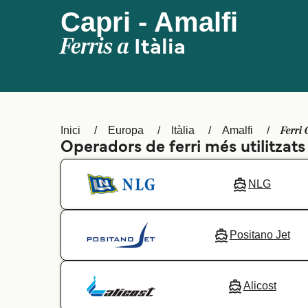
Capri - Amalfi
Ferris a
Itàlia
Ferri 
Inici
Europa
Itàlia
Amalfi
Operadors de ferri més utilitzats
NLG
Positano Jet
Alicost