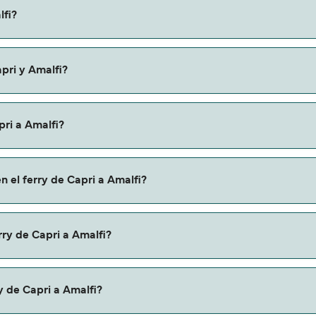
 Amalfi es de aproximadamente 1 hora. La duración de la trav
lfi?
ne la información más actualizada.
variar según la temporada. El precio promedio de un ferry de 
pri y Amalfi?
uta de Capri a Amalfi. Estas son:
pri a Amalfi?
a través de nuestro buscador de ferry online. Además, tambié
n el ferry de Capri a Amalfi?
descuentos de las compañías navieras.
apri a Amalfi con:
rry de Capri a Amalfi?
alfi.
y de Capri a Amalfi?