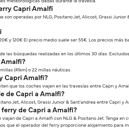
nes meteorológicas dadas durante la travesía.
erry Capri Amalfi
e son operadas por NLG, Positano Jet, Alicost, Grassi Junior
i
e 20€ y 120€ El precio medio suele ser 55€. Los precios más 
de las búsquedas realizadas en los últimos 30 días. Excluidos
 Amalfi?
millas (41km) o 22 millas náuticas.
ry Capri Amalfi?
en que los coches viajen en las travesías entre Capri y Amal
e de Capri a Amalfi?
itano Jet, Alicost, Grassi Junior & Sant'andrea entre Capri y A
 ferry de Capri a Amalfi?
e viajan de Capri a Amalfi con NLG & Positano Jet. Tenga en
nos que el operador del ferry proporcione alojamiento para 