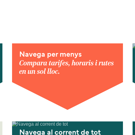
Navega per menys
Compara tarifes, horaris i rutes
en un sol lloc.
Navega al corrent de tot