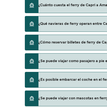
El tiempo de la travesía en ferry de Capri a
¿Cuánto cuesta el ferry de Capri a Ama
lo que te recomendamos que verifiques onli
El precio del ferry de Capri a Amalfi puede 
¿Qué navieras de ferry operan entre Ca
los gastos de reserva.
Hay 5 navieras populares que operan en la r
¿Cómo reservar billetes de ferry de Ca
NLG
Positano Jet
Puedes reservar tu viaje de Capri a Amalfi 
¿Se puede viajar como pasajero a pie e
para descrubrir las últimas promociones y 
Alicost
Grassi Junior
Sí, se puede viajar como pasajero a pie de C
¿Es posible embarcar el coche en el fe
Sant'andrea
NLG
Positano Jet
No, no podrás llevar tu coche en el ferry a Am
¿Se puede viajar con mascotas en ferr
Alicost