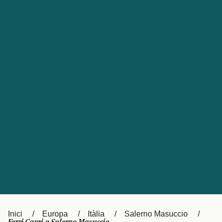
Česká republika
Australia
España
New Zealand
France
日本
Sverige
Ireland
Danmark
中国
Türkiye
العربية
UK
Österreich (DE)
Italia
Canada (FR)
Canada
België (NL)
Ελλάδα
Belgique (FR)
Inici
Europa
Itàlia
Salerno Masuccio
Polska
Deutschland