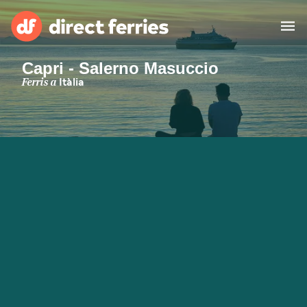
Capri - Salerno Masuccio
Països
Ferris a
Itàlia
Bitllets de Ferry
Cercador de rutes i ports
Allotjament
Ferris
Catalan
El meu compte
United States
Suisse (FR)
Atenció al client
Россия
Portugal
대한민국
Suomi
Slovensko
Nederland