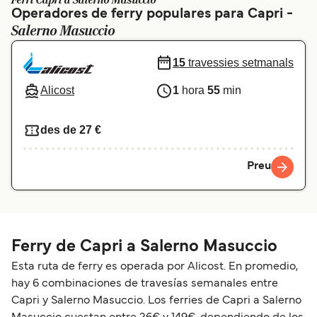
Ferri Capri a Salerno Masuccio
Operadores de ferry populares para Capri -
Schweiz (DE)
Norge
Salerno Masuccio
Україна
Indonesia
15
travessies setmanals
المغرب
Maroc (FR)
Alicost
1
hora
55
min
des de 27 €
Preu
Ferry de Capri a Salerno Masuccio
Esta ruta de ferry es operada por Alicost. En promedio,
hay 6 combinaciones de travesías semanales entre
Capri y Salerno Masuccio. Los ferries de Capri a Salerno