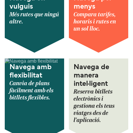
vulguis
menys
Més rutes que ningú
Compara tarifes,
altre.
horaris i rutes en
un sol lloc.
Navega amb
Navega de
flexibilitat
manera
Canvia de plans
intel·ligent
fàcilment amb els
Reserva bitllets
bitllets flexibles.
electrònics i
gestiona els teus
viatges des de
l'aplicació.