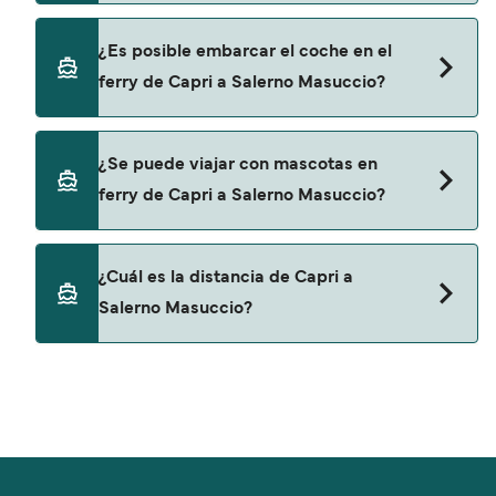
últimas promociones y descuentos de las
compañías navieras.
Sí, se puede viajar como pasajero a pie de Capri a
¿Es posible embarcar el coche en el
Salerno Masuccio con:
ferry de Capri a Salerno Masuccio?
Alicost
No, no podrás llevar tu coche en el ferry a Salerno
¿Se puede viajar con mascotas en
Masuccio.
ferry de Capri a Salerno Masuccio?
No, no se admiten mascotas a bordo de los ferris.
¿Cuál es la distancia de Capri a
Salerno Masuccio?
La distancia entre Capri y Salerno Masuccio es
de aproximadamente 33 millas.