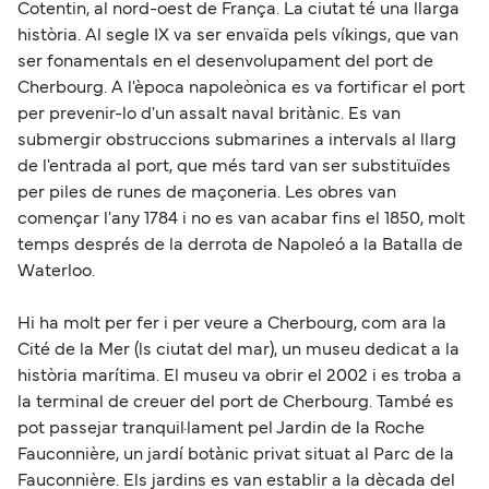
Cotentin, al nord-oest de França. La ciutat té una llarga
història. Al segle IX va ser envaïda pels víkings, que van
ser fonamentals en el desenvolupament del port de
Cherbourg. A l'època napoleònica es va fortificar el port
per prevenir-lo d'un assalt naval britànic. Es van
submergir obstruccions submarines a intervals al llarg
de l'entrada al port, que més tard van ser substituïdes
per piles de runes de maçoneria. Les obres van
començar l'any 1784 i no es van acabar fins el 1850, molt
temps després de la derrota de Napoleó a la Batalla de
Waterloo.
Hi ha molt per fer i per veure a Cherbourg, com ara la
Cité de la Mer (ls ciutat del mar), un museu dedicat a la
història marítima. El museu va obrir el 2002 i es troba a
la terminal de creuer del port de Cherbourg. També es
pot passejar tranquil·lament pel Jardin de la Roche
Fauconnière, un jardí botànic privat situat al Parc de la
Fauconnière. Els jardins es van establir a la dècada del