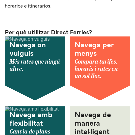
horarios e itinerarios.
Per què utilitzar Direct Ferries?
Navega on
Navega per
vulguis
menys
Més rutes que ningú
Compara tarifes,
altre.
horaris i rutes en
un sol lloc.
Navega amb
Navega de
flexibilitat
manera
Canvia de plans
intel·ligent