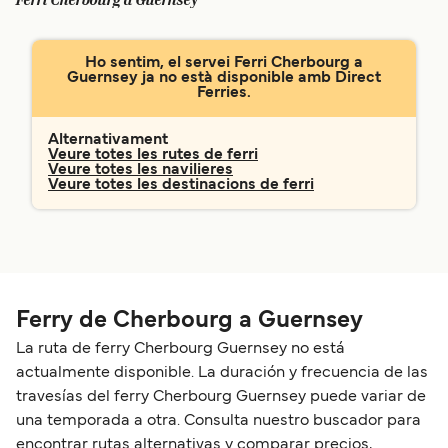
Ferri Cherbourg a Guernsey
Schweiz (DE)
Norge
Ho sentim, el servei Ferri Cherbourg a
Україна
Indonesia
Guernsey ja no està disponible amb Direct
Ferries.
المغرب
Maroc (FR)
Alternativament
Veure totes les rutes de ferri
Veure totes les navilieres
Veure totes les destinacions de ferri
Ferry de Cherbourg a Guernsey
La ruta de ferry Cherbourg Guernsey no está
actualmente disponible. La duración y frecuencia de las
travesías del ferry Cherbourg Guernsey puede variar de
una temporada a otra. Consulta nuestro buscador para
encontrar rutas alternativas y comparar precios,