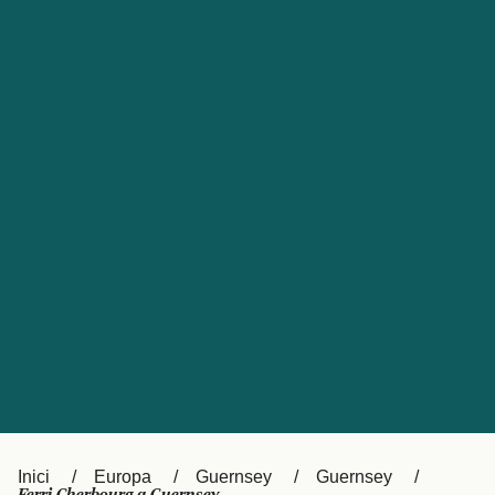
Česká republika
Australia
España
New Zealand
France
日本
Sverige
Ireland
Danmark
中国
Türkiye
العربية
UK
Österreich (DE)
Italia
Canada (FR)
Canada
België (NL)
Ελλάδα
Belgique (FR)
Inici
Europa
Guernsey
Guernsey
Polska
Deutschland