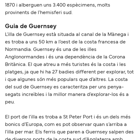
1870 i alberguen uns 3.400 espècimens, molts
provinents de l'hemisferi sud.
Guia de Guernsey
L’illa de Guernsey està situada al canal de la Mànega i
es troba a uns 50 km a l’oest de la costa francesa de
Normandia. Guernsey és una de les illes
Anglonormandes i és una dependència de la Corona
Britànica. El que atreu a més turistes és la costa i les
platges, ja que hi ha 27 badies different per explorar, tot
i que algunes són més populars que d’altres. La costa
del sud de Guernsey es caracteritza per uns penya-
segats increïbles i la millor manera d’explorar-los és a
peu.
El port de l’illa es troba a St Peter Port i és un dels més
bonics d’Europa, com es pot observar quan s’arriba a
l’illa per mar. Els ferris que paren a Guernsey salpen des
de diversos ports de la costa sud d’Anglaterra amb