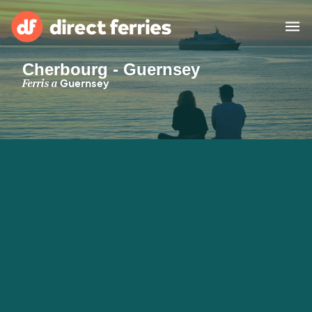
Cherbourg - Guernsey
Països
Ferris a
Guernsey
Bitllets de Ferry
Cercador de rutes i ports
Allotjament
Ferris
Catalan
El meu compte
United States
Suisse (FR)
Atenció al client
Россия
Portugal
대한민국
Suomi
Slovensko
Nederland