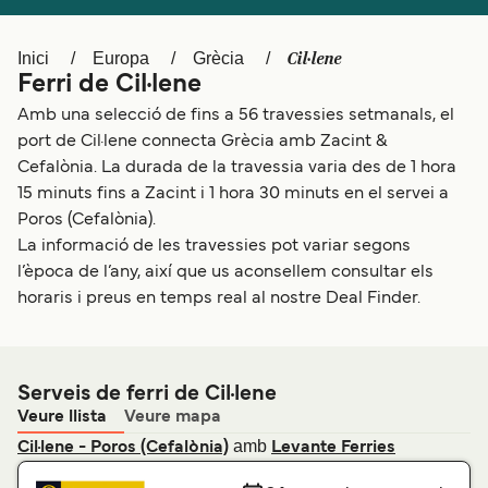
Schweiz (DE)
Norge
Cil·lene
Inici
Europa
Grècia
Україна
Indonesia
Ferri de Cil·lene
المغرب
Maroc (FR)
Amb una selecció de fins a 56 travessies setmanals, el
port de Cil·lene connecta Grècia amb Zacint &
Cefalònia. La durada de la travessia varia des de 1 hora
15 minuts fins a Zacint i 1 hora 30 minuts en el servei a
Poros (Cefalònia).
La informació de les travessies pot variar segons
l’època de l’any, així que us aconsellem consultar els
horaris i preus en temps real al nostre Deal Finder.
Serveis de ferri de Cil·lene
Veure llista
Veure mapa
amb
Cil·lene - Poros (Cefalònia)
Levante Ferries