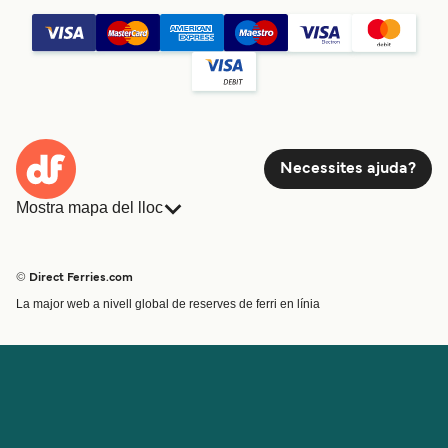
Necessites ajuda?
Mostra mapa del lloc
Ferris
Reserves
Països
Allotjament
© Direct Ferries.com
Atenció al client
Càrrega
La major web a nivell global de reserves de ferri en línia
Cercador de rutes i ports
Mini Creuer
Special Offers
Tren i ferri
Ofertes Especials
Bitllets de Ferry
Compte
Ajuda i assistència