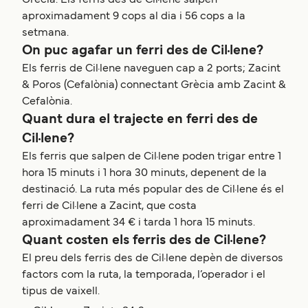
Grècia. Els ferris des de Cil·lene salpen
aproximadament 9 cops al dia i 56 cops a la
setmana.
On puc agafar un ferri des de Cil·lene?
Els ferris de Cil·lene naveguen cap a 2 ports; Zacint
& Poros (Cefalònia) connectant Grècia amb Zacint &
Cefalònia.
Quant dura el trajecte en ferri des de
Cil·lene?
Els ferris que salpen de Cil·lene poden trigar entre 1
hora 15 minuts i 1 hora 30 minuts, depenent de la
destinació. La ruta més popular des de Cil·lene és el
ferri de Cil·lene a Zacint, que costa
aproximadament 34 € i tarda 1 hora 15 minuts.
Quant costen els ferris des de Cil·lene?
El preu dels ferris des de Cil·lene depèn de diversos
factors com la ruta, la temporada, l’operador i el
tipus de vaixell.