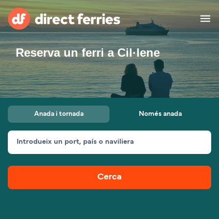
Reserva un ferri a Cil·lene
Països
Bitllets de Ferry
Cercador de rutes i ports
Allotjament
Ferris
Anada i tornada
Només anada
Catalan
Introdueix un port, país o naviliera
El meu compte
United States
Suisse (FR)
Atenció al client
Россия
Portugal
Cerca
대한민국
Suomi
Slovensko
Nederland