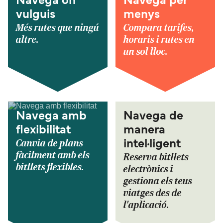
Navega on
Navega per
vulguis
menys
Més rutes que ningú
Compara tarifes,
altre.
horaris i rutes en
un sol lloc.
Navega amb
Navega de
flexibilitat
manera
Canvia de plans
intel·ligent
fàcilment amb els
Reserva bitllets
bitllets flexibles.
electrònics i
gestiona els teus
viatges des de
l'aplicació.