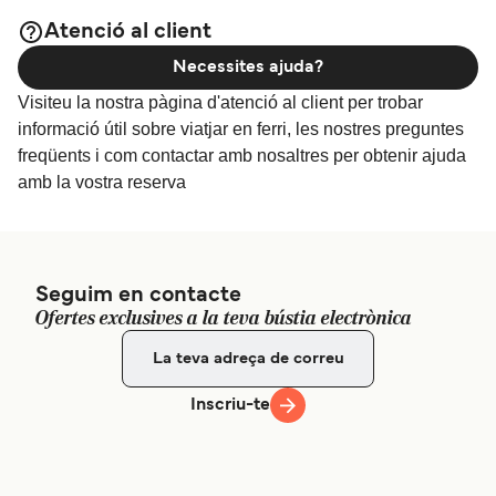
per als millors preus en allotjament i
Allotjament a Cil·lene
Atenció al client
una de les seleccions més àmplies a internet.
Necessites ajuda?
Visiteu la nostra pàgina d'atenció al client per trobar
informació útil sobre viatjar en ferri, les nostres preguntes
freqüents i com contactar amb nosaltres per obtenir ajuda
amb la vostra reserva
Seguim en contacte
Ofertes exclusives a la teva bústia electrònica
Inscriu-te