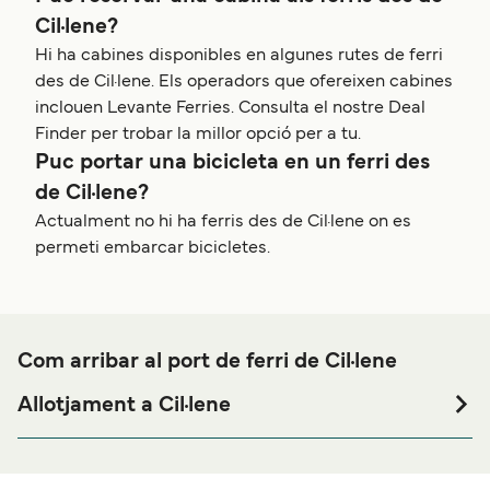
Cil·lene?
Hi ha cabines disponibles en algunes rutes de ferri
des de Cil·lene. Els operadors que ofereixen cabines
inclouen Levante Ferries. Consulta el nostre Deal
Finder per trobar la millor opció per a tu.
Puc portar una bicicleta en un ferri des
de Cil·lene?
Actualment no hi ha ferris des de Cil·lene on es
permeti embarcar bicicletes.
Com arribar al port de ferri de Cil·lene
Allotjament a Cil·lene
Si vols passar una nit abans o després del teu viatge a
prop del port de ferri de Cil·lene o busques allotjament
durant tota la teva estada, visita la nostra pàgina de