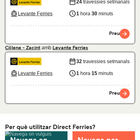
24
travessies setmanals
Levante Ferries
1
hora
30
minuts
Preu
amb
Cil·lene - Zacint
Levante Ferries
32
travessies setmanals
Levante Ferries
1
hora
15
minuts
Preu
Per què utilitzar Direct Ferries?