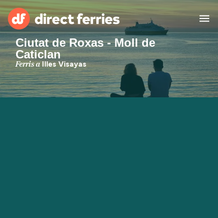
Ciutat de Roxas - Moll de
Caticlan
Països
Ferris a
Illes Visayas
Bitllets de Ferry
Cercador de rutes i ports
Allotjament
Ferris
Catalan
El meu compte
United States
Suisse (FR)
Atenció al client
Россия
Portugal
대한민국
Suomi
Slovensko
Nederland