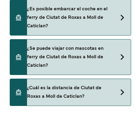
compañías navieras.
Sí, se puede viajar como pasajero a pie de Ciutat
¿Es posible embarcar el coche en el
de Roxas a Moll de Caticlan con:
ferry de Ciutat de Roxas a Moll de
2GO Travel
Caticlan?
No, no podrás llevar tu coche en el ferry a Moll de
¿Se puede viajar con mascotas en
Caticlan.
ferry de Ciutat de Roxas a Moll de
Caticlan?
No, no se admiten mascotas a bordo de los ferris.
¿Cuál es la distancia de Ciutat de
Roxas a Moll de Caticlan?
La distancia entre Ciutat de Roxas y Moll de
Caticlan es de aproximadamente 47 millas.