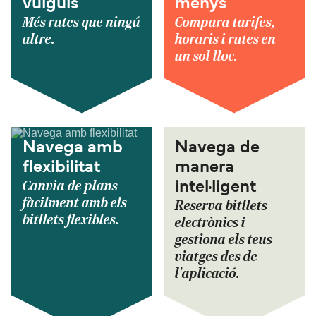
vulguis
menys
Més rutes que ningú
Compara tarifes,
altre.
horaris i rutes en
un sol lloc.
Navega amb
Navega de
flexibilitat
manera
Canvia de plans
intel·ligent
fàcilment amb els
Reserva bitllets
bitllets flexibles.
electrònics i
gestiona els teus
viatges des de
l'aplicació.