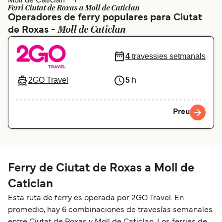
Ferri Ciutat de Roxas a Moll de Caticlan
Schweiz (DE)
Norge
Operadores de ferry populares para Ciutat
Moll de Caticlan
de Roxas -
Україна
Indonesia
المغرب
Maroc (FR)
4
travessies setmanals
2GO Travel
5
h
Preu
Ferry de Ciutat de Roxas a Moll de
Caticlan
Esta ruta de ferry es operada por 2GO Travel. En
promedio, hay 6 combinaciones de travesías semanales
entre Ciutat de Roxas y Moll de Caticlan. Los ferries de