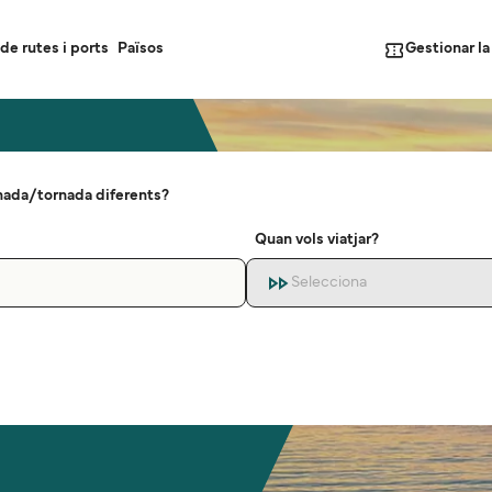
Gestionar l
de rutes i ports
Països
nada/tornada diferents?
Quan vols viatjar?
Selecciona