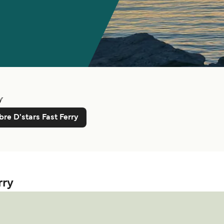
y
bre D'stars Fast Ferry
rry