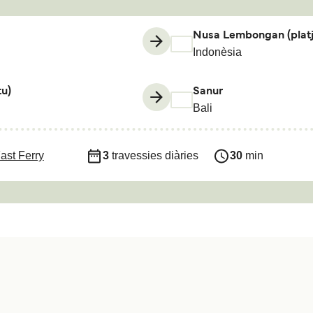
Nusa Lembongan (platj
Indonèsia
u)
Sanur
Bali
Fast Ferry
3
travessies diàries
30
min