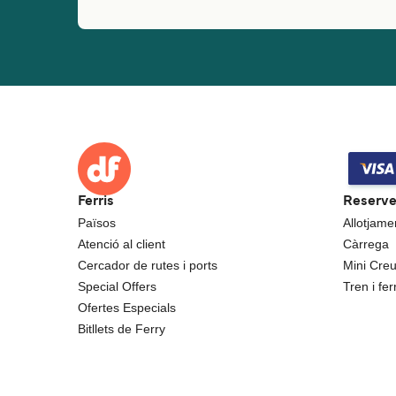
Ferris
Reserv
Països
Allotjame
Atenció al client
Càrrega
Cercador de rutes i ports
Mini Cre
Special Offers
Tren i ferr
Ofertes Especials
Bitllets de Ferry