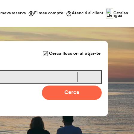
a meva reserva
Atenció al client
El meu compte
Catalan
Cerca llocs on allotjar-te
Cerca