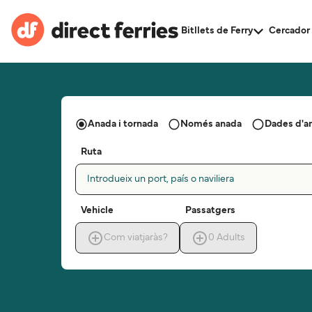
Bitllets de Ferry
Cercador 
Anada i tornada
Només anada
Dades d'a
Ruta
Introdueix un port, país o naviliera
Vehicle
Passatgers
Com viatjaràs?
0
Adults