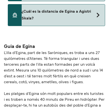
Magic Sea Ferries
No, no se admiten mascotas a bordo de los ferris.
¿Cuál es la distancia de Egina a Agistri
Skala?
La distancia entre Egina y Agistri Skala es de
aproximadamente 4 millas.
Guia de Egina
L'illa d'Egina, part de les Saròniques, es troba a uns 27
quilòmetres d'Atenes. Té forma triangular i unes dues
terceres parts de l'illa estan formades per un volcà
extint. Mesura uns 10 quilòmetres de nord a sud i uns 14
d'est a oest i té terres molt fèrtils en què creixen
cereals, cotó, vinyes, ametlles, olives i figues.
Les platges d'Egina són molt populars entre els turistes
i es troben a només 40 minuts de Pireu en hidròpter. Per
desplaçar-te, hi ha un autobús des del poble d'Egina a