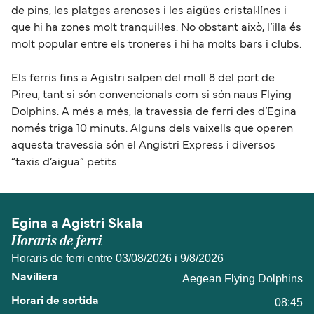
de pins, les platges arenoses i les aigües cristal·línes i
que hi ha zones molt tranquil·les. No obstant això, l’illa és
molt popular entre els troneres i hi ha molts bars i clubs.
Els ferris fins a Agistri salpen del moll 8 del port de
Pireu, tant si són convencionals com si són naus Flying
Dolphins. A més a més, la travessia de ferri des d’Egina
només triga 10 minuts. Alguns dels vaixells que operen
aquesta travessia són el Angistri Express i diversos
“taxis d’aigua” petits.
Egina a Agistri Skala
Horaris de ferri
Horaris de ferri entre 03/08/2026 i 9/8/2026
Aegean Flying Dolphins
08:45