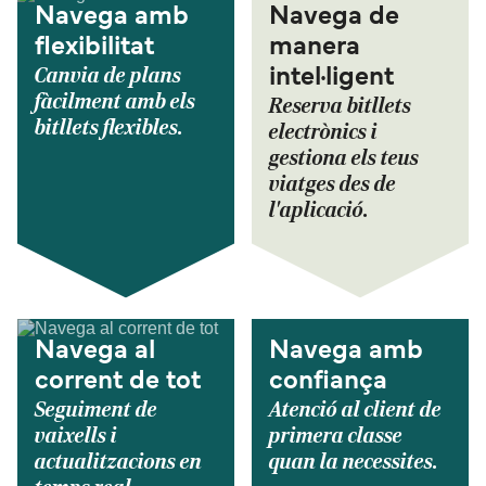
Navega amb
Navega de
flexibilitat
manera
Canvia de plans
intel·ligent
fàcilment amb els
Reserva bitllets
bitllets flexibles.
electrònics i
gestiona els teus
viatges des de
l'aplicació.
Navega al
Navega amb
corrent de tot
confiança
Seguiment de
Atenció al client de
vaixells i
primera classe
actualitzacions en
quan la necessites.