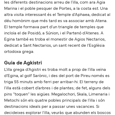
les diferents destinacions arreu de l'illa, com ara Agia
Marina i el poble pesquer de Portes, a la costa est. Una
altra visita interessant és el Temple d'Aphaea, dedicat al
déu homònim que més tard es va associar amb Atena.
El temple formava part d'un triangle de temples que
incloïa el de Posidó, a Súnion, i el Partenó d'Atenes. A
Egina també es troba el monestir de Agios Nectarios,
dedicat a Sant Nectarios, un sant recent de l'Esglèsia
ortodoxa grega.
Guia de Agkistri
L'illa grega d'Agistri es troba molt a prop de l’illa veïna
d’Egina, al golf Sarònic, i des del port de Pireu només es
triga 55 minuts amb ferri per arribar-hi. El terreny de
l’illa està cobert d’arbres i de plantes; de fet, alguns dels
pins “toquen” les aigües. Megalochori, Skala, Limenaria i
Metochi són els quatre pobles principals de l’illa i són
destinacions ideals per a passar unes vacances. Si
decideixes explorar l’illa, veuràs que abunden els boscos