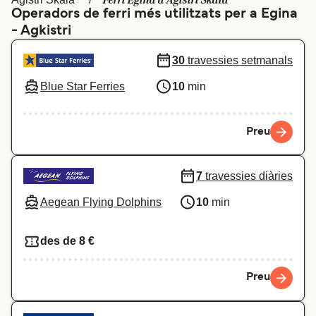
Ferri Egina a Agistri Skala
Operadors de ferri més utilitzats per a Egina
Schweiz (DE)
Norge
- Agkistri
Україна
Indonesia
30
travessies setmanals
المغرب
Maroc (FR)
Blue Star Ferries
10
min
Preu
7
travessies diàries
Aegean Flying Dolphins
10
min
des de 8 €
Preu