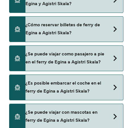
Egina y Agistri Skala?
un ferry de Egina a Agistri Skala es de 21€. El
precio no incluye los gastos de reserva.
Hay 3 navieras populares que operan en la ruta
¿Cómo reservar billetes de ferry de
de Egina a Agistri Skala. Estas son:
Egina a Agistri Skala?
Blue Star Ferries
Aegean Flying Dolphins
Puedes reservar tu viaje de Egina a Agistri Skala
¿Se puede viajar como pasajero a pie
a través de nuestro buscador de ferry online.
Magic Sea Ferries
en el ferry de Egina a Agistri Skala?
Además, también puedes consultar nuestra
página de ofertas para descrubrir las últimas
promociones y descuentos de las compañías
Sí, se puede viajar como pasajero a pie de Egina
¿Es posible embarcar el coche en el
navieras.
a Agistri Skala con:
ferry de Egina a Agistri Skala?
Blue Star Ferries
Aegean Flying Dolphins
Sí, puedes viajar con un vehículo de Egina a
¿Se puede viajar con mascotas en
Agistri Skala con
Magic Sea Ferries
ferry de Egina a Agistri Skala?
Blue Star Ferries