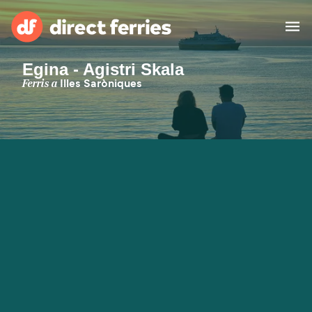
Egina - Agistri Skala
Països
Ferris a
Illes Saròniques
Bitllets de Ferry
Cercador de rutes i ports
Allotjament
Ferris
Catalan
El meu compte
United States
Suisse (FR)
Atenció al client
Россия
Portugal
대한민국
Suomi
Slovensko
Nederland