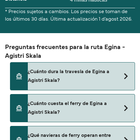
* Precios sujetos a cambios. Los precios se toman de
los últimos 30 días. Última actualización
1 d’agost 2026.
Preguntas frecuentes para la ruta Egina -
Agistri Skala
¿Cuánto dura la travesía de Egina a
Agistri Skala?
El tiempo de la travesía en ferry de Egina a
¿Cuánto cuesta el ferry de Egina a
Agistri Skala es de aproximadamente 10 minutos.
Agistri Skala?
La duración de la travesía puede variar de una
temporada a otra, por lo que te recomendamos
que verifiques online la información más
El precio del ferry de Egina a Agistri Skala puede
¿Qué navieras de ferry operan entre
actualizada.
variar según la temporada. El precio promedio de