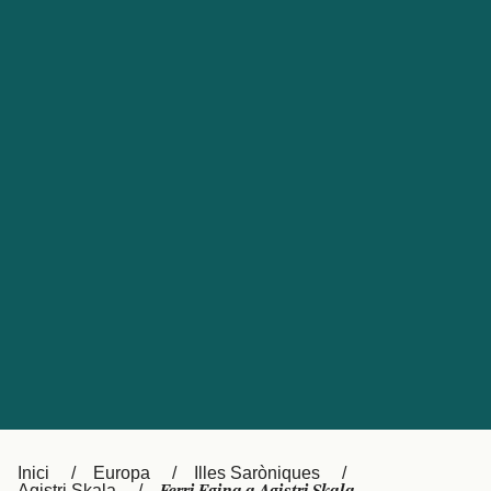
Česká republika
Australia
España
New Zealand
France
日本
Sverige
Ireland
Danmark
中国
Türkiye
العربية
UK
Österreich (DE)
Italia
Canada (FR)
Canada
België (NL)
Ελλάδα
Belgique (FR)
Inici
Europa
Illes Saròniques
Polska
Deutschland
Agistri Skala