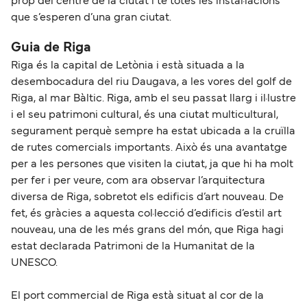
prop del centre de la ciutat i té totes les instal·lacions
que s’esperen d’una gran ciutat.
Guia de Riga
Riga és la capital de Letònia i està situada a la
desembocadura del riu Daugava, a les vores del golf de
Riga, al mar Bàltic. Riga, amb el seu passat llarg i il·lustre
i el seu patrimoni cultural, és una ciutat multicultural,
segurament perquè sempre ha estat ubicada a la cruïlla
de rutes comercials importants. Això és una avantatge
per a les persones que visiten la ciutat, ja que hi ha molt
per fer i per veure, com ara observar l’arquitectura
diversa de Riga, sobretot els edificis d’art nouveau. De
fet, és gràcies a aquesta col·lecció d’edificis d’estil art
nouveau, una de les més grans del món, que Riga hagi
estat declarada Patrimoni de la Humanitat de la
UNESCO.
El port commercial de Riga està situat al cor de la