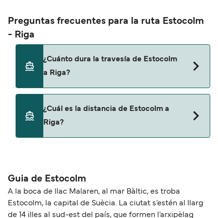
Preguntas frecuentes para la ruta Estocolm
- Riga
¿Cuánto dura la travesía de Estocolm
a Riga?
Esta ruta no navega actualmente. Consulta
¿Cuál es la distancia de Estocolm a
nuestro buscador de ofertas para ver rutas
Riga?
alternativas.
La distancia entre Estocolm y Riga es de
aproximadamente 0 millas.
Guia de Estocolm
A la boca de llac Malaren, al mar Bàltic, es troba
Estocolm, la capital de Suècia. La ciutat s’estén al llarg
de 14 illes al sud-est del país, que formen l’arxipèlag