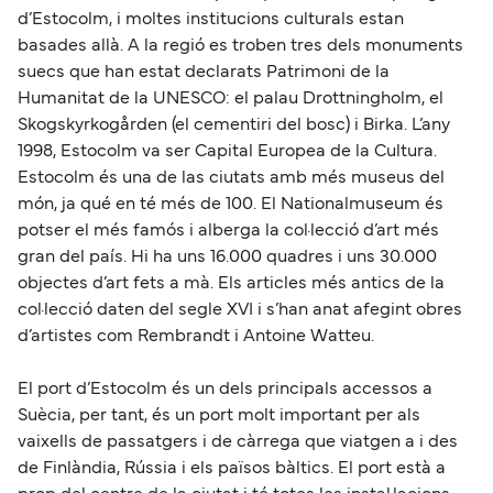
d’Estocolm, i moltes institucions culturals estan
basades allà. A la regió es troben tres dels monuments
suecs que han estat declarats Patrimoni de la
Humanitat de la UNESCO: el palau Drottningholm, el
Skogskyrkogården (el cementiri del bosc) i Birka. L’any
1998, Estocolm va ser Capital Europea de la Cultura.
Estocolm és una de las ciutats amb més museus del
món, ja qué en té més de 100. El Nationalmuseum és
potser el més famós i alberga la col·lecció d’art més
gran del país. Hi ha uns 16.000 quadres i uns 30.000
objectes d’art fets a mà. Els articles més antics de la
col·lecció daten del segle XVI i s’han anat afegint obres
d’artistes com Rembrandt i Antoine Watteu.
El port d’Estocolm és un dels principals accessos a
Suècia, per tant, és un port molt important per als
vaixells de passatgers i de càrrega que viatgen a i des
de Finlàndia, Rússia i els països bàltics. El port està a