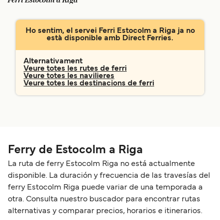
Ferri Estocolm a Riga
Schweiz (DE)
Norge
Ho sentim, el servei Ferri Estocolm a Riga ja no
Україна
Indonesia
està disponible amb Direct Ferries.
المغرب
Maroc (FR)
Alternativament
Veure totes les rutes de ferri
Veure totes les navilieres
Veure totes les destinacions de ferri
Ferry de Estocolm a Riga
La ruta de ferry Estocolm Riga no está actualmente
disponible. La duración y frecuencia de las travesías del
ferry Estocolm Riga puede variar de una temporada a
otra. Consulta nuestro buscador para encontrar rutas
alternativas y comparar precios, horarios e itinerarios.