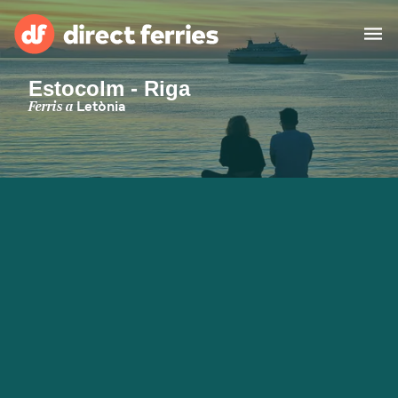
Estocolm - Riga
Països
Ferris a
Letònia
Bitllets de Ferry
Cercador de rutes i ports
Allotjament
Ferris
Catalan
El meu compte
United States
Suisse (FR)
Atenció al client
Россия
Portugal
대한민국
Suomi
Slovensko
Nederland