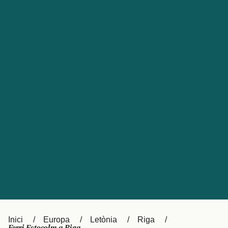
Česká republika
Australia
España
New Zealand
France
日本
Sverige
Ireland
Danmark
中国
Türkiye
العربية
UK
Österreich (DE)
Italia
Canada (FR)
Canada
België (NL)
Ελλάδα
Belgique (FR)
Inici
Europa
Letònia
Riga
Polska
Deutschland