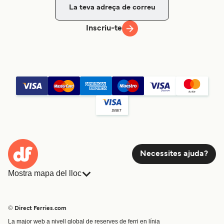
Inscriu-te
Necessites ajuda?
Mostra mapa del lloc
Ferris
Reserves
Països
Allotjament
© Direct Ferries.com
Atenció al client
Càrrega
La major web a nivell global de reserves de ferri en línia