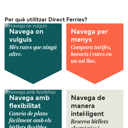
Per què utilitzar Direct Ferries?
Navega on
Navega per
vulguis
menys
Més rutes que ningú
Compara tarifes,
altre.
horaris i rutes en
un sol lloc.
Navega amb
Navega de
flexibilitat
manera
Canvia de plans
intel·ligent
fàcilment amb els
Reserva bitllets
bitllets flexibles.