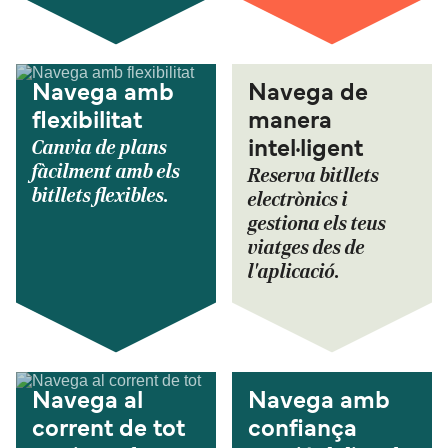
Navega amb
Navega de
flexibilitat
manera
Canvia de plans
intel·ligent
fàcilment amb els
Reserva bitllets
bitllets flexibles.
electrònics i
gestiona els teus
viatges des de
l'aplicació.
Navega al
Navega amb
corrent de tot
confiança