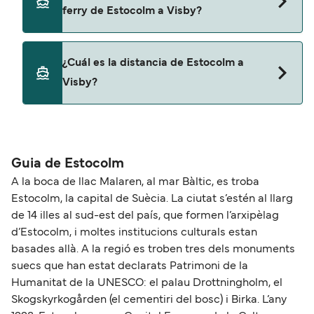
ferry de Estocolm a Visby?
Viking Line
No, no se admiten mascotas a bordo de los ferris.
¿Cuál es la distancia de Estocolm a
Visby?
La distancia entre Estocolm y Visby es de
aproximadamente 98 millas.
Guia de Estocolm
A la boca de llac Malaren, al mar Bàltic, es troba
Estocolm, la capital de Suècia. La ciutat s’estén al llarg
de 14 illes al sud-est del país, que formen l’arxipèlag
d’Estocolm, i moltes institucions culturals estan
basades allà. A la regió es troben tres dels monuments
suecs que han estat declarats Patrimoni de la
Humanitat de la UNESCO: el palau Drottningholm, el
Skogskyrkogården (el cementiri del bosc) i Birka. L’any