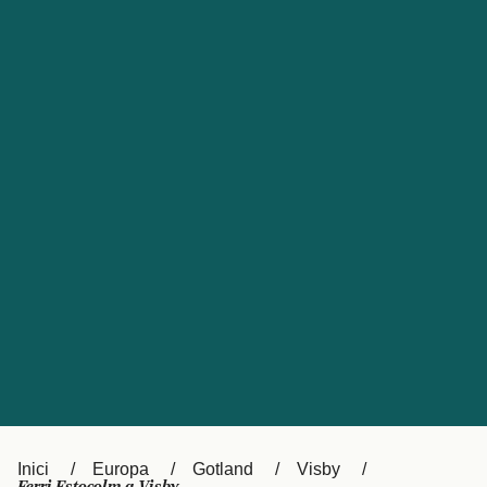
Česká republika
Australia
España
New Zealand
France
日本
Sverige
Ireland
Danmark
中国
Türkiye
العربية
UK
Österreich (DE)
Italia
Canada (FR)
Canada
België (NL)
Ελλάδα
Belgique (FR)
Inici
Europa
Gotland
Visby
Polska
Deutschland