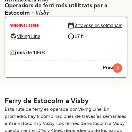
Ferri Estocolm a Visby
Operadors de ferri més utilitzats per a
Schweiz (DE)
Norge
Visby
Estocolm -
Україна
Indonesia
2
travessies setmanals
المغرب
Maroc (FR)
Viking Line
17
h
des de 106 €
Preu
Ferry de Estocolm a Visby
Esta ruta de ferry es operada por Viking Line. En
promedio, hay 6 combinaciones de travesías semanales
entre Estocolm y Visby. Los ferries de Estocolm a Visby
cuestan entre 104€ y 466€, dependiendo de los extras