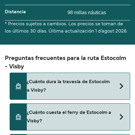
Distancia
98 millas náuticas
* Precios sujetos a cambios. Los precios se toman de
los últimos 30 días. Última actualización
1 d’agost 2026.
Preguntas frecuentes para la ruta Estocolm
- Visby
¿Cuánto dura la travesía de Estocolm
a Visby?
El tiempo de la travesía en ferry de Estocolm a
¿Cuánto cuesta el ferry de Estocolm a
Visby es de aproximadamente 17 horas. La
Visby?
duración de la travesía puede variar de una
temporada a otra, por lo que te recomendamos