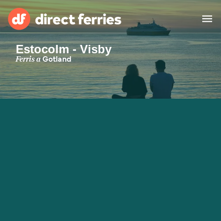
Estocolm - Visby
Països
Ferris a
Gotland
Bitllets de Ferry
Cercador de rutes i ports
Allotjament
Ferris
Catalan
El meu compte
United States
Suisse (FR)
Atenció al client
Россия
Portugal
대한민국
Suomi
Slovensko
Nederland