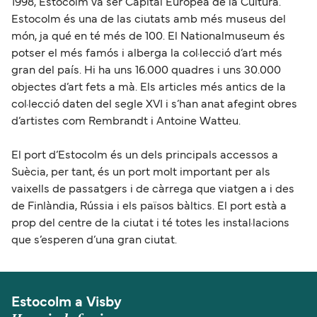
1998, Estocolm va ser Capital Europea de la Cultura.
Estocolm és una de las ciutats amb més museus del
món, ja qué en té més de 100. El Nationalmuseum és
potser el més famós i alberga la col·lecció d’art més
gran del país. Hi ha uns 16.000 quadres i uns 30.000
objectes d’art fets a mà. Els articles més antics de la
col·lecció daten del segle XVI i s’han anat afegint obres
d’artistes com Rembrandt i Antoine Watteu.
El port d’Estocolm és un dels principals accessos a
Suècia, per tant, és un port molt important per als
vaixells de passatgers i de càrrega que viatgen a i des
de Finlàndia, Rússia i els països bàltics. El port està a
prop del centre de la ciutat i té totes les instal·lacions
que s’esperen d’una gran ciutat.
Estocolm a Visby