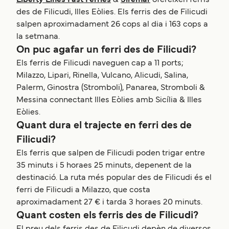
Liberty Lines Fast Ferries
&
Siremar
ofereixen ferris
des de Filicudi, Illes Eòlies. Els ferris des de Filicudi
salpen aproximadament 26 cops al dia i 163 cops a
la setmana.
On puc agafar un ferri des de Filicudi?
Els ferris de Filicudi naveguen cap a 11 ports;
Milazzo, Lipari, Rinella, Vulcano, Alicudi, Salina,
Palerm, Ginostra (Stromboli), Panarea, Stromboli &
Messina connectant Illes Eòlies amb Sicília & Illes
Eòlies.
Quant dura el trajecte en ferri des de
Filicudi?
Els ferris que salpen de Filicudi poden trigar entre
35 minuts i 5 horaes 25 minuts, depenent de la
destinació. La ruta més popular des de Filicudi és el
ferri de Filicudi a Milazzo, que costa
aproximadament 27 € i tarda 3 horaes 20 minuts.
Quant costen els ferris des de Filicudi?