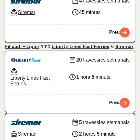
4
travessies setmanals
Siremar
45
minuts
Preu
amb
&
Filicudi - Lipari
Liberty Lines Fast Ferries
Siremar
20
travessies setmanals
1
hora
5
minuts
Liberty Lines Fast
Ferries
Preu
5
travessies setmanals
Siremar
2
hores
5
minuts