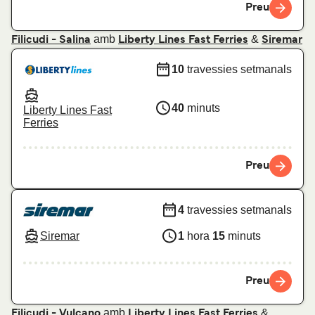
Preu
amb
&
Filicudi - Salina
Liberty Lines Fast Ferries
Siremar
10
travessies setmanals
40
minuts
Liberty Lines Fast
Ferries
Preu
4
travessies setmanals
Siremar
1
hora
15
minuts
Preu
amb
&
Filicudi - Vulcano
Liberty Lines Fast Ferries