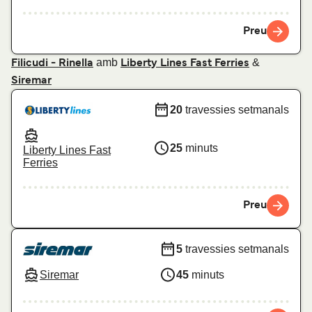
Preu
amb
&
Filicudi - Rinella
Liberty Lines Fast Ferries
Siremar
20
travessies setmanals
25
minuts
Liberty Lines Fast
Ferries
Preu
5
travessies setmanals
Siremar
45
minuts