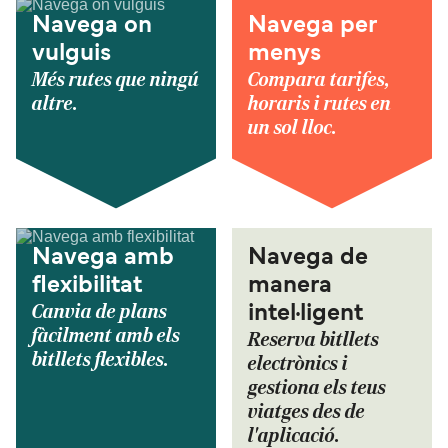
Navega on
Navega per
vulguis
menys
Més rutes que ningú
Compara tarifes,
altre.
horaris i rutes en
un sol lloc.
Navega amb
Navega de
flexibilitat
manera
Canvia de plans
intel·ligent
fàcilment amb els
Reserva bitllets
bitllets flexibles.
electrònics i
gestiona els teus
viatges des de
l'aplicació.