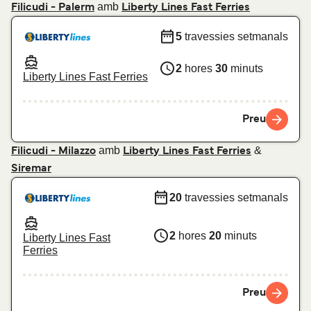
amb
Filicudi - Palerm
Liberty Lines Fast Ferries
5
travessies setmanals
2
hores
30
minuts
Liberty Lines Fast Ferries
Preu
amb
&
Filicudi - Milazzo
Liberty Lines Fast Ferries
Siremar
20
travessies setmanals
2
hores
20
minuts
Liberty Lines Fast
Ferries
Preu