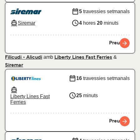
5
travessies setmanals
Siremar
4
hores
20
minuts
Preu
amb
&
Filicudi - Alicudi
Liberty Lines Fast Ferries
Siremar
16
travessies setmanals
25
minuts
Liberty Lines Fast
Ferries
Preu