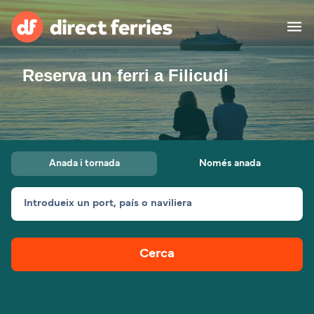
Reserva un ferri a Filicudi
Països
Bitllets de Ferry
Cercador de rutes i ports
Allotjament
Ferris
Anada i tornada
Només anada
Catalan
Introdueix un port, país o naviliera
El meu compte
United States
Suisse (FR)
Atenció al client
Россия
Portugal
Cerca
대한민국
Suomi
Slovensko
Nederland