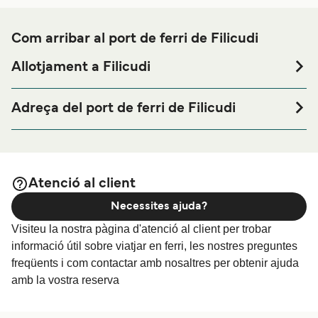
Com arribar al port de ferri de Filicudi
Allotjament a Filicudi
Si vols passar una nit abans o després del teu viatge a
prop del port de ferri de Filicudi o busques allotjament
Adreça del port de ferri de Filicudi
durant tota la teva estada, visita la nostra pàgina de
Via Luigi Rizzo, Messina ME
per als millors preus en allotjament i
Allotjament a Filicudi
una de les seleccions més àmplies a internet.
Atenció al client
Necessites ajuda?
Visiteu la nostra pàgina d'atenció al client per trobar
informació útil sobre viatjar en ferri, les nostres preguntes
freqüents i com contactar amb nosaltres per obtenir ajuda
amb la vostra reserva