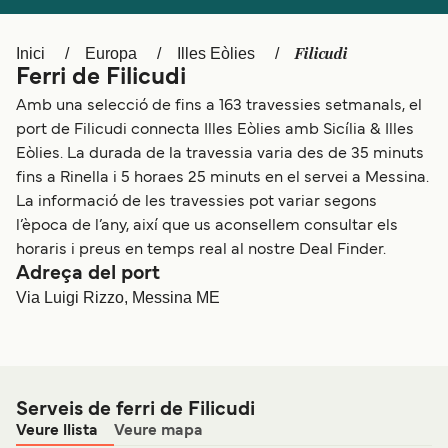
Schweiz (DE)
Norge
Filicudi
Inici
Europa
Illes Eòlies
Україна
Indonesia
Ferri de Filicudi
المغرب
Maroc (FR)
Amb una selecció de fins a 163 travessies setmanals, el
port de Filicudi connecta Illes Eòlies amb Sicília & Illes
Eòlies. La durada de la travessia varia des de 35 minuts
fins a Rinella i 5 horaes 25 minuts en el servei a Messina.
La informació de les travessies pot variar segons
l’època de l’any, així que us aconsellem consultar els
horaris i preus en temps real al nostre Deal Finder.
Adreça del port
Via Luigi Rizzo, Messina ME
Serveis de ferri de Filicudi
Veure llista
Veure mapa