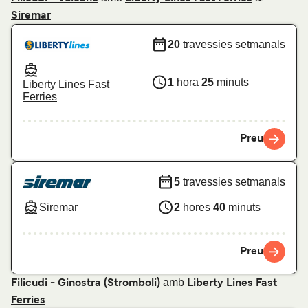
Siremar
20
travessies setmanals
1
hora
25
minuts
Liberty Lines Fast
Ferries
Preu
5
travessies setmanals
Siremar
2
hores
40
minuts
Preu
amb
Filicudi - Ginostra (Stromboli)
Liberty Lines Fast
Ferries