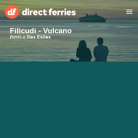
Filicudi - Vulcano
Països
Ferris a
Illes Eòlies
Bitllets de Ferry
Cercador de rutes i ports
Allotjament
Ferris
Catalan
El meu compte
United States
Suisse (FR)
Atenció al client
Россия
Portugal
대한민국
Suomi
Slovensko
Nederland