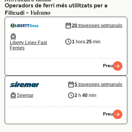
Ferri Filicudi a Vulcano
Operadors de ferri més utilitzats per a
Schweiz (DE)
Norge
Vulcano
Filicudi -
Україна
Indonesia
20
travessies setmanals
المغرب
Maroc (FR)
1
hora
25
min
Liberty Lines Fast
Ferries
Preu
5
travessies setmanals
Siremar
2
h
40
min
Preu