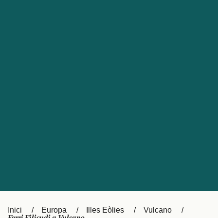
Česká republika
Australia
España
New Zealand
France
日本
Sverige
Ireland
Danmark
中国
Türkiye
العربية
UK
Österreich (DE)
Italia
Canada (FR)
Canada
België (NL)
Ελλάδα
Belgique (FR)
Inici
Europa
Illes Eòlies
Vulcano
Polska
Deutschland