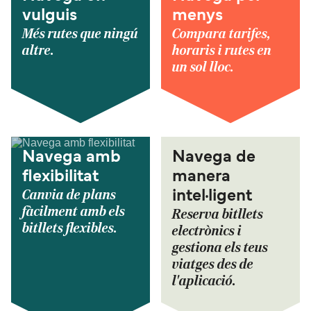
vulguis
menys
Més rutes que ningú
Compara tarifes,
altre.
horaris i rutes en
un sol lloc.
Navega amb
Navega de
flexibilitat
manera
Canvia de plans
intel·ligent
fàcilment amb els
Reserva bitllets
bitllets flexibles.
electrònics i
gestiona els teus
viatges des de
l'aplicació.