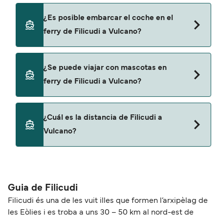
promociones y descuentos de las compañías
Sí, se puede viajar como pasajero a pie de Filicudi
¿Es posible embarcar el coche en el
navieras.
a Vulcano con:
ferry de Filicudi a Vulcano?
Liberty Lines Fast Ferries
Siremar
Sí, puedes viajar con un vehículo de Filicudi a
¿Se puede viajar con mascotas en
Vulcano con
ferry de Filicudi a Vulcano?
Siremar
Sí, podrás viajar con mascotas a bordo en tu
¿Cuál es la distancia de Filicudi a
ferry. Puede que necesites el pasaporte de tus
Vulcano?
mascotas y otros documentos. Actualmente
puedes viajar con mascotas con:
La distancia entre Filicudi y Vulcano es de
Liberty Lines Fast Ferries
aproximadamente 24 millas.
Guia de Filicudi
Filicudi és una de les vuit illes que formen l’arxipèlag de
les Eòlies i es troba a uns 30 – 50 km al nord-est de