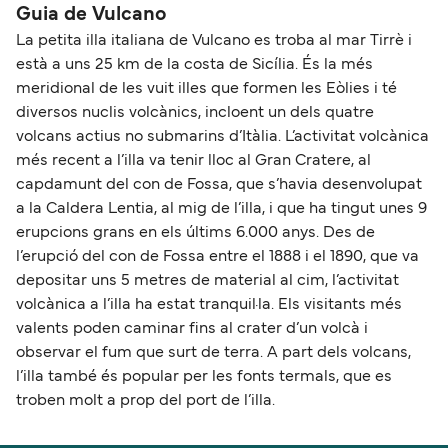
Guia de Vulcano
La petita illa italiana de Vulcano es troba al mar Tirrè i
està a uns 25 km de la costa de Sicília. És la més
meridional de les vuit illes que formen les Eòlies i té
diversos nuclis volcànics, incloent un dels quatre
volcans actius no submarins d’Itàlia. L’activitat volcànica
més recent a l’illa va tenir lloc al Gran Cratere, al
capdamunt del con de Fossa, que s’havia desenvolupat
a la Caldera Lentia, al mig de l’illa, i que ha tingut unes 9
erupcions grans en els últims 6.000 anys. Des de
l’erupció del con de Fossa entre el 1888 i el 1890, que va
depositar uns 5 metres de material al cim, l’activitat
volcànica a l’illa ha estat tranquil·la. Els visitants més
valents poden caminar fins al crater d’un volcà i
observar el fum que surt de terra. A part dels volcans,
l’illa també és popular per les fonts termals, que es
troben molt a prop del port de l’illa.