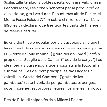
Sicília. L’illa té alguns pobles petits, com ara Valdichesa i
Pecorini Mare, i es coneix sobretot per la producció de
vi, oli d’oliva, gra i verdures. El punt més alt de l’illa és el
Monte Fossa Felci, a 774 m sobre el nivell del mar. L’any
1990, es va declarar que tres quartes parts de l’illa eren
de reserva natural.
És una destinació popular per als bussejadors, ja que hi
ha un munt de coves submarines que es poden explorar.
El “Grotto del bue marino” (“gruta del bou marí”) està a
prop de la “Scaglia della Canna” (“roca de la canya”) i és
ideal per als bussejadors que aficionats a la fotografia
submarina. Des del port principal és fàcil llogar un
vaixell. La “Grotta dei Gamberi” (“gruta de les
gambetes”) està habitada per gambetes, esponges,
pops, morenes, escórpores negres i vermelles i anfosos.
Des de Filicudi salpen ferris a Milazo i Palerm.