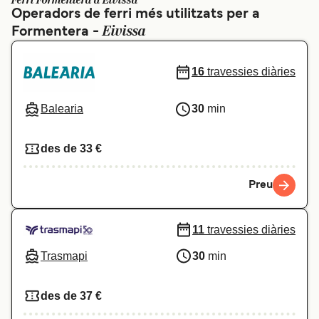
Ferri Formentera a Eivissa
Operadors de ferri més utilitzats per a
Schweiz (DE)
Norge
Eivissa
Formentera -
Україна
Indonesia
16
travessies diàries
المغرب
Maroc (FR)
Balearia
30
min
des de 33 €
Preu
11
travessies diàries
Trasmapi
30
min
des de 37 €