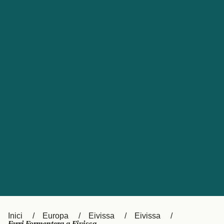
Česká republika
Australia
España
New Zealand
France
日本
Sverige
Ireland
Danmark
中国
Türkiye
العربية
UK
Österreich (DE)
Italia
Canada (FR)
Canada
België (NL)
Ελλάδα
Belgique (FR)
Inici
Europa
Eivissa
Eivissa
Polska
Deutschland