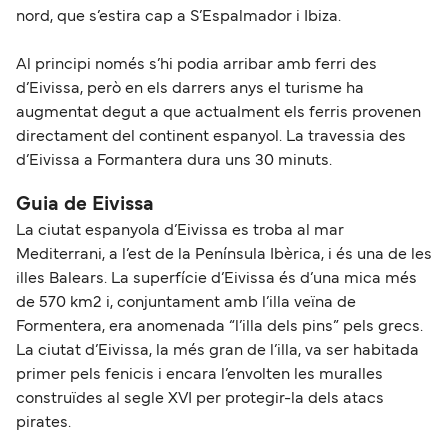
nord, que s’estira cap a S’Espalmador i Ibiza.
Al principi només s’hi podia arribar amb ferri des
d’Eivissa, però en els darrers anys el turisme ha
augmentat degut a que actualment els ferris provenen
directament del continent espanyol. La travessia des
d’Eivissa a Formantera dura uns 30 minuts.
Guia de Eivissa
La ciutat espanyola d’Eivissa es troba al mar
Mediterrani, a l’est de la Península Ibèrica, i és una de les
illes Balears. La superfície d’Eivissa és d’una mica més
de 570 km2 i, conjuntament amb l’illa veïna de
Formentera, era anomenada “l’illa dels pins” pels grecs.
La ciutat d’Eivissa, la més gran de l’illa, va ser habitada
primer pels fenicis i encara l’envolten les muralles
construïdes al segle XVI per protegir-la dels atacs
pirates.