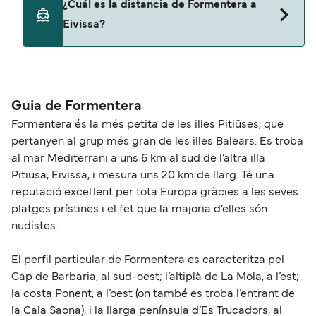
¿Cuál es la distancia de Formentera a
ferry. Puede que necesites el pasaporte de tus
Eivissa?
mascotas y otros documentos. Actualmente
puedes viajar con mascotas con:
La distancia entre Formentera y Eivissa es de
Balearia
aproximadamente 11 millas.
Trasmapi
Guia de Formentera
Formentera és la més petita de les illes Pitiüses, que
Aquabus
pertanyen al grup més gran de les illes Balears. Es troba
al mar Mediterrani a uns 6 km al sud de l’altra illa
Pitiüsa, Eivissa, i mesura uns 20 km de llarg. Té una
reputació excel·lent per tota Europa gràcies a les seves
platges prístines i el fet que la majoria d’elles són
nudistes.
El perfil particular de Formentera es caracteritza pel
Cap de Barbaria, al sud-oest; l’altiplà de La Mola, a l’est;
la costa Ponent, a l’oest (on també es troba l’entrant de
la Cala Saona), i la llarga península d’Es Trucadors, al