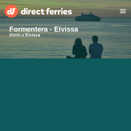
Formentera - Eivissa
Països
Ferris a
Eivissa
Bitllets de Ferry
Cercador de rutes i ports
Allotjament
Ferris
Catalan
El meu compte
United States
Suisse (FR)
Atenció al client
Россия
Portugal
대한민국
Suomi
Slovensko
Nederland