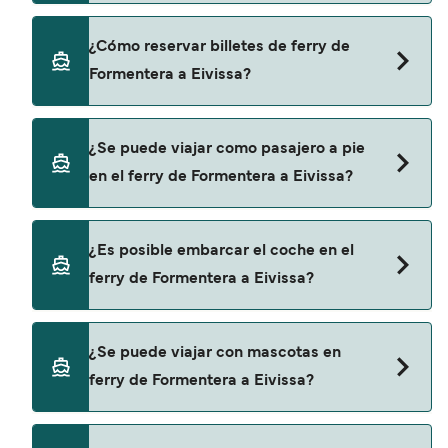
precio no incluye los gastos de reserva.
Hay 4 navieras populares que operan en la ruta
¿Cómo reservar billetes de ferry de
de Formentera a Eivissa. Estas son:
Formentera a Eivissa?
Balearia
Trasmapi
Puedes reservar tu viaje de Formentera a Eivissa
¿Se puede viajar como pasajero a pie
a través de nuestro buscador de ferry online.
Aquabus
en el ferry de Formentera a Eivissa?
Además, también puedes consultar nuestra
Formentera Lines
página de ofertas para descrubrir las últimas
promociones y descuentos de las compañías
Sí, se puede viajar como pasajero a pie de
¿Es posible embarcar el coche en el
navieras.
Formentera a Eivissa con:
ferry de Formentera a Eivissa?
Balearia
Trasmapi
Sí, puedes viajar con un vehículo de Formentera a
¿Se puede viajar con mascotas en
Eivissa con
Aquabus
ferry de Formentera a Eivissa?
Balearia
Formentera Lines
Sí, podrás viajar con mascotas a bordo en tu