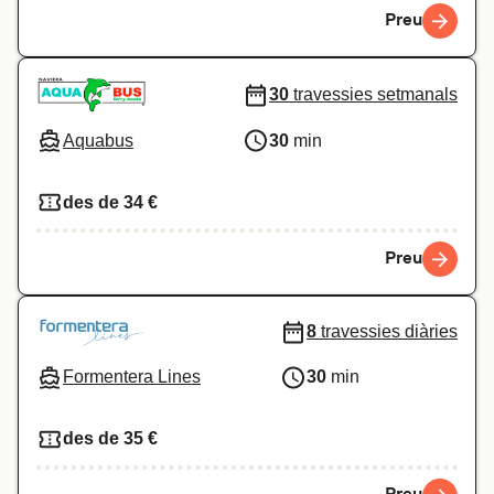
Preu
30
travessies setmanals
Aquabus
30
min
des de 34 €
Preu
8
travessies diàries
Formentera Lines
30
min
des de 35 €