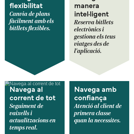
flexibilitat
manera
Canvia de plans
intel·ligent
fàcilment amb els
Reserva bitllets
bitllets flexibles.
electrònics i
gestiona els teus
viatges des de
l'aplicació.
Navega al
Navega amb
corrent de tot
confiança
Seguiment de
Atenció al client de
vaixells i
primera classe
actualitzacions en
quan la necessites.
temps real.