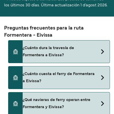
los últimos 30 días. Última actualización
1 d’agost 2026.
Preguntas frecuentes para la ruta
Formentera - Eivissa
¿Cuánto dura la travesía de
Formentera a Eivissa?
El tiempo de la travesía en ferry de Formentera a
¿Cuánto cuesta el ferry de Formentera
Eivissa es de aproximadamente 30 minutos. La
a Eivissa?
duración de la travesía puede variar de una
temporada a otra, por lo que te recomendamos
que verifiques online la información más
El precio del ferry de Formentera a Eivissa puede
¿Qué navieras de ferry operan entre
actualizada.
variar según la temporada. El precio promedio de
Formentera y Eivissa?
un ferry de Formentera a Eivissa es de 105€. El