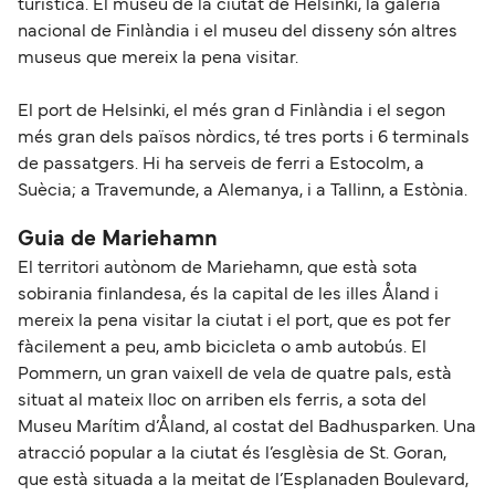
turística. El museu de la ciutat de Helsinki, la galeria
nacional de Finlàndia i el museu del disseny són altres
museus que mereix la pena visitar.
El port de Helsinki, el més gran d Finlàndia i el segon
més gran dels països nòrdics, té tres ports i 6 terminals
de passatgers. Hi ha serveis de ferri a Estocolm, a
Suècia; a Travemunde, a Alemanya, i a Tallinn, a Estònia.
Guia de Mariehamn
El territori autònom de Mariehamn, que està sota
sobirania finlandesa, és la capital de les illes Åland i
mereix la pena visitar la ciutat i el port, que es pot fer
fàcilement a peu, amb bicicleta o amb autobús. El
Pommern, un gran vaixell de vela de quatre pals, està
situat al mateix lloc on arriben els ferris, a sota del
Museu Marítim d’Åland, al costat del Badhusparken. Una
atracció popular a la ciutat és l’esglèsia de St. Goran,
que està situada a la meitat de l’Esplanaden Boulevard,