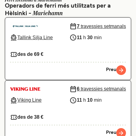
Ferri Hèlsinki a Mariehamn
Operadors de ferri més utilitzats per a
Schweiz (DE)
Norge
Mariehamn
Hèlsinki -
Україна
Indonesia
7
travessies setmanals
المغرب
Maroc (FR)
Tallink Silja Line
11
h
30
min
des de 69 €
Preu
6
travessies setmanals
Viking Line
11
h
10
min
des de 38 €
Preu