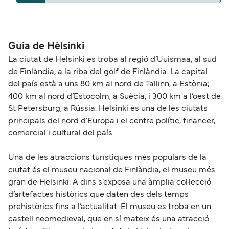
puedes viajar con mascotas con:
La distancia entre Hèlsinki y Mariehamn es de
Tallink Silja Line
aproximadamente 302 millas.
Viking Line
Guia de Hèlsinki
La ciutat de Helsinki es troba al regió d’Uuismaa, al sud
de Finlàndia, a la riba del golf de Finlàndia. La capital
del país està a uns 80 km al nord de Tallinn, a Estònia;
400 km al nord d’Estocolm, a Suècia, i 300 km a l’oest de
St Petersburg, a Rússia. Helsinki és una de les ciutats
principals del nord d’Europa i el centre polític, financer,
comercial i cultural del país.
Una de les atraccions turístiques més populars de la
ciutat és el museu nacional de Finlàndia, el museu més
gran de Helsinki. A dins s’exposa una àmplia col·lecció
d’artefactes històrics que daten des dels temps
prehistòrics fins a l’actualitat. El museu es troba en un
castell neomedieval, que en sí mateix és una atracció