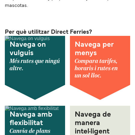
mascotas.
Per què utilitzar Direct Ferries?
Navega on
Navega per
vulguis
menys
Més rutes que ningú
Compara tarifes,
altre.
horaris i rutes en
un sol lloc.
Navega amb
Navega de
flexibilitat
manera
Canvia de plans
intel·ligent