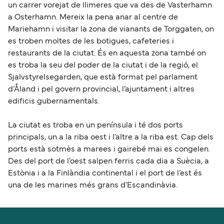
un carrer vorejat de llimeres que va des de Vasterhamn
a Osterhamn. Mereix la pena anar al centre de
Mariehamn i visitar la zona de vianants de Torggaten, on
es troben moltes de les botigues, cafeteries i
restaurants de la ciutat. És en aquesta zona també on
es troba la seu del poder de la ciutat i de la regió, el
Sjalvstyrelsegarden, que està format pel parlament
d’Åland i pel govern provincial, l’ajuntament i altres
edificis gubernamentals.
La ciutat es troba en un península i té dos ports
principals, un a la riba oest i l’altre a la riba est. Cap dels
ports està sotmès a marees i gairebé mai es congelen.
Des del port de l’oest salpen ferris cada dia a Suècia, a
Estònia i a la Finlàndia continental i el port de l’est és
una de les marines més grans d’Escandinàvia.