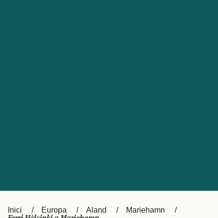
Česká republika
Australia
España
New Zealand
France
日本
Sverige
Ireland
Danmark
中国
Türkiye
العربية
UK
Österreich (DE)
Italia
Canada (FR)
Canada
België (NL)
Ελλάδα
Belgique (FR)
Inici
Europa
Aland
Mariehamn
Polska
Deutschland