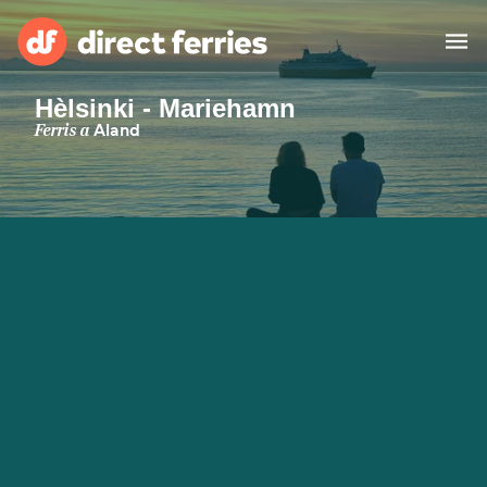
Hèlsinki - Mariehamn
Països
Ferris a
Aland
Bitllets de Ferry
Cercador de rutes i ports
Allotjament
Ferris
Catalan
El meu compte
United States
Suisse (FR)
Atenció al client
Россия
Portugal
대한민국
Suomi
Slovensko
Nederland