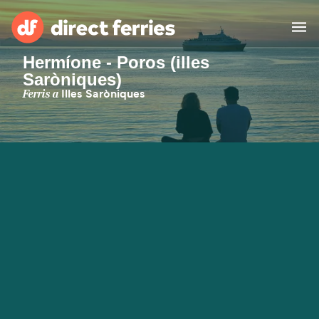
Hermíone - Poros (illes
Saròniques)
Països
Ferris a
Illes Saròniques
Bitllets de Ferry
Cercador de rutes i ports
Allotjament
Ferris
Catalan
El meu compte
United States
Suisse (FR)
Atenció al client
Россия
Portugal
대한민국
Suomi
Slovensko
Nederland