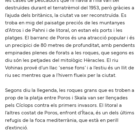
les cases de pescadors que hi havia a l’illa van ser
destruïdes durant el terratrèmol del 1953, però gràcies a
l’ajuda dels britànics, la ciutat va ser reconstruïda. Es
troba en mig del paisatge preciós de les muntanyes
d’Atros i de Pahni i de litoral, on estan els ports i les
platges. El barranc de Poros és una atracció popular i és
un precipici de 80 metres de profunditat, amb pendents
empinades plenes de forats a les roques, que segons es
diu són les petjades del mitològic Hèracles. El riu
Vohinas prové d’un llac ‘sense fons’ i a l’estiu és un llit de
riu sec mentres que a l’hivern flueix per la ciutat.
Segons diu la llegenda, les roques grans que es troben a
prop de la platja entre Poros i Skala van ser llençades
pels Cíclops contra els primers invasors. El litoral a
l’altres costat de Poros, enfront d’Ítaca, és un dels últims
refugis de la foca mediterrània, que està en perill
d’extinció.