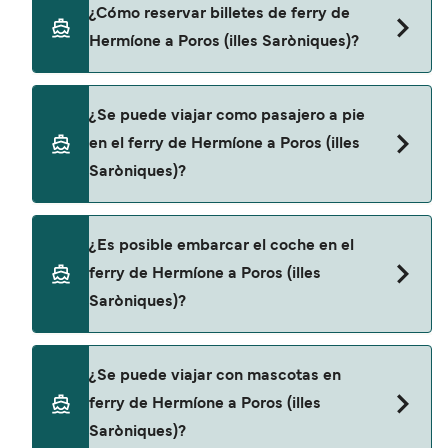
Blue Star Ferries proporciona travesías en ferry
¿Cómo reservar billetes de ferry de
de Hermíone a Poros (illes Saròniques).
Hermíone a Poros (illes Saròniques)?
Puedes reservar tu viaje de Hermíone a Poros
¿Se puede viajar como pasajero a pie
(illes Saròniques) a través de nuestro buscador de
en el ferry de Hermíone a Poros (illes
ferry online. Además, también puedes consultar
Saròniques)?
nuestra página de ofertas para descrubrir las
últimas promociones y descuentos de las
compañías navieras.
Sí, se puede viajar como pasajero a pie de
¿Es posible embarcar el coche en el
Hermíone a Poros (illes Saròniques) con:
ferry de Hermíone a Poros (illes
Blue Star Ferries
Saròniques)?
Sí, puedes viajar con un vehículo de Hermíone a
¿Se puede viajar con mascotas en
Poros (illes Saròniques) con
ferry de Hermíone a Poros (illes
Blue Star Ferries
Saròniques)?