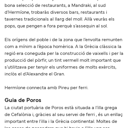
bona selecció de restaurants, a Mandraki, al sud
d’Hermíone, trobaràs diversos bars, restaurants i
tavernes tradicionals al llarg del moll. Allà veuràs els
pops, que pengen a fora perquè s’assequin al sol.
Els orígens del poble i de la zona que l’envolta remunten
com a mínim a l’època homèrica. A la Grècia clàssica la
regió era coneguda per la construcció de vaixells i per la
producció del pòrfir, un tint vermell molt important que
s’utilitzava per tenyir els uniformes de molts exèrcits,
inclòs el d’Alexandre el Gran.
Hermíone connecta amb Pireu per ferri.
Guia de Poros
La ciutat portuària de Poros està situada a l’illa grega
de Cefalònia i, gràcies al seu servei de ferri , és un enllaç
important entre l’illa i la Grècia continental. Moltes de