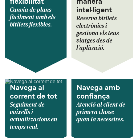
flexibilitat
manera
Canvia de plans
intel·ligent
fàcilment amb els
Reserva bitllets
bitllets flexibles.
electrònics i
gestiona els teus
viatges des de
l'aplicació.
Navega al
Navega amb
corrent de tot
confiança
Seguiment de
Atenció al client de
vaixells i
primera classe
actualitzacions en
quan la necessites.
temps real.