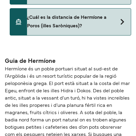
Sí, podrás viajar con mascotas a bordo en tu
¿Cuál es la distancia de Hermíone a
ferry. Puede que necesites el pasaporte de tus
Poros (illes Saròniques)?
mascotas y otros documentos. Actualmente
puedes viajar con mascotas con:
La distancia entre Hermíone y Poros (illes
Blue Star Ferries
Saròniques) es de aproximadamente 14 millas.
Guia de Hermíone
Hermíone és un poble portuari situat al sud-est de
l’Argòlida i és un resort turístic popular de la regió
peloponèsia grega. El port està situat a la costa del mar
Egeu, enfront de les illes Hidra i Dokos. Des del poble
antic, situat a la vessant d’un turó, hi ha vistes increïbles
de les illes properes i d’una planura fértil rica en
magranes, fruits cítrics i oliveres. A sota del poble, la
badia nord forma un port natural on es troben algunes
botigues petites i cafeteries des d’on pots obsrervar
com els pesquers netejen les xarxes. Si busques una