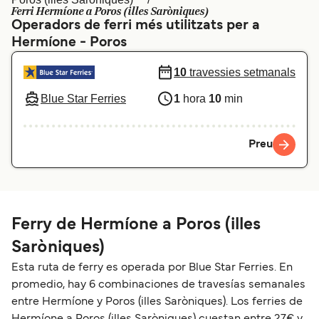
Ferri Hermíone a Poros (illes Saròniques)
Schweiz (DE)
Norge
Operadors de ferri més utilitzats per a
Hermíone - Poros
Україна
Indonesia
10
travessies setmanals
المغرب
Maroc (FR)
Blue Star Ferries
1
hora
10
min
Preu
Ferry de Hermíone a Poros (illes
Saròniques)
Esta ruta de ferry es operada por Blue Star Ferries. En
promedio, hay 6 combinaciones de travesías semanales
entre Hermíone y Poros (illes Saròniques). Los ferries de