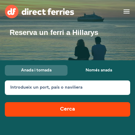
Reserva un ferri a Hillarys
Països
Bitllets de Ferry
Cercador de rutes i ports
Allotjament
Ferris
Anada i tornada
Només anada
Catalan
Introdueix un port, país o naviliera
El meu compte
United States
Suisse (FR)
Atenció al client
Россия
Portugal
Cerca
대한민국
Suomi
Slovensko
Nederland