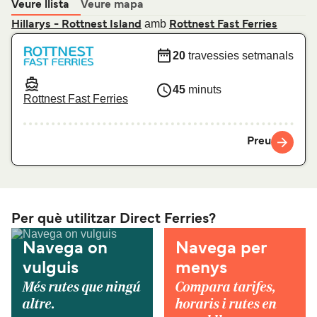
Veure llista
Veure mapa
amb
Hillarys - Rottnest Island
Rottnest Fast Ferries
20
travessies setmanals
45
minuts
Rottnest Fast Ferries
Preu
Per què utilitzar Direct Ferries?
Navega on
Navega per
vulguis
menys
Més rutes que ningú
Compara tarifes,
altre.
horaris i rutes en