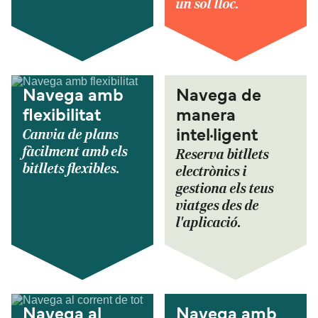
un sol lloc.
Navega amb
Navega de
flexibilitat
manera
Canvia de plans
intel·ligent
fàcilment amb els
Reserva bitllets
bitllets flexibles.
electrònics i
gestiona els teus
viatges des de
l'aplicació.
Navega al
Navega amb