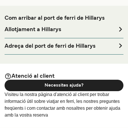
Com arribar al port de ferri de Hillarys
Allotjament a Hillarys
Si vols passar una nit abans o després del teu viatge a
prop del port de ferri de Hillarys o busques allotjament
Adreça del port de ferri de Hillarys
durant tota la teva estada, visita la nostra pàgina de
Rottnest Fast Ferrries, Shop 56 Southside Dr, Hillarys WA
per als millors preus en allotjament
Allotjament a Hillarys
6025, Australia
i una de les seleccions més àmplies a internet.
Atenció al client
Necessites ajuda?
Visiteu la nostra pàgina d'atenció al client per trobar
informació útil sobre viatjar en ferri, les nostres preguntes
freqüents i com contactar amb nosaltres per obtenir ajuda
amb la vostra reserva