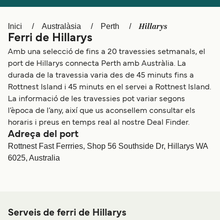
Schweiz (DE)
Norge
Hillarys
Inici
Australàsia
Perth
Україна
Indonesia
Ferri de Hillarys
المغرب
Maroc (FR)
Amb una selecció de fins a 20 travessies setmanals, el
port de Hillarys connecta Perth amb Austràlia. La
durada de la travessia varia des de 45 minuts fins a
Rottnest Island i 45 minuts en el servei a Rottnest Island.
La informació de les travessies pot variar segons
l’època de l’any, així que us aconsellem consultar els
horaris i preus en temps real al nostre Deal Finder.
Adreça del port
Rottnest Fast Ferrries, Shop 56 Southside Dr, Hillarys WA
6025, Australia
Serveis de ferri de Hillarys