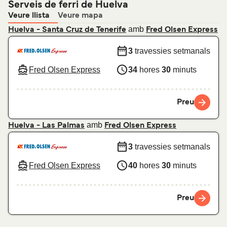
Serveis de ferri de Huelva
Veure llista
Veure mapa
amb
Huelva - Santa Cruz de Tenerife
Fred Olsen Express
3
travessies setmanals
Fred Olsen Express
34
hores
30
minuts
Preu
amb
Huelva - Las Palmas
Fred Olsen Express
3
travessies setmanals
Fred Olsen Express
40
hores
30
minuts
Preu