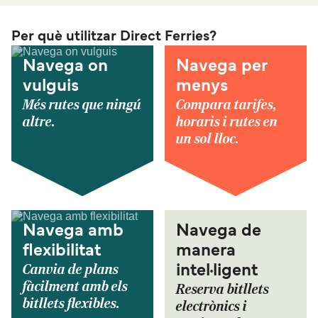
Per què utilitzar Direct Ferries?
Navega on
Navega per
vulguis
menys
Més rutes que ningú
Compara tarifes,
altre.
horaris i rutes en
un sol lloc.
Navega amb
Navega de
flexibilitat
manera
Canvia de plans
intel·ligent
fàcilment amb els
Reserva bitllets
bitllets flexibles.
electrònics i