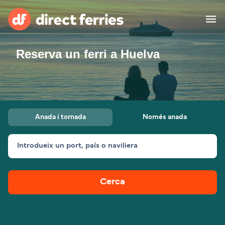
Reserva un ferri a Huelva
Països
Bitllets de Ferry
Cercador de rutes i ports
Allotjament
Ferris
Anada i tornada
Només anada
Catalan
Introdueix un port, país o naviliera
El meu compte
United States
Suisse (FR)
Atenció al client
Россия
Portugal
Cerca
대한민국
Suomi
Slovensko
Nederland