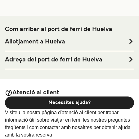
Com arribar al port de ferri de Huelva
Allotjament a Huelva
Si vols passar una nit abans o després del teu viatge a
prop del port de ferri de Huelva o busques allotjament
Adreça del port de ferri de Huelva
durant tota la teva estada, visita la nostra pàgina de
Puerto Exterior Muelle Sur, s/n, 21810 Palos de la
per als millors preus en allotjament i
Allotjament a Huelva
Frontera, Huelva, Spain
una de les seleccions més àmplies a internet.
Atenció al client
Necessites ajuda?
Visiteu la nostra pàgina d'atenció al client per trobar
informació útil sobre viatjar en ferri, les nostres preguntes
freqüents i com contactar amb nosaltres per obtenir ajuda
amb la vostra reserva