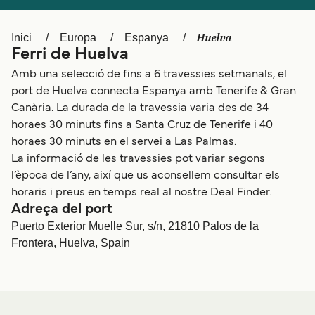
Schweiz (DE)
Norge
Huelva
Inici
Europa
Espanya
Україна
Indonesia
Ferri de Huelva
المغرب
Maroc (FR)
Amb una selecció de fins a 6 travessies setmanals, el
port de Huelva connecta Espanya amb Tenerife & Gran
Canària. La durada de la travessia varia des de 34
horaes 30 minuts fins a Santa Cruz de Tenerife i 40
horaes 30 minuts en el servei a Las Palmas.
La informació de les travessies pot variar segons
l’època de l’any, així que us aconsellem consultar els
horaris i preus en temps real al nostre Deal Finder.
Adreça del port
Puerto Exterior Muelle Sur, s/n, 21810 Palos de la
Frontera, Huelva, Spain