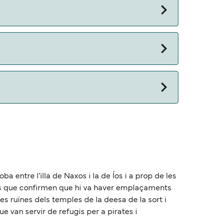
ba entre l’illa de Naxos i la de Íos i a prop de les
tes que confirmen que hi va haver emplaçaments
i les ruïnes dels temples de la deesa de la sort i
ue van servir de refugis per a pirates i