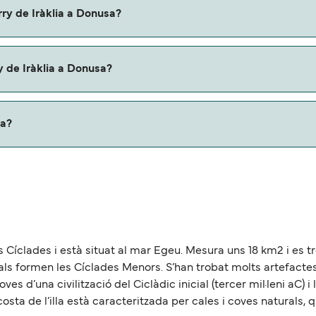
àklia a Donusa con:
rry de Iràklia a Donusa?
onusa.
y de Iràklia a Donusa?
erris.
sa?
proximadamente 23 millas.
es Cíclades i està situat al mar Egeu. Mesura uns 18 km2 i es tro
quals formen les Cíclades Menors. S’han trobat molts artefac
roves d’una civilització del Ciclàdic inicial (tercer mil·leni aC) 
costa de l’illa està caracteritzada per cales i coves naturals, q