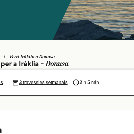
Ferri Iràklia a Donusa
Donusa
per a Iràklia -
es
3
travessies setmanals
2
h
5
min
a