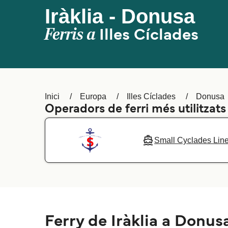
Iràklia - Donusa
Ferris a
Illes Cíclades
Inici
Europa
Illes Cíclades
Donusa
Operadors de ferri més utilitzats 
Small Cyclades Lin
Ferry de Iràklia a Donus