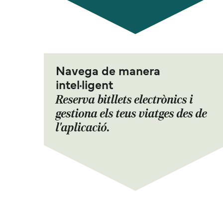
Navega de manera
intel·ligent
Reserva bitllets electrònics i
gestiona els teus viatges des de
l'aplicació.