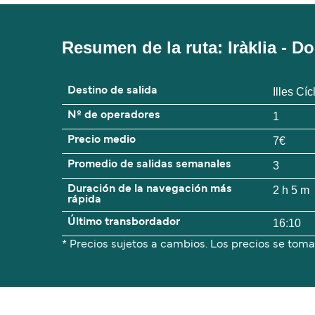
Resumen de la ruta: Iràklia - D
Destino de salida
Illes Cí
Nº de operadores
1
Precio medio
7€
Promedio de salidas semanales
3
Duración de la navegación más
2 h 5 m
rápida
Último transbordador
16:10
* Precios sujetos a cambios. Los precios se toma