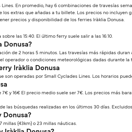
 Lines. En promedio, hay 6 combinaciones de travesías semanal
los extras que añadas a tu billete. Los precios no incluyen 
er precios y disponibilidad de los ferries Iràklia Donusa.
 sobre las 15:40. El último ferry suele salir a las 16:10.
 a Donusa?
uración de 2 horas 5 minutos. Las travesías más rápidas dur
del operador o condiciones meteorológicas dadas durante la 
erry Iràklia Donusa
ue son operadas por Small Cyclades Lines. Los horarios pue
usa
re 7€ y 16€ El precio medio suele ser 7€. Los precios más bar
de las búsquedas realizadas en los últimos 30 días. Excluidos
 y Donusa?
7 millas (43km) o 23 millas náuticas.