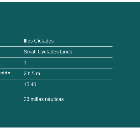
Illes Cíclades
Small Cyclades Lines
1
ación
2 h 5 m
15:40
23 millas náuticas