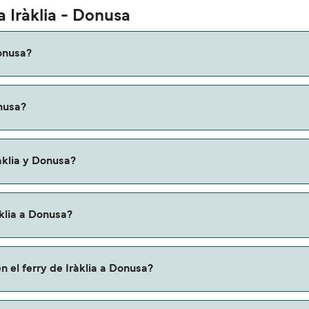
a Iràklia - Donusa
Donusa?
 a Donusa es de aproximadamente 2 horas 5 minutos. La duraci
onusa?
os que verifiques online la información más actualizada.
 variar según la temporada. El precio promedio de un ferry de
àklia y Donusa?
n ferry de Iràklia a Donusa.
àklia a Donusa?
a a través de nuestro buscador de ferry online. Además, tamb
n el ferry de Iràklia a Donusa?
descuentos de las compañías navieras.