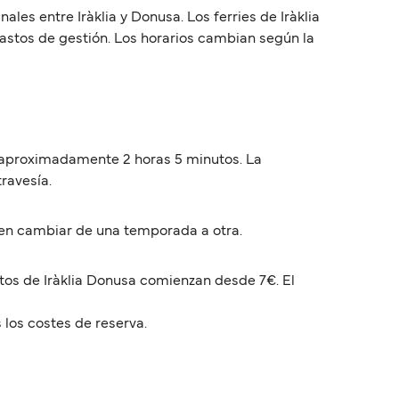
es entre Iràklia y Donusa. Los ferries de Iràklia
gastos de gestión. Los horarios cambian según la
an aproximadamente 2 horas 5 minutos. La
travesía.
den cambiar de una temporada a otra.
atos de Iràklia Donusa comienzan desde 7€. El
 los costes de reserva.