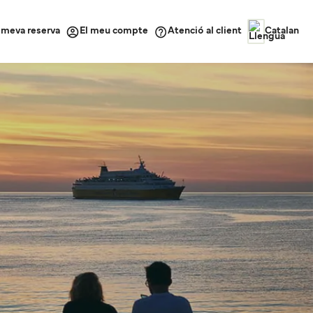
a meva reserva
Atenció al client
El meu compte
Catalan