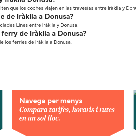
y Iràklia Donusa?
en que los coches viajen en las travesías entre Iràklia y Don
e de Iràklia a Donusa?
clades Lines entre Iràklia y Donusa.
 ferry de Iràklia a Donusa?
los ferries de Iràklia a Donusa.
Navega per menys
Compara tarifes, horaris i rutes
en un sol lloc.