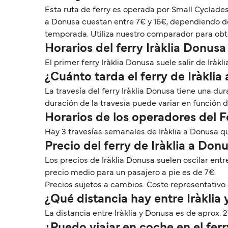
Esta ruta de ferry es operada por Small Cyclades
a Donusa cuestan entre 7€ y 16€, dependiendo de 
temporada. Utiliza nuestro comparador para obten
Horarios del ferry Iràklia Donusa
El primer ferry Iràklia Donusa suele salir de Iràklia
¿Cuánto tarda el ferry de Iràklia
La travesía del ferry Iràklia Donusa tiene una d
duración de la travesía puede variar en función 
Horarios de los operadores del F
Hay 3 travesías semanales de Iràklia a Donusa q
Precio del ferry de Iràklia a Don
Los precios de Iràklia Donusa suelen oscilar ent
precio medio para un pasajero a pie es de 7€.
Precios sujetos a cambios. Coste representativo 
¿Qué distancia hay entre Iràklia
La distancia entre Iràklia y Donusa es de aprox. 2