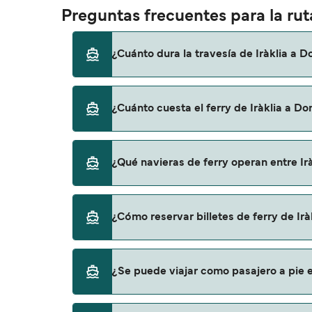
Preguntas frecuentes para la rut
¿Cuánto dura la travesía de Iràklia a 
El tiempo de la travesía en ferry de Iràklia
¿Cuánto cuesta el ferry de Iràklia a D
temporada a otra, por lo que te recomendam
El precio del ferry de Iràklia a Donusa puede
¿Qué navieras de ferry operan entre Ir
los gastos de reserva.
Small Cyclades Lines proporciona travesías e
¿Cómo reservar billetes de ferry de Ir
Puedes reservar tu viaje de Iràklia a Donus
¿Se puede viajar como pasajero a pie e
para descrubrir las últimas promociones y 