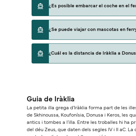
Sí, se puede viajar como pasajero a pie de Ir
¿Es posible embarcar el coche en el fe
Small Cyclades Lines
No, no podrás llevar tu coche en el ferry a D
¿Se puede viajar con mascotas en ferr
No, no se admiten mascotas a bordo de los f
¿Cuál es la distancia de Iràklia a Donu
La distancia entre Iràklia y Donusa es de a
Guia de Iràklia
La petita illa grega d’Iràklia forma part de les ill
de Skhinoussa, Koufonísia, Donusa i Keros, les 
antics i tombes a l’illa. Entre les troballes hi ha p
del déu Zeus, que daten dels segles IV i II aC. La 