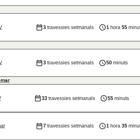
V
3
travessies setmanals
1
hora
55
minu
V
3
travessies setmanals
50
minuts
emar
V
33
travessies setmanals
55
minuts
ar
7
travessies setmanals
1
hora
35
minu