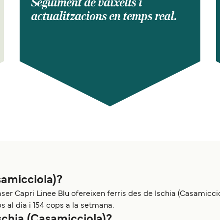
Seguiment de vaixells i
actualitzacions en temps real.
samicciola)?
er Capri Linee Blu ofereixen ferris des de Ischia (Casamicciol
al dia i 154 cops a la setmana.
schia (Casamicciola)?