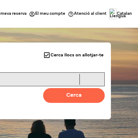
a meva reserva
Atenció al client
El meu compte
Catalan
Cerca llocs on allotjar-te
Cerca