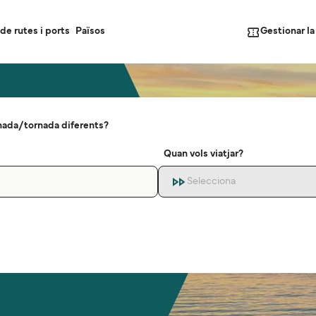
Gestionar l
de rutes i ports
Països
nada/tornada diferents?
Quan vols viatjar?
Selecciona