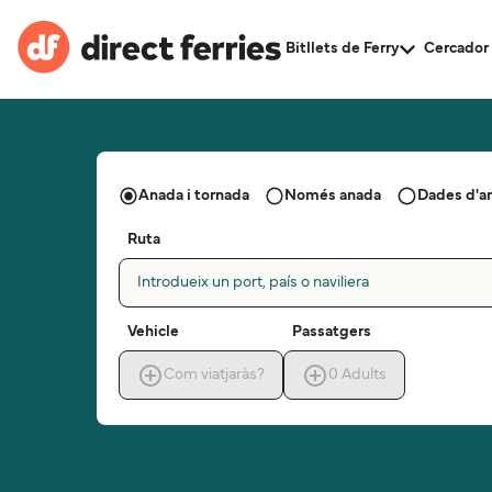
Bitllets de Ferry
Cercador 
Anada i tornada
Només anada
Dades d'a
Ruta
Introdueix un port, país o naviliera
Vehicle
Passatgers
Com viatjaràs?
0
Adults