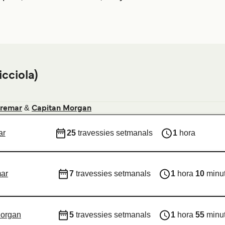
icciola)
&
remar
Capitan Morgan
ar
25
travessies setmanals
1
hora
ar
7
travessies setmanals
1
hora
10
minu
Morgan
5
travessies setmanals
1
hora
55
minu