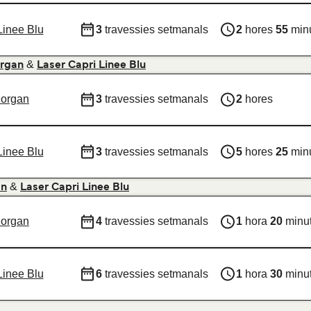
Linee Blu
3
travessies setmanals
2
hores
55
min
&
rgan
Laser Capri Linee Blu
Morgan
3
travessies setmanals
2
hores
Linee Blu
3
travessies setmanals
5
hores
25
min
&
an
Laser Capri Linee Blu
Morgan
4
travessies setmanals
1
hora
20
minu
Linee Blu
6
travessies setmanals
1
hora
30
minu