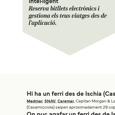
intel·ligent
Reserva bitllets electrònics i
gestiona els teus viatges des de
l'aplicació.
Hi ha un ferri des de Ischia (Ca
Medmar
,
SNAV
,
Caremar
, Capitan Morgan & Las
(Casamicciola) salpen aproximadament 29 cops 
On puc agafar un ferri des de I