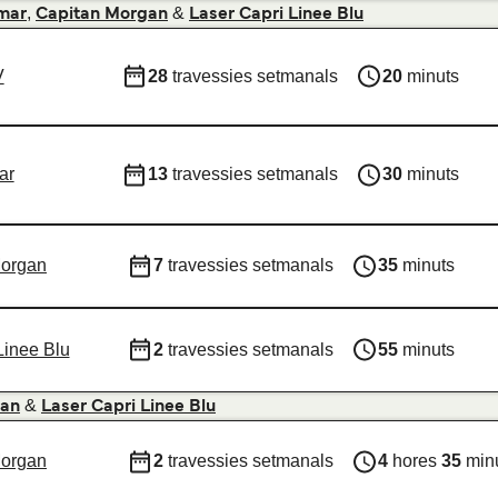
,
&
mar
Capitan Morgan
Laser Capri Linee Blu
V
28
travessies setmanals
20
minuts
ar
13
travessies setmanals
30
minuts
Morgan
7
travessies setmanals
35
minuts
Linee Blu
2
travessies setmanals
55
minuts
&
gan
Laser Capri Linee Blu
Morgan
2
travessies setmanals
4
hores
35
min