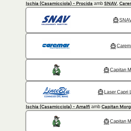
amb
,
Ischia (Casamicciola) - Procida
SNAV
Care
SNA
Carem
Capitan 
Laser Capri 
amb
Ischia (Casamicciola) - Amalfi
Capitan Mor
Capitan 