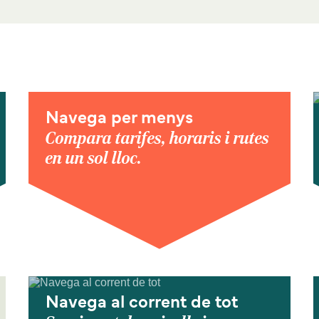
Navega per menys
Compara tarifes, horaris i rutes
en un sol lloc.
Navega al corrent de tot