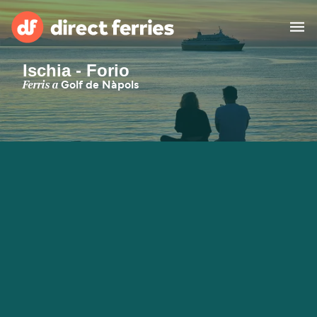
Ischia - Forio
Països
Ferris a
Golf de Nàpols
Bitllets de Ferry
Cercador de rutes i ports
Allotjament
Ferris
Catalan
El meu compte
United States
Suisse (FR)
Atenció al client
Россия
Portugal
대한민국
Suomi
Slovensko
Nederland