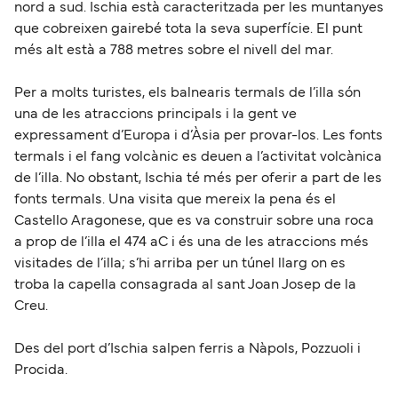
nord a sud. Ischia està caracteritzada per les muntanyes
que cobreixen gairebé tota la seva superfície. El punt
més alt està a 788 metres sobre el nivell del mar.
Per a molts turistes, els balnearis termals de l’illa són
una de les atraccions principals i la gent ve
expressament d’Europa i d’Àsia per provar-los. Les fonts
termals i el fang volcànic es deuen a l’activitat volcànica
de l’illa. No obstant, Ischia té més per oferir a part de les
fonts termals. Una visita que mereix la pena és el
Castello Aragonese, que es va construir sobre una roca
a prop de l’illa el 474 aC i és una de les atraccions més
visitades de l’illa; s’hi arriba per un túnel llarg on es
troba la capella consagrada al sant Joan Josep de la
Creu.
Des del port d’Ischia salpen ferris a Nàpols, Pozzuoli i
Procida.