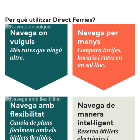
Per què utilitzar Direct Ferries?
Navega on
Navega per
vulguis
menys
Més rutes que ningú
Compara tarifes,
altre.
horaris i rutes en
un sol lloc.
Navega amb
Navega de
flexibilitat
manera
Canvia de plans
intel·ligent
fàcilment amb els
Reserva bitllets
bitllets flexibles.
electrònics i