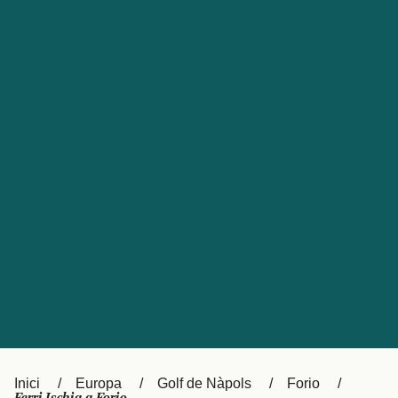
Česká republika
Australia
España
New Zealand
France
日本
Sverige
Ireland
Danmark
中国
Türkiye
العربية
UK
Österreich (DE)
Italia
Canada (FR)
Canada
België (NL)
Ελλάδα
Belgique (FR)
Inici
Europa
Golf de Nàpols
Forio
Polska
Deutschland