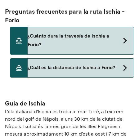
Preguntas frecuentes para la ruta Ischia -
Forio
¿Cuánto dura la travesía de Ischia a
Forio?
Esta ruta no navega actualmente. Consulta
¿Cuál es la distancia de Ischia a Forio?
nuestro buscador de ofertas para ver rutas
alternativas.
La distancia entre Ischia y Forio es de
aproximadamente 0 millas.
Guia de Ischia
L’illa italiana d’Ischia es troba al mar Tirrè, a l’extrem
nord del golf de Nàpols, a uns 30 km de la ciutat de
Nàpols. Ischia és la més gran de les illes Flegrees i
mesura aproximadament 10 km d’est a oest i 7 km de