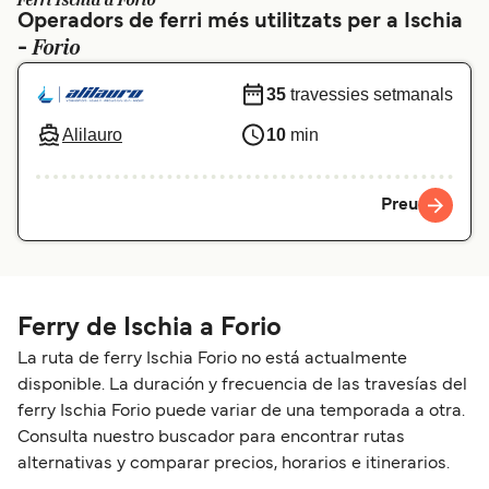
Ferri Ischia a Forio
Operadors de ferri més utilitzats per a Ischia
Schweiz (DE)
Norge
Forio
-
Україна
Indonesia
35
travessies setmanals
المغرب
Maroc (FR)
Alilauro
10
min
Preu
Ferry de Ischia a Forio
La ruta de ferry Ischia Forio no está actualmente
disponible. La duración y frecuencia de las travesías del
ferry Ischia Forio puede variar de una temporada a otra.
Consulta nuestro buscador para encontrar rutas
alternativas y comparar precios, horarios e itinerarios.