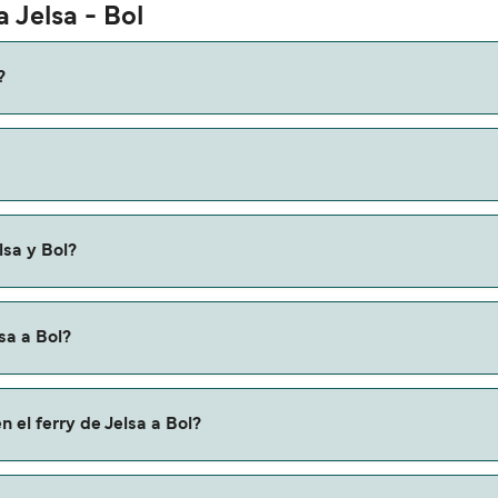
 Jelsa - Bol
?
a Bol es de aproximadamente 25 minutos. La duración de la tra
online la información más actualizada.
ar según la temporada. El precio promedio de un ferry de Jelsa
lsa y Bol?
 en ferry de Jelsa a Bol.
sa a Bol?
ravés de nuestro buscador de ferry online. Además, también p
 el ferry de Jelsa a Bol?
entos de las compañías navieras.
lsa a Bol con: