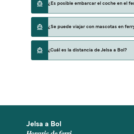
¿Es posible embarcar el coche en el fer
Krilo Shipping Company
No, no podrás llevar tu coche en el ferry a Bo
¿Se puede viajar con mascotas en ferry
No, no se admiten mascotas a bordo de los f
¿Cuál es la distancia de Jelsa a Bol?
La distancia entre Jelsa y Bol es de aproxi
Jelsa a Bol
Horaris de ferri