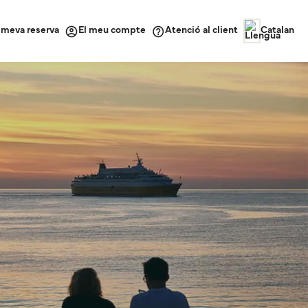
a meva reserva
Atenció al client
El meu compte
Catalan