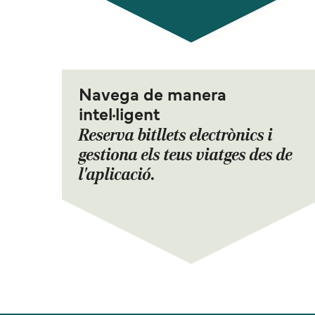
Navega de manera
intel·ligent
Reserva bitllets electrònics i
gestiona els teus viatges des de
l'aplicació.