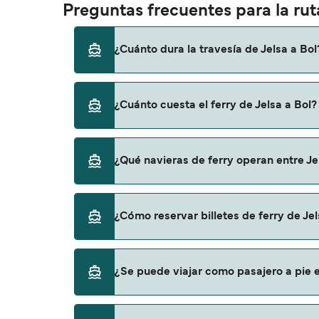
Preguntas frecuentes para la ruta
¿Cuánto dura la travesía de Jelsa a Bol
El tiempo de la travesía en ferry de Jelsa 
¿Cuánto cuesta el ferry de Jelsa a Bol?
por lo que te recomendamos que verifiques 
El precio del ferry de Jelsa a Bol puede vari
¿Qué navieras de ferry operan entre Je
gastos de reserva.
Krilo Shipping Company proporciona travesías
¿Cómo reservar billetes de ferry de Jel
Puedes reservar tu viaje de Jelsa a Bol a t
¿Se puede viajar como pasajero a pie en
descrubrir las últimas promociones y descu
Sí, se puede viajar como pasajero a pie de Je