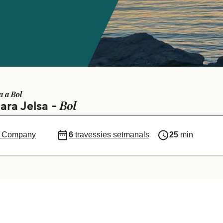
sa a Bol
Bol
ara Jelsa -
ng Company
6
travessies setmanals
25
min