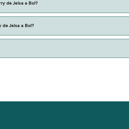
ry de Jelsa a Bol?
l.
 de Jelsa a Bol?
erris.
madamente 6 millas.