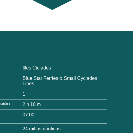
Illes Cíclades
Blue Star Ferries & Small Cyclades
Lines
1
ación
2 h 10 m
07:00
24 millas náuticas