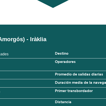
morgós) - Iràklia
clades
Destino
Operadores
Promedio de salidas diarias
Duración media de la naveg
m
Primer transbordador
Distancia