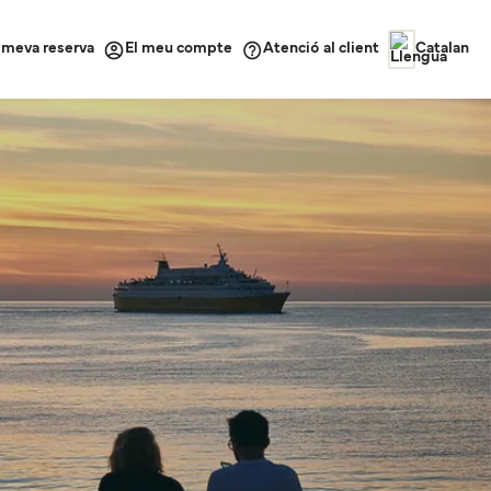
a meva reserva
Atenció al client
El meu compte
Catalan