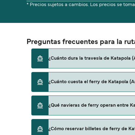
* Precios sujetos a cambios. Los precios se toma
Preguntas frecuentes para la rut
¿Cuánto dura la travesía de Katapola (
El tiempo de la travesía en ferry de Katapol
¿Cuánto cuesta el ferry de Katapola (A
una temporada a otra, por lo que te recome
El precio del ferry de Katapola (Amorgós) a 
¿Qué navieras de ferry operan entre Ka
de 15€. El precio no incluye los gastos de res
Hay 2 navieras populares que operan en la ru
¿Cómo reservar billetes de ferry de Ka