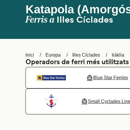
Katapola (Amorgós) 
Ferris a
Illes Cíclades
Inici
Europa
Illes Cíclades
Iràklia
Operadors de ferri més utilitzats
Blue Star Ferries
Small Cyclades Lin