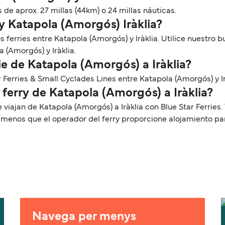
 de aprox. 27 millas (44km) o 24 millas náuticas.
ry Katapola (Amorgós) Iràklia?
os ferries entre Katapola (Amorgós) y Iràklia. Utilice nuestro
 (Amorgós) y Iràklia.
e de Katapola (Amorgós) a Iràklia?
r Ferries & Small Cyclades Lines entre Katapola (Amorgós) y Ir
 ferry de Katapola (Amorgós) a Iràklia?
 viajan de Katapola (Amorgós) a Iràklia con Blue Star Ferrie
a menos que el operador del ferry proporcione alojamiento p
Navega per menys