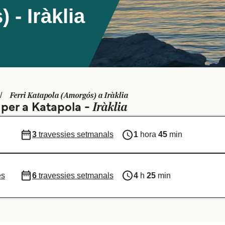
- Iràklia
Ferri Katapola (Amorgós) a Iràklia
Iràklia
 per a Katapola -
3
travessies setmanals
1
hora
45
min
es
6
travessies setmanals
4
h
25
min