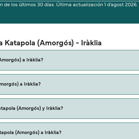
n de los últimos 30 días. Última actualización
1 d’agost 2026.
a Katapola (Amorgós) - Iràklia
Amorgós) a Iràklia?
a (Amorgós) a Iràklia es de aproximadamente 2 horas 10 minut
morgós) a Iràklia?
ndamos que verifiques online la información más actualizada
Iràklia puede variar según la temporada. El precio promedio d
tapola (Amorgós) y Iràklia?
erva.
ta de Katapola (Amorgós) a Iràklia. Estas son:
tapola (Amorgós) a Iràklia?