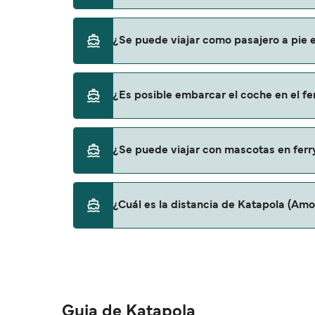
Blue Star Ferries
Small Cyclades Lines
Puedes reservar tu viaje de Katapola (Amorg
¿Se puede viajar como pasajero a pie e
página de ofertas para descrubrir las últi
Sí, se puede viajar como pasajero a pie de K
¿Es posible embarcar el coche en el fe
Blue Star Ferries
Small Cyclades Lines
Sí, puedes viajar con un vehículo de Katapol
¿Se puede viajar con mascotas en ferr
Blue Star Ferries
Sí, podrás viajar con mascotas a bordo en t
¿Cuál es la distancia de Katapola (Amor
con mascotas con:
Blue Star Ferries
La distancia entre Katapola (Amorgós) y Irà
Guia de Katapola