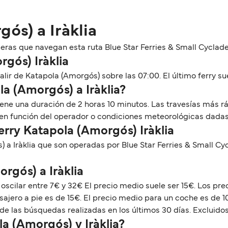
ós) a Iràklia
as que navegan esta ruta Blue Star Ferries & Small Cyclade
rgós) Iràklia
lir de Katapola (Amorgós) sobre las 07:00. El último ferry suel
la (Amorgós) a Iràklia?
 tiene una duración de 2 horas 10 minutos. Las travesías más
 en función del operador o condiciones meteorológicas dadas
erry Katapola (Amorgós) Iràklia
 a Iràklia que son operadas por Blue Star Ferries & Small Cy
orgós) a Iràklia
 oscilar entre 7€ y 32€ El precio medio suele ser 15€. Los pr
ajero a pie es de 15€. El precio medio para un coche es de 1
de las búsquedas realizadas en los últimos 30 días. Excluidos
a (Amorgós) y Iràklia?