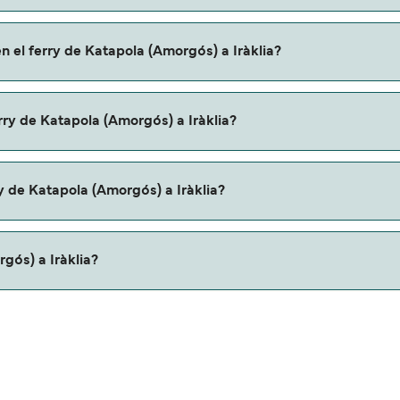
ós) a Iràklia a través de nuestro buscador de ferry online. 
n el ferry de Katapola (Amorgós) a Iràklia?
mas promociones y descuentos de las compañías navieras.
atapola (Amorgós) a Iràklia con:
rry de Katapola (Amorgós) a Iràklia?
a (Amorgós) a Iràklia con
y de Katapola (Amorgós) a Iràklia?
u ferry. Puede que necesites el pasaporte de tus mascotas y
gós) a Iràklia?
klia es de aproximadamente 24 millas.