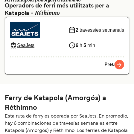
Ferri Katapola (Amorgós) a Réthimno
Operadors de ferri més utilitzats per a
Schweiz (DE)
Norge
Réthimno
Katapola -
Україна
Indonesia
2
travessies setmanals
المغرب
Maroc (FR)
SeaJets
6
h
5
min
Preu
Ferry de Katapola (Amorgós) a
Réthimno
Esta ruta de ferry es operada por SeaJets. En promedio,
hay 6 combinaciones de travesías semanales entre
Katapola (Amorgós) y Réthimno. Los ferries de Katapola