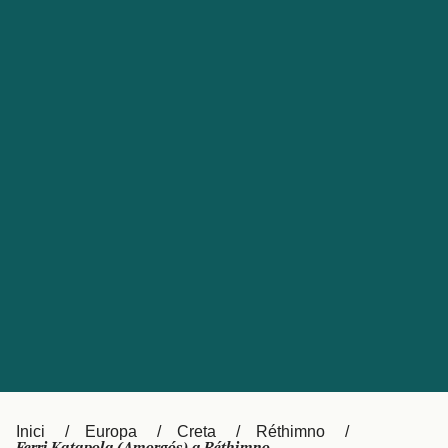
Česká republika
Australia
España
New Zealand
France
日本
Sverige
Ireland
Danmark
中国
Türkiye
العربية
UK
Österreich (DE)
Italia
Canada (FR)
Canada
België (NL)
Ελλάδα
Belgique (FR)
Inici
Europa
Creta
Réthimno
Polska
Deutschland