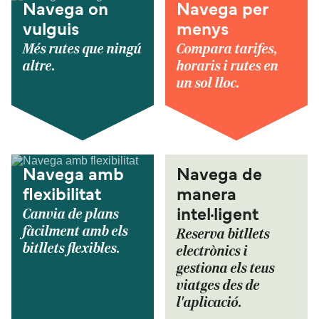
Navega on
Navega per
vulguis
menys
Més rutes que ningú
Compara tarifes,
altre.
horaris i rutes en
un sol lloc.
Navega amb
Navega de
flexibilitat
manera
Canvia de plans
intel·ligent
fàcilment amb els
Reserva bitllets
bitllets flexibles.
electrònics i
gestiona els teus
viatges des de
l'aplicació.