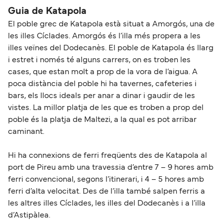
Guia de Katapola
El poble grec de Katapola està situat a Amorgós, una de
les illes Cíclades. Amorgós és l’illa més propera a les
illes veïnes del Dodecanès. El poble de Katapola és llarg
i estret i només té alguns carrers, on es troben les
cases, que estan molt a prop de la vora de l’aigua. A
poca distància del poble hi ha tavernes, cafeteries i
bars, els llocs ideals per anar a dinar i gaudir de les
vistes. La millor platja de les que es troben a prop del
poble és la platja de Maltezi, a la qual es pot arribar
caminant.
Hi ha connexions de ferri freqüents des de Katapola al
port de Pireu amb una travessia d’entre 7 – 9 hores amb
ferri convencional, segons l’itinerari, i 4 – 5 hores amb
ferri d’alta velocitat. Des de l’illa també salpen ferris a
les altres illes Cíclades, les illes del Dodecanès i a l’illa
d’Astipàlea.