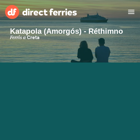
Katapola (Amorgós) - Réthimno
Països
Ferris a
Creta
Bitllets de Ferry
Cercador de rutes i ports
Allotjament
Ferris
Catalan
El meu compte
United States
Suisse (FR)
Atenció al client
Россия
Portugal
대한민국
Suomi
Slovensko
Nederland