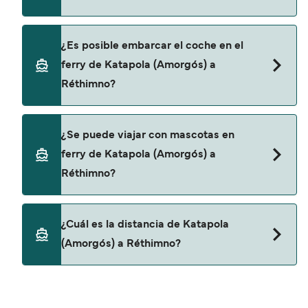
últimas promociones y descuentos de las
compañías navieras.
Sí, se puede viajar como pasajero a pie de
¿Es posible embarcar el coche en el
Katapola (Amorgós) a Réthimno con:
ferry de Katapola (Amorgós) a
SeaJets
Réthimno?
Sí, puedes viajar con un vehículo de Katapola
¿Se puede viajar con mascotas en
(Amorgós) a Réthimno con
ferry de Katapola (Amorgós) a
SeaJets
Réthimno?
No, no se admiten mascotas a bordo de los ferris.
¿Cuál es la distancia de Katapola
(Amorgós) a Réthimno?
La distancia entre Katapola (Amorgós) y
Réthimno es de aproximadamente 115 millas.