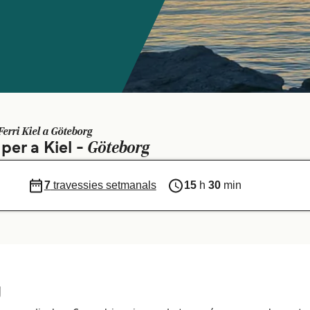
Ferri Kiel a Göteborg
Göteborg
per a Kiel -
7
travessies setmanals
15
h
30
min
g