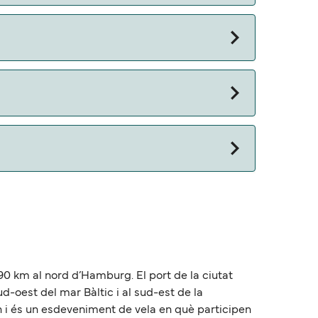
 otros documentos. Actualmente puedes viajar
 90 km al nord d’Hamburg. El port de la ciutat
ud-oest del mar Bàltic i al sud-est de la
n i és un esdeveniment de vela en què participen