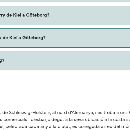
iel a Göteborg con:
rry de Kiel a Göteborg?
Göteborg con
y de Kiel a Göteborg?
u ferry. Puede que necesites el pasaporte de tus mascotas y
rg?
roximadamente 227 millas.
tat de Schleswig-Holstein, al nord d’Alemanya, i es troba a uns
ls comercials i d’esbarjo degut a la seva ubicació a la costa s
l, celebrada cada any a la ciutat, és coneguda arreu del mó