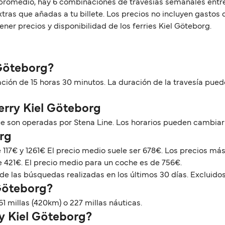
 promedio, hay 6 combinaciones de travesías semanales entre 
xtras que añadas a tu billete. Los precios no incluyen gastos
er precios y disponibilidad de los ferries Kiel Göteborg.
 Göteborg?
ración de 15 horas 30 minutos. La duración de la travesía pue
Ferry Kiel Göteborg
ue son operadas por Stena Line. Los horarios pueden cambiar
org
re 117€ y 1261€ El precio medio suele ser 678€. Los precios 
de 421€. El precio medio para un coche es de 756€.
de las búsquedas realizadas en los últimos 30 días. Excluidos
 Göteborg?
61 millas (420km) o 227 millas náuticas.
ry Kiel Göteborg?