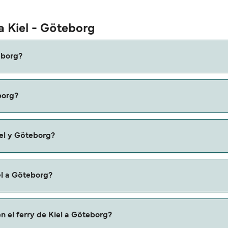
a Kiel - Göteborg
eborg?
 Göteborg es de aproximadamente 15 horas 30 minutos. La dura
borg?
os que verifiques online la información más actualizada.
 variar según la temporada. El precio promedio de un ferry de
iel y Göteborg?
 Kiel a Göteborg.
el a Göteborg?
 a través de nuestro buscador de ferry online. Además, tamb
n el ferry de Kiel a Göteborg?
descuentos de las compañías navieras.