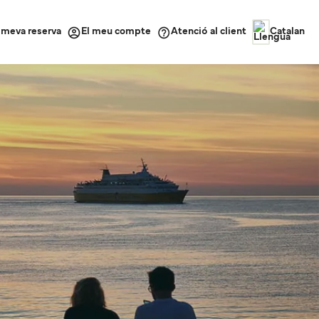
a meva reserva
Atenció al client
El meu compte
Catalan