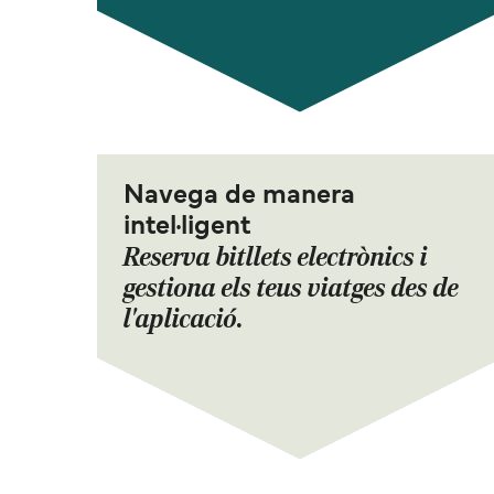
Navega de manera
intel·ligent
Reserva bitllets electrònics i
gestiona els teus viatges des de
l'aplicació.