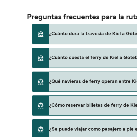
Preguntas frecuentes para la rut
¿Cuánto dura la travesía de Kiel a Göt
El tiempo de la travesía en ferry de Kiel a
¿Cuánto cuesta el ferry de Kiel a Göte
temporada a otra, por lo que te recomendam
El precio del ferry de Kiel a Göteborg puede
¿Qué navieras de ferry operan entre K
incluye los gastos de reserva.
Stena Line proporciona travesías en ferry de
¿Cómo reservar billetes de ferry de Ki
Puedes reservar tu viaje de Kiel a Göteborg
¿Se puede viajar como pasajero a pie e
para descrubrir las últimas promociones y 