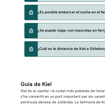
Sí, se puede viajar como pasajero a pie de K
¿Es posible embarcar el coche en el fe
Stena Line
Sí, puedes viajar con un vehículo de Kiel a 
¿Se puede viajar con mascotas en ferr
Stena Line
Sí, podrás viajar con mascotas a bordo en t
¿Cuál es la distancia de Kiel a Götebo
con mascotas con:
Stena Line
La distancia entre Kiel y Göteborg es de ap
Guia de Kiel
Kiel és la capital i la ciutat més poblada de l’es
s’ha convertit en un port important per als vaixel
península danesa de Jutlàndia. La Setmana de Kie