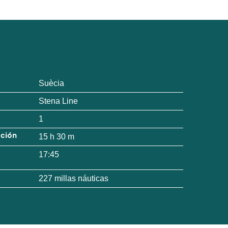
Suècia
Stena Line
1
ación
15 h 30 m
17:45
227 millas náuticas