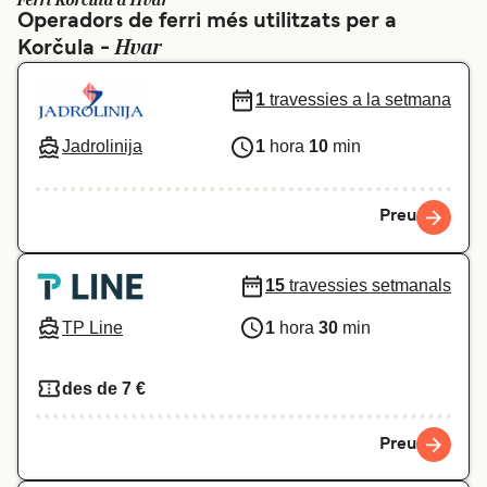
Ferri Korčula a Hvar
Operadors de ferri més utilitzats per a
Schweiz (DE)
Norge
Hvar
Korčula -
Україна
Indonesia
1
travessies a la setmana
المغرب
Maroc (FR)
Jadrolinija
1
hora
10
min
Preu
15
travessies setmanals
TP Line
1
hora
30
min
des de 7 €
Preu