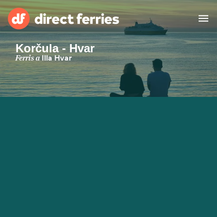
Korčula - Hvar
Països
Ferris a
Illa Hvar
Bitllets de Ferry
Cercador de rutes i ports
Allotjament
Ferris
Catalan
El meu compte
United States
Suisse (FR)
Atenció al client
Россия
Portugal
대한민국
Suomi
Slovensko
Nederland