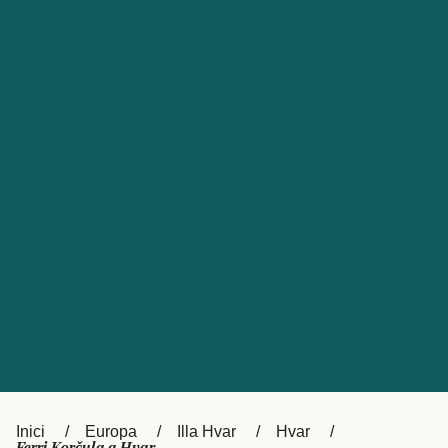
Česká republika
Australia
España
New Zealand
France
日本
Sverige
Ireland
Danmark
中国
Türkiye
العربية
UK
Österreich (DE)
Italia
Canada (FR)
Canada
België (NL)
Ελλάδα
Belgique (FR)
Inici
Europa
Illa Hvar
Hvar
Polska
Deutschland