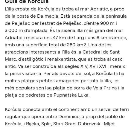
Guia de Korčula
L’illa croata de Korčula es troba al mar Adriatic, a prop
de la costa de Dalmàcia. Està separada de la península
de Pelješac per l’estret de Pelješac, d’entre 900 m i
3.000 m d’amplada. És la sisena illa més gran del mar
Adriatic i mesura uns 47 km de llarg i uns 8 km d’ample,
amb una superfície total de 280 km2. Una de les
atraccions interessants a l’illa és la Catedral de Sant
Marc, d’estil gòtic i renaixentista, que es troba al casc
antic. Va ser construïda als segles XIV, XV i XVI i mereix
la pena visitar-la. Per als devots del sol, a Korčula hi ha
moltes platges petites amagades per tota la illa; les
més populars són laa platja de sorra de Vela Przina i la
platja de pedretes de Pupnatska Luka.
Korčula conecta amb el continent amb un servei de ferri
regular que opera entre Dominice, a prop del poble de
Korčula, i Rijeka, Split, Stari Grad, Dubrovnik i Mljet.