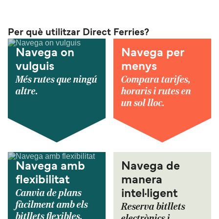
Per què utilitzar Direct Ferries?
Navega on
Navega per
vulguis
menys
Més rutes que ningú
Compara tarifes,
altre.
horaris i rutes en
un sol lloc.
Navega amb
Navega de
flexibilitat
manera
Canvia de plans
intel·ligent
fàcilment amb els
Reserva bitllets
bitllets flexibles.
electrònics i